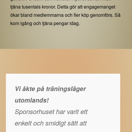
tjäna tusentals kronor. Detta gör att engagemanget
ökar bland medlemmarna och fler köp genomförs. Så
kom igång och tjäna pengar idag.
Vi åkte på träningsläger
utomlands!
Sponsorhuset har varit ett
enkelt och smidigt sätt att