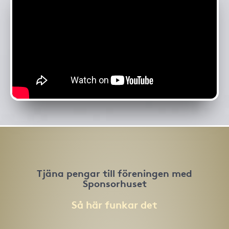
Tjäna pengar till föreningen med
Sponsorhuset
Så här funkar det