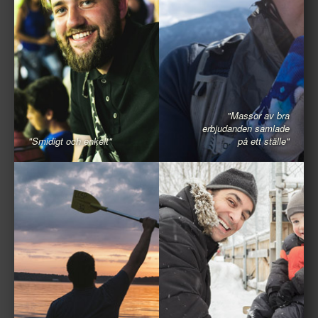
"Massor av bra
erbjudanden samlade
"Smidigt och enkelt"
på ett ställe"