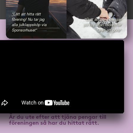
"Lätt att hitta rätt
förening! Nu tar jag
"Gott att tjäna pengar
alla julklappsköp via
på köp man redan har
Sponsorhuset"
tänkt att göra"
Är du ute efter att
tjäna pengar till
föreningen
så har du hittat rätt.