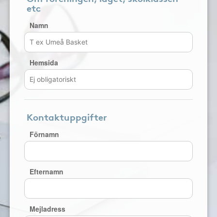
etc
Namn
Hemsida
Kontaktuppgifter
Förnamn
Efternamn
Mejladress