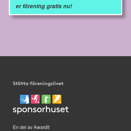
er förening gratis nu!
Stötta föreningslivet
En del av AwardIt