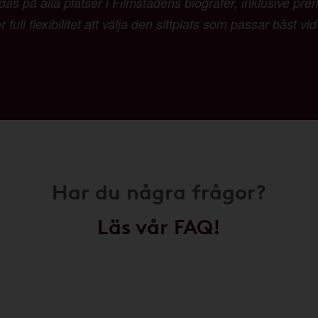
as på alla platser i Filmstadens biografer, inklusive pr
 full flexibilitet att välja den sittplats som passar bäst vi
Har du några frågor?
Läs vår FAQ!