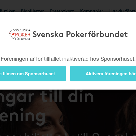
Butiker
Biobiljetter
Presentkort
Kampanjer
Har du före
Svenska Pokerförbundet
Föreningen är för tillfället inaktiverad hos Sponsorhuset.
på bio – tjäna
e filmen om Sponsorhuset
Aktivera föreningen här
gar till din
rening