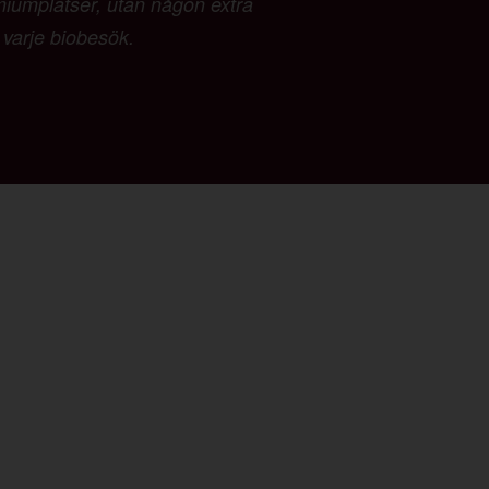
emiumplatser, utan någon extra
d varje biobesök.