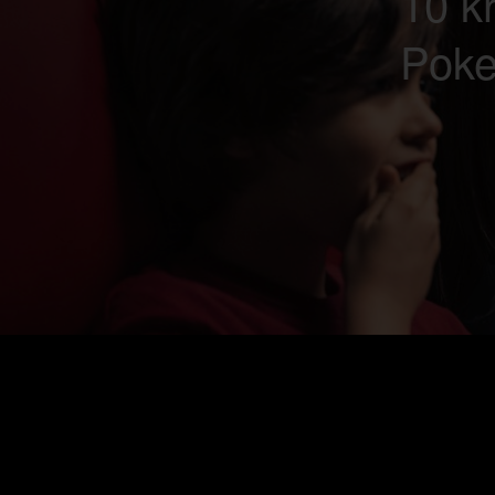
10 kr
Poke