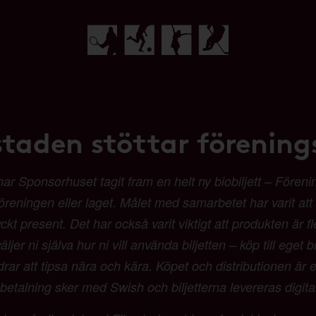
staden stöttar förenings
Sponsorhuset tagit fram en helt ny biobiljett – Förenings
 föreningen eller laget. Målet med samarbetet har varit at
t present. Det har också varit viktigt att produkten är fl
ljer ni själva hur ni vill använda biljetten – köp till eget b
 att tipsa nära och kära. Köpet och distributionen är en
etalning sker med Swish och biljetterna levereras digit