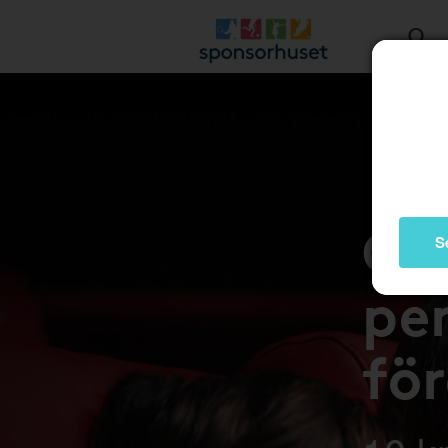
Gå 
S
pen
fö