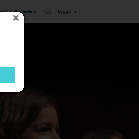
tag?
Bli medlem
Logga in