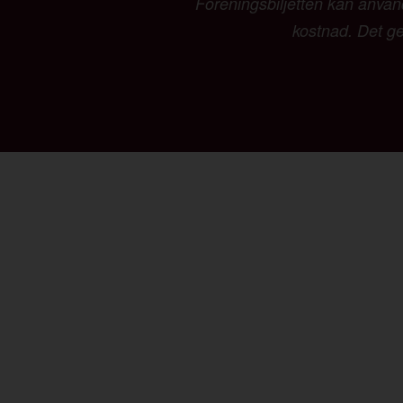
Föreningsbiljetten kan använd
kostnad. Det ger