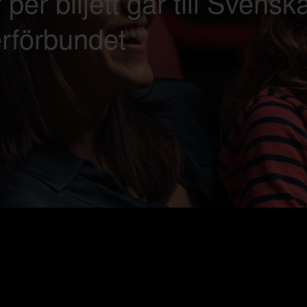
 per biljett går till Svensk
rförbundet