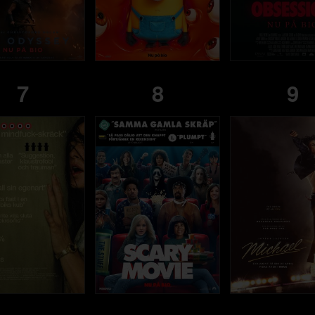
7
8
9