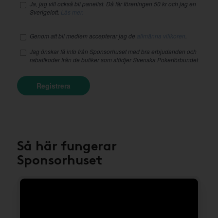
Ja, jag vill också bli panelist. Då får föreningen 50 kr och jag en
Sverigelott.
Läs mer.
Genom att bli medlem accepterar jag de
allmänna villkoren
.
Jag önskar få info från Sponsorhuset med bra erbjudanden och
rabattkoder från de butiker som stödjer Svenska Pokerförbundet
Registrera
Så här fungerar
Sponsorhuset