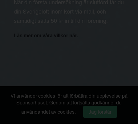
När din första undersökning är slutförd får du
din Sverigelott inom kort via mail, och
samtidigt sätts 50 kr in till din förening.
Läs mer om våra villkor här.
Vi använder cookies för att förbättra din upplevelse på
Sponsorhuset. Genom att fortsätta godkänner du
användandet av cookies.
Jag förstår