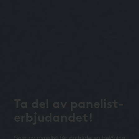
Ta del av panelist-
erbjudandet!
Som ny panelist får du både en belöning