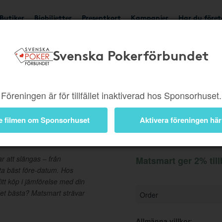
Butiker
Biobiljetter
Presentkort
Kampanjer
Har du före
Svenska Pokerförbundet
Ger 2%
Besök butik
Föreningen är för tillfället inaktiverad hos Sponsorhuset.
e filmen om Sponsorhuset
Aktivera föreningen här
Information
 att slängas – från
Matsmart ger 2% til
rta bäst före-datum. Hos
itt köp i jämförelse med din
det bästa? Matsmart strävar
Order
Allmänna villkor
: