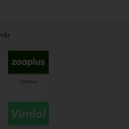
här
Zooplus