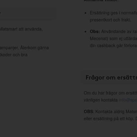
r
Ersättning ges i normalf
presentkort och frakt.
 Matsmart att använda,
Obs:
Användande av raba
Mecenat) som ej utfärdat
din cashback går förlora
 kampanjer. Återkom gärna
ttkoder och bra
Frågor om ersätt
Om du har frågor om ersätt
vänligen kontakta
info@spo
OBS
: Kontakta aldrig Mats
eller ersättning på ett köp