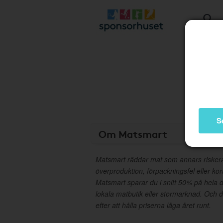
S
Om Matsmart
Matsmart räddar mat som annars riskerar
överproduktion, förpackningsfel eller ko
Matsmart sparar du i snitt 50% på hela d
lokala matbutik eller stormarknad. Och 
efter att hålla priserna låga året runt.