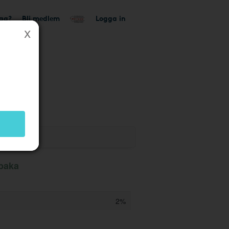
tag?
Bli medlem
Logga in
lbaka
2%