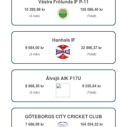
Västra Frölunda IF P-11
10 295,98 kr
105 086,40 kr
(3 mån)
(Totalt)
Hanhals IF
9 684,00 kr
22 896,37 kr
(3 mån)
(Totalt)
Älvsjö AIK F17U
8 868,30 kr
9 035,64 kr
(3 mån)
(Totalt)
GÖTEBORGS CITY CRICKET CLUB
7 686,99 kr
164 554,32 kr