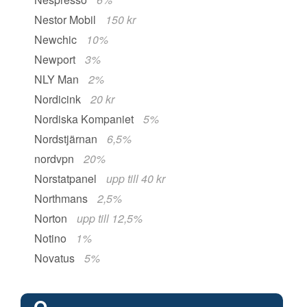
Nestor Mobil
150 kr
Newchic
10%
Newport
3%
NLY Man
2%
Nordicink
20 kr
Nordiska Kompaniet
5%
Nordstjärnan
6,5%
nordvpn
20%
Norstatpanel
upp till 40 kr
Northmans
2,5%
Norton
upp till 12,5%
Notino
1%
Novatus
5%
O