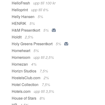
HelloFresh
upp till 100 kr
Helloprint
upp till 6%
Helly Hansen
5%
HENRIK
5%
H&M Presentkort
5%
Holdit
2,5%
Holy Greens Presentkort
5%
Homeheart
5%
Homeroom
upp till 2,5%
Homezan
4%
Horizn Studios
7,5%
HostelsClub.com
2%
Hotel Collection
7,5%
Hotels.com
upp till 3,5%
House of Stars
8%
HP
1,5%