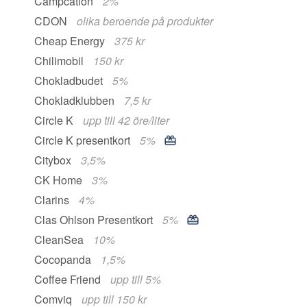
Campcation
2%
CDON
olika beroende på produkter
Cheap Energy
375 kr
Chilimobil
150 kr
Chokladbudet
5%
Chokladklubben
7,5 kr
Circle K
upp till 42 öre/liter
Circle K presentkort
5%
Citybox
3,5%
CK Home
3%
Clarins
4%
Clas Ohlson Presentkort
5%
CleanSea
10%
Cocopanda
1,5%
Coffee Friend
upp till 5%
Comviq
upp till 150 kr