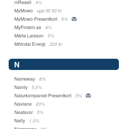
mResell
4%
MyMowo
upp till 50 kr
MyMowo Presentkort
5%
MyProtein.se
4%
Märta Larsson
5%
Mölndal Energi
225 kr
N
Nameway
8%
Namly
5,5%
Naturkompaniet Presentkort
5%
Naviane
20%
Neatsvor
5%
Nelly
1,5%
Nespresso
6%