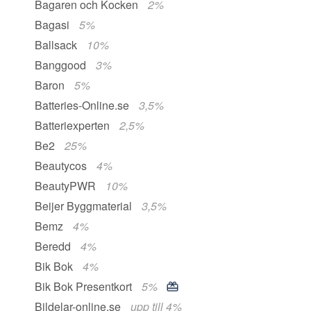
Bagaren och Kocken
2%
Bagasi
5%
Ballsack
10%
Banggood
3%
Baron
5%
Batteries-Online.se
3,5%
Batteriexperten
2,5%
Be2
25%
Beautycos
4%
BeautyPWR
10%
Beijer Byggmaterial
3,5%
Bemz
4%
Beredd
4%
Bik Bok
4%
Bik Bok Presentkort
5%
Bildelar-online.se
upp till 4%