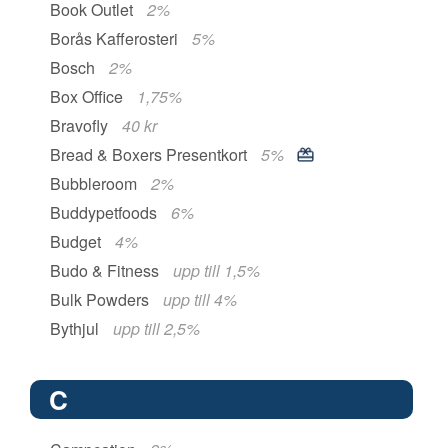
Book Outlet
2%
Borås Kafferosteri
5%
Bosch
2%
Box Office
1,75%
Bravofly
40 kr
Bread & Boxers Presentkort
5%
Bubbleroom
2%
Buddypetfoods
6%
Budget
4%
Budo & Fitness
upp till 1,5%
Bulk Powders
upp till 4%
Bythjul
upp till 2,5%
C