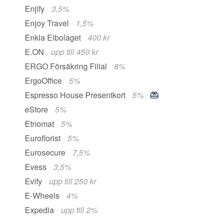
Enjify
3,5%
Enjoy Travel
1,5%
Enkla Elbolaget
400 kr
E.ON
upp till 450 kr
ERGO Försäkring Filial
8%
ErgoOffice
5%
Espresso House Presentkort
5%
eStore
5%
Etnomat
5%
Euroflorist
5%
Eurosecure
7,5%
Evess
3,5%
Evify
upp till 250 kr
E-Wheels
4%
Expedia
upp till 2%