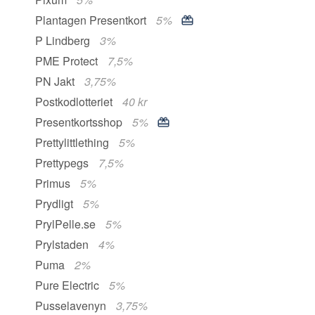
Plantagen Presentkort
5%
P Lindberg
3%
PME Protect
7,5%
PN Jakt
3,75%
Postkodlotteriet
40 kr
Presentkortsshop
5%
Prettylittlething
5%
Prettypegs
7,5%
Primus
5%
Prydligt
5%
PrylPelle.se
5%
Prylstaden
4%
Puma
2%
Pure Electric
5%
Pusselavenyn
3,75%