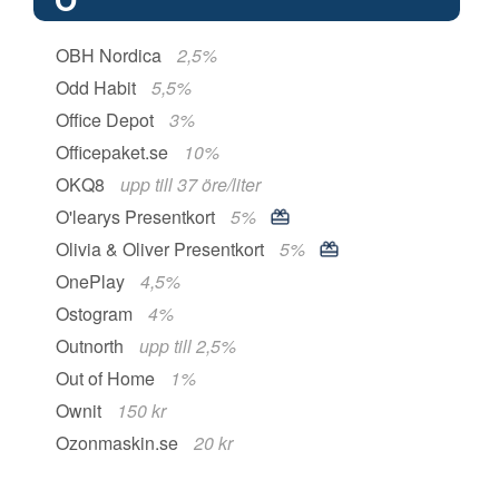
OBH Nordica
2,5%
Odd Habit
5,5%
Office Depot
3%
Officepaket.se
10%
OKQ8
upp till 37 öre/liter
O'learys Presentkort
5%
Olivia & Oliver Presentkort
5%
OnePlay
4,5%
Ostogram
4%
Outnorth
upp till 2,5%
Out of Home
1%
Ownit
150 kr
Ozonmaskin.se
20 kr