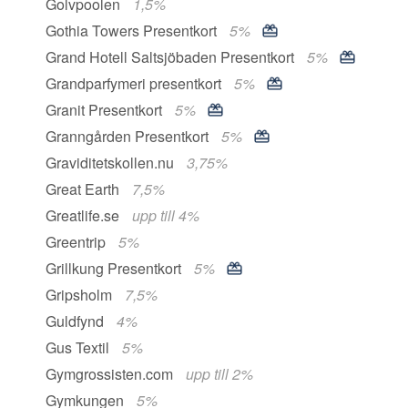
Golvpoolen
1,5%
Gothia Towers Presentkort
5%
Grand Hotell Saltsjöbaden Presentkort
5%
Grandparfymeri presentkort
5%
Granit Presentkort
5%
Granngården Presentkort
5%
Graviditetskollen.nu
3,75%
Great Earth
7,5%
Greatlife.se
upp till 4%
Greentrip
5%
Grillkung Presentkort
5%
Gripsholm
7,5%
Guldfynd
4%
Gus Textil
5%
Gymgrossisten.com
upp till 2%
Gymkungen
5%