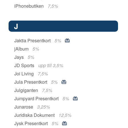
iPhonebutiken
7,5%
J
Jaktia Presentkort
5%
jAlbum
5%
Jays
5%
JD Sports
upp till 3,5%
Joi Living
7,5%
Jula Presentkort
5%
Julgiganten
7,5%
Jumpyard Presentkort
5%
Junarose
3,25%
Juridiska Dokument
12,5%
Jysk Presentkort
5%