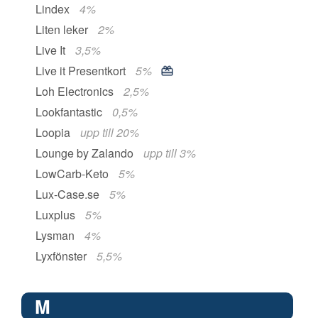
Lindex
4%
Liten leker
2%
Live It
3,5%
Live it Presentkort
5%
Loh Electronics
2,5%
Lookfantastic
0,5%
Loopia
upp till 20%
Lounge by Zalando
upp till 3%
LowCarb-Keto
5%
Lux-Case.se
5%
Luxplus
5%
Lysman
4%
Lyxfönster
5,5%
M