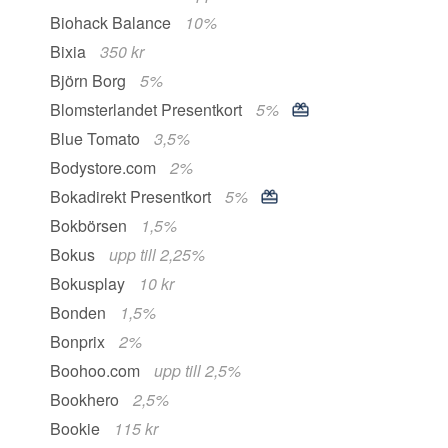
Biohack Balance
10%
Bixia
350 kr
Björn Borg
5%
Blomsterlandet Presentkort
5%
Blue Tomato
3,5%
Bodystore.com
2%
Bokadirekt Presentkort
5%
Bokbörsen
1,5%
Bokus
upp till 2,25%
Bokusplay
10 kr
Bonden
1,5%
Bonprix
2%
Boohoo.com
upp till 2,5%
Bookhero
2,5%
Bookie
115 kr