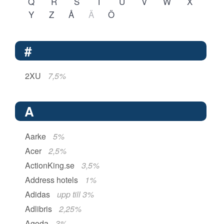
Q
R
S
T
U
V
W
X
Y
Z
Å
Ä
Ö
#
2XU
7,5%
A
Aarke
5%
Acer
2,5%
ActionKing.se
3,5%
Address hotels
1%
Adidas
upp till 3%
Adlibris
2,25%
Agoda
3%