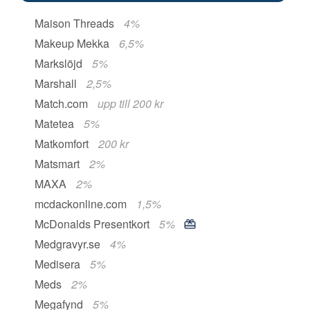
Maison Threads
4%
Makeup Mekka
6,5%
Markslöjd
5%
Marshall
2,5%
Match.com
upp till 200 kr
Matetea
5%
Matkomfort
200 kr
Matsmart
2%
MAXA
2%
mcdackonline.com
1,5%
McDonalds Presentkort
5%
Medgravyr.se
4%
Medisera
5%
Meds
2%
Megafynd
5%