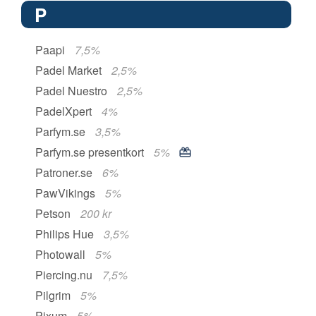
P
Paapi
7,5%
Padel Market
2,5%
Padel Nuestro
2,5%
PadelXpert
4%
Parfym.se
3,5%
Parfym.se presentkort
5%
Patroner.se
6%
PawVikings
5%
Petson
200 kr
Philips Hue
3,5%
Photowall
5%
Piercing.nu
7,5%
Pilgrim
5%
Pixum
5%