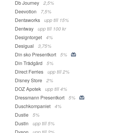
Db Journey
2,5%
Deevotion
7,5%
Dentaworks
upp till 15%
Dentway
upp till 100 kr
Designtorget
4%
Desigual
3,75%
Din sko Presentkort
5%
Din Trädgård
5%
Direct Ferries
upp till 2%
Disney Store
2%
DOZ Apotek
upp till 4%
Dressmann Presentkort
5%
Duschkompaniet
4%
Dustie
5%
Dustin
upp till 5%
Dyson
upp till 2%