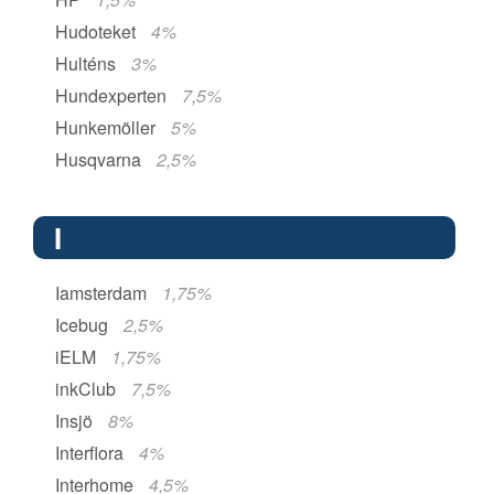
Hudoteket
4%
Hulténs
3%
Hundexperten
7,5%
Hunkemöller
5%
Husqvarna
2,5%
I
Iamsterdam
1,75%
Icebug
2,5%
iELM
1,75%
inkClub
7,5%
Insjö
8%
Interflora
4%
Interhome
4,5%