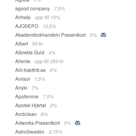
agood company
7,5%
Airhelp
upp till 15%
AJOSEPO
12,5%
Akademibokhandeln Presentkort
5%
Albert
50 kr
Albrekts Guld
4%
Allente
upp till 250 kr
Allt-fraktfritt.se
5%
Amisol
1,5%
Anyki
7%
Apofemme
7,5%
Apotek Hjärtat
2%
Arcticlean
6%
Artworks Presentkort
5%
AstroSweden
3,75%