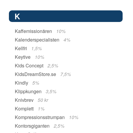
K
Kaffemissionären
10%
Kalenderspecialisten
4%
Kellfri
1,5%
Keytive
10%
Kids Concept
2,5%
KidsDreamStore.se
7,5%
Kindly
5%
Klippkungen
3,5%
Knivbrev
50 kr
Komplett
1%
Kompressionsstrumpan
10%
Kontorsgiganten
2,5%