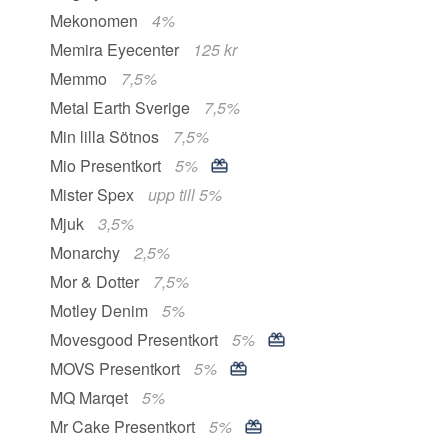
Mekonomen
4%
Memira Eyecenter
125 kr
Memmo
7,5%
Metal Earth Sverige
7,5%
Min lilla Sötnos
7,5%
Mio Presentkort
5%
Mister Spex
upp till 5%
Mjuk
3,5%
Monarchy
2,5%
Mor & Dotter
7,5%
Motley Denim
5%
Movesgood Presentkort
5%
MOVS Presentkort
5%
MQ Marqet
5%
Mr Cake Presentkort
5%