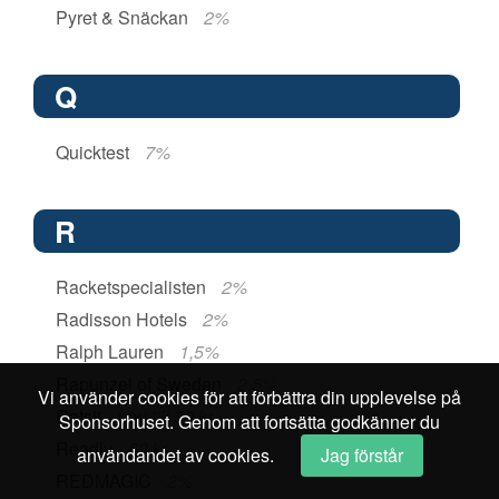
Pyret & Snäckan
2%
Q
Quicktest
7%
R
Racketspecialisten
2%
Radisson Hotels
2%
Ralph Lauren
1,5%
Rapunzel of Sweden
2,5%
Vi använder cookies för att förbättra din upplevelse på
Ratsit
upp till 30 kr
Sponsorhuset. Genom att fortsätta godkänner du
Readly
60 kr
användandet av cookies.
Jag förstår
REDMAGIC
2%