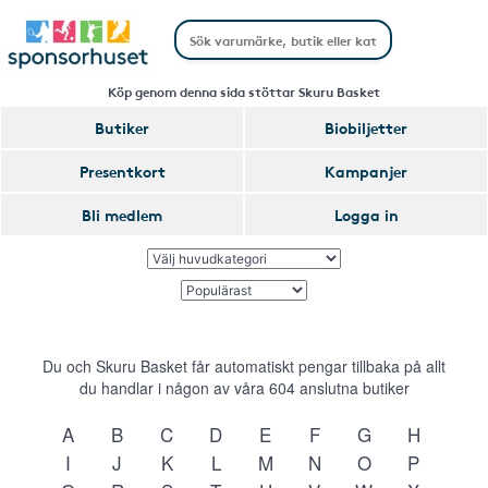
Köp genom denna sida stöttar Skuru Basket
Butiker
Biobiljetter
Presentkort
Kampanjer
Bli medlem
Logga in
Du och Skuru Basket får automatiskt pengar tillbaka på allt
du handlar i någon av våra
604
anslutna butiker
A
B
C
D
E
F
G
H
I
J
K
L
M
N
O
P