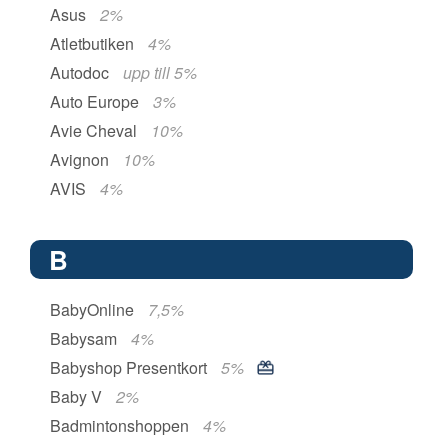
Asus
2%
Atletbutiken
4%
Autodoc
upp till 5%
Auto Europe
3%
Avie Cheval
10%
Avignon
10%
AVIS
4%
B
BabyOnline
7,5%
Babysam
4%
Babyshop Presentkort
5%
Baby V
2%
Badmintonshoppen
4%