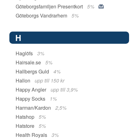
Göteborgsfamiljen Presentkort
5%
Göteborgs Vandrarhem
5%
H
Haglöfs
3%
Hairsale.se
5%
Hallbergs Guld
4%
Hallon
upp till 150 kr
Happy Angler
upp till 3,9%
Happy Socks
1%
Harman/Kardon
2,5%
Hatshop
5%
Hatstore
5%
Health Royals
3%