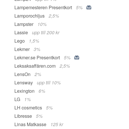
Lampemesteren Presentkort
5%
Lamporochljus
2,5%
Lampster
10%
Lassie
upp till 200 kr
Lego
1,5%
Lekmer
3%
Lekmer.se Presentkort
5%
Leksaksaffären.com
2,5%
LensOn
2%
Lensway
upp till 10%
Lexington
6%
LG
1%
LH cosmetics
5%
Libresse
5%
Linas Matkasse
125 kr