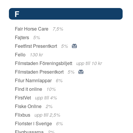
F
Fair Horse Care
7,5%
Fajters
5%
Feetfirst Presentkort
5%
Fello
130 kr
Filmstaden Föreningsbiljett
upp till 10 kr
Filmstaden Presentkort
5%
Filur Namnlappar
6%
Find it online
10%
FirstVet
upp till 4%
Fiske Online
2%
Flixbus
upp till 2,5%
Florister i Sverige
6%
Flygbussarna
2%