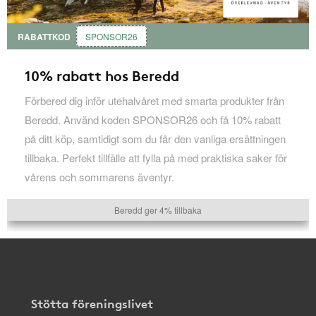
RABATTKOD
SPONSOR26
10% rabatt hos Beredd
Förbered dig inför utehalvåret med smarta produkter från
Beredd. Använd koden SPONSOR26 och få 10% rabatt
på ditt köp, samtidigt som du får den vanliga ersättningen
tillbaka. Perfekt tillfälle att fylla på med praktiska saker för
vårens och sommarens äventyr.
Beredd ger 4% tillbaka
Stötta föreningslivet