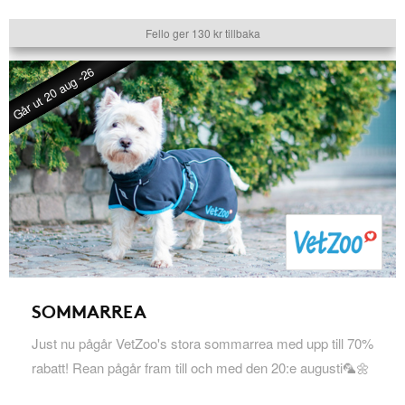
Fello ger 130 kr tillbaka
Går ut 20 aug -26
SOMMARREA
Just nu pågår VetZoo's stora sommarrea med upp till 70%
rabatt! Rean pågår fram till och med den 20:e augusti🦜🌼