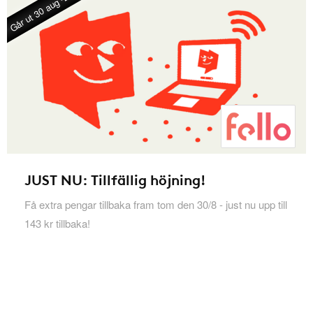
Går ut 30 aug -26
JUST NU: Tillfällig höjning!
Få extra pengar tillbaka fram tom den 30/8 - just nu upp till
143 kr tillbaka!