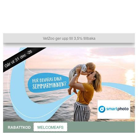
VetZoo ger upp till 3,5% tillbaka
Går ut 31 dec -26
RABATTKOD
WELCOMEAFS