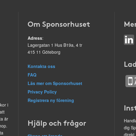
Om Sponsorhuset
Mer
Adress
:
Lagergatan 1 Hus B19a, 4 tr
415 11 Göteborg
Lad
Kontakta oss
FAQ
Läs mer om Sponsorhuset
Privacy Policy
Registrera ny förening
kor i
Ins
att
ta är
Hjälp och frågor
Handla
hop.
dig Sp
ta
direkt