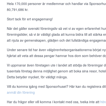
Hela 170,000 personer är medlemmar och handlar via Sponsorhuset v
80,791,686 kr.
Stort tack för ert engagemang!
När det gäller svenskt föreningsliv så vet vi av egen erfarenhet hur t
föreningstider, så vi är väldigt glada att kunna bidra till att stärka
att njuta av gemenskapen, glädjen och det fullständiga engageman
Under senare tid har även välgörenhetsorganisationerna börjat nyt
hjärtat att veta att dessa pengar hamnar hos dom som behöver d
Vi uppmanar även företagen ute i landet att stödja de föreningar d
tusentals företag denna möjlighet genom att boka sina resor, hote
Detta betyder mycket, för väldigt många.
Vill du komma igång med Sponsorhuset? Här kan du registrera ditt l
anmäl din förening
Har du frågor eller vill komma i kontakt med oss, tveka inte att
hör