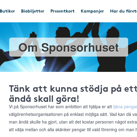
Butiker
Biobiljetter
Presentkort
Kampanjer
Har du före
Om Sponsorhuset
Tänk att kunna stödja på e
ändå skall göra!
Vi på Sponsorhuset har som ambition att hjälpa er att
tjäna pengar
välgörenhetsorganisationen på enklast möjliga sätt. Vad kan då va
man ändå skulle ha gjort, utan att det kostar personen något extr
att välja mellan och alla skänker pengar till vald förening om man