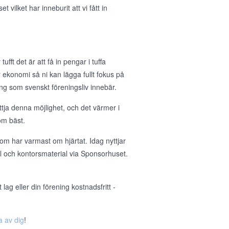
ilket har inneburit att vi fått in
ufft det är att få in pengar i tuffa
 er ekonomi så ni kan lägga fullt fokus på
g som svenskt föreningsliv innebär.
tja denna möjlighet, och det värmer i
om bäst.
om har varmast om hjärtat. Idag nyttjar
ll och kontorsmaterial via Sponsorhuset.
ag eller din förening kostnadsfritt -
a av dig
!