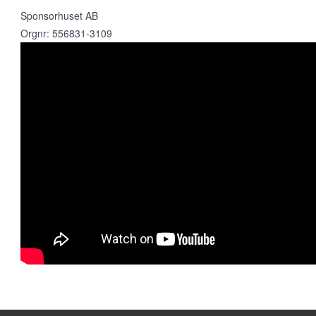
Sponsorhuset AB
Orgnr: 556831-3109