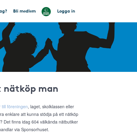
tag?
Bli medlem
Logga in
tt nätköp man
 till föreningen
, laget, skolklassen eller
ra enklare att kunna stödja på ett nätköp
a? Det finns idag 604 välkända nätbutiker
 handlar via Sponsorhuset.