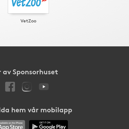
VetZoo
 av Sponsorhuset
da hem vår mobilapp