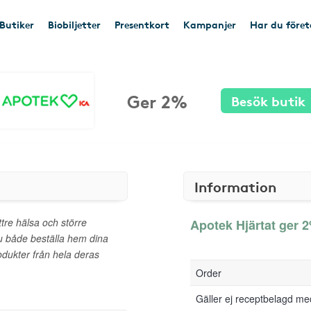
Butiker
Biobiljetter
Presentkort
Kampanjer
Har du före
Ger 2%
Besök butik
Information
ttre hälsa och större
Apotek Hjärtat ger 2
u både beställa hem dina
dukter från hela deras
Order
Gäller ej receptbelagd me