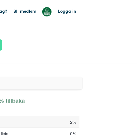
tag?
Bli medlem
Logga in
% tillbaka
2%
dicin
0%