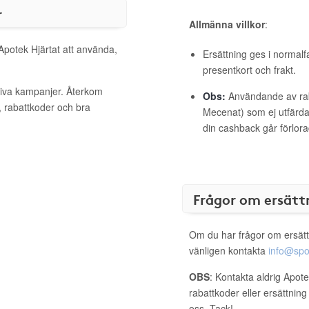
r
Allmänna villkor
:
 Apotek Hjärtat att använda,
Ersättning ges i normalf
presentkort och frakt.
ktiva kampanjer. Återkom
Obs:
Användande av raba
, rabattkoder och bra
Mecenat) som ej utfärdat
din cashback går förlora
Frågor om ersätt
Om du har frågor om ersätt
vänligen kontakta
info@spo
OBS
: Kontakta aldrig Apote
rabattkoder eller ersättnin
oss. Tack!