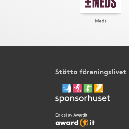
Meds
Stötta föreningslivet
En del av AwardIt