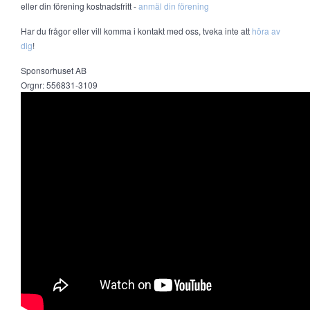
eller din förening kostnadsfritt -
anmäl din förening
Har du frågor eller vill komma i kontakt med oss, tveka inte att
höra av
dig
!
Sponsorhuset AB
Orgnr: 556831-3109