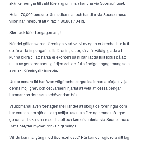
skänker pengar till vald förening om man handlar via Sponsorhuset.
Hela 170,000 personer är medlemmar och handlar via Sponsorhuset
vilket har inneburit att vi fått in 80,801,404 kr.
Stort tack för ert engagemang!
När det gäller svenskt föreningsliv så vet vi av egen erfarenhet hur tufft
det är att få in pengar i tuffa föreningstider, så vi är väldigt glada att
kunna bidra till att stärka er ekonomi så ni kan lägga fullt fokus på att
njuta av gemenskapen, glädjen och det fullständiga engagemang som
svenskt föreningsliv innebär.
Under senare tid har även välgörenhetsorganisationerna börjat nyttja
denna möjlighet, och det värmer i hjärtat att veta att dessa pengar
hamnar hos dom som behöver dom bäst.
Vi uppmanar även företagen ute i landet att stödja de föreningar dom
har varmast om hjärtat. Idag nyttjar tusentals företag denna möjlighet
genom att boka sina resor, hotell och kontorsmaterial via Sponsorhuset.
Detta betyder mycket, för väldigt många.
Vill du komma igång med Sponsorhuset? Här kan du registrera ditt lag