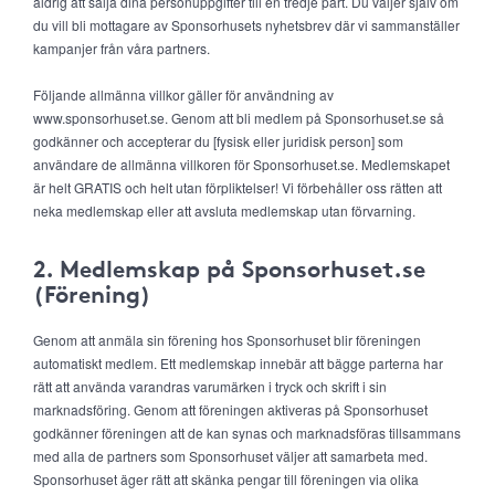
aldrig att sälja dina personuppgifter till en tredje part. Du väljer själv om
du vill bli mottagare av Sponsorhusets nyhetsbrev där vi sammanställer
kampanjer från våra partners.
Följande allmänna villkor gäller för användning av
www.sponsorhuset.se. Genom att bli medlem på Sponsorhuset.se så
godkänner och accepterar du [fysisk eller juridisk person] som
användare de allmänna villkoren för Sponsorhuset.se. Medlemskapet
är helt GRATIS och helt utan förpliktelser! Vi förbehåller oss rätten att
neka medlemskap eller att avsluta medlemskap utan förvarning.
2. Medlemskap på Sponsorhuset.se
(Förening)
Genom att anmäla sin förening hos Sponsorhuset blir föreningen
automatiskt medlem. Ett medlemskap innebär att bägge parterna har
rätt att använda varandras varumärken i tryck och skrift i sin
marknadsföring. Genom att föreningen aktiveras på Sponsorhuset
godkänner föreningen att de kan synas och marknadsföras tillsammans
med alla de partners som Sponsorhuset väljer att samarbeta med.
Sponsorhuset äger rätt att skänka pengar till föreningen via olika