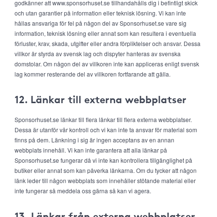
godkänner att www.sponsorhuset.se tillhandahålls dig i befintligt skick
och utan garantier på information eller teknisk lösning. Vi kan inte
hållas ansvariga för fel på någon del av Sponsorhuset.se vare sig
information, teknisk lösning eller annat som kan resultera i eventuella
förluster, krav, skada, utgifter eller andra förpliktelser och ansvar. Dessa
villkor är styrda av svensk lag och dispyter hanteras av svenska
domstolar. Om någon del av villkoren inte kan appliceras enligt svensk
lag kommer resterande del av villkoren fortfarande att gälla.
12. Länkar till externa webbplatser
Sponsorhuset.se länkar till flera länkar till flera externa webbplatser.
Dessa är utanför vår kontroll och vi kan inte ta ansvar för material som
finns på dem. Länkning i sig är ingen acceptans av en annan
webbplats innehåll. Vi kan inte garantera att alla länkar på
Sponsorhuset.se fungerar då vi inte kan kontrollera tillgänglighet på
butiker eller annat som kan påverka länkarna. Om du tycker att någon
länk leder till någon webbplats som innehåller stötande material eller
inte fungerar så meddela oss gärna så kan vi agera.
13. Länkar från externa webbplatser