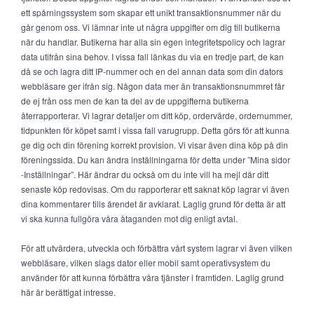
ett spårningssystem som skapar ett unikt transaktionsnummer när du
går genom oss. Vi lämnar inte ut några uppgifter om dig till butikerna
när du handlar. Butikerna har alla sin egen integritetspolicy och lagrar
data utifrån sina behov. I vissa fall länkas du via en tredje part, de kan
då se och lagra ditt IP-nummer och en del annan data som din dators
webbläsare ger ifrån sig. Någon data mer än transaktionsnummret får
de ej från oss men de kan ta del av de uppgifterna butikerna
återrapporterar. Vi lagrar detaljer om ditt köp, ordervärde, ordernummer,
tidpunkten för köpet samt i vissa fall varugrupp. Detta görs för att kunna
ge dig och din förening korrekt provision. Vi visar även dina köp på din
föreningssida. Du kan ändra inställningarna för detta under ”Mina sidor
-Inställningar”. Här ändrar du också om du inte vill ha mejl där ditt
senaste köp redovisas. Om du rapporterar ett saknat köp lagrar vi även
dina kommentarer tills ärendet är avklarat. Laglig grund för detta är att
vi ska kunna fullgöra våra åtaganden mot dig enligt avtal.
För att utvärdera, utveckla och förbättra vårt system lagrar vi även vilken
webbläsare, vilken slags dator eller mobil samt operativsystem du
använder för att kunna förbättra våra tjänster i framtiden. Laglig grund
här är berättigat intresse.