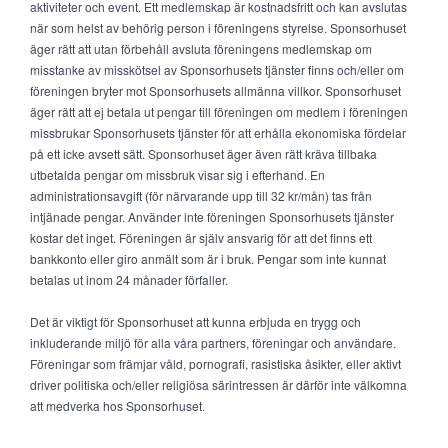
aktiviteter och event. Ett medlemskap är kostnadsfritt och kan avslutas
när som helst av behörig person i föreningens styrelse. Sponsorhuset
äger rätt att utan förbehåll avsluta föreningens medlemskap om
misstanke av misskötsel av Sponsorhusets tjänster finns och/eller om
föreningen bryter mot Sponsorhusets allmänna villkor. Sponsorhuset
äger rätt att ej betala ut pengar till föreningen om medlem i föreningen
missbrukar Sponsorhusets tjänster för att erhålla ekonomiska fördelar
på ett icke avsett sätt. Sponsorhuset äger även rätt kräva tillbaka
utbetalda pengar om missbruk visar sig i efterhand. En
administrationsavgift (för närvarande upp till 32 kr/mån) tas från
intjänade pengar. Använder inte föreningen Sponsorhusets tjänster
kostar det inget. Föreningen är själv ansvarig för att det finns ett
bankkonto eller giro anmält som är i bruk. Pengar som inte kunnat
betalas ut inom 24 månader förfaller.
Det är viktigt för Sponsorhuset att kunna erbjuda en trygg och
inkluderande miljö för alla våra partners, föreningar och användare.
Föreningar som främjar våld, pornografi, rasistiska åsikter, eller aktivt
driver politiska och/eller religiösa särintressen är därför inte välkomna
att medverka hos Sponsorhuset.