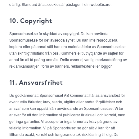
ofarlig. Standard är att cookies är påslagen i din webbläsare.
10. Copyright
Sponsorhuset.se är skyddad av copyright. Du kan använda
Sponsorhuset.se för det avsedda syftet. Du kan inte reproducera,
kopiera eller på annat sätt hantera material/delar av Sponsorhuset.se
utan skriftligt tillstånd från oss. Kommersiellt utnyttjande av sajten för
annat än att få poäng anmäls. Detta avser ej vanlig marknadsföring av
reklamkampanjer i form av banners, reklamtexter eller loggor.
11. Ansvarsfrihet
Du godkänner att Sponsorhuset AB kommer att hållas ansvarslöst för
eventuella förluster, krav, skada, utgifter eller andra förpliktelser och
ansvar som kan uppstå från användande av Sponsorhuset.se. Vi tar
ansvar för att den information vi publicerar är aktuell och korrekt, men
ger inga garantier. Vi accepterar inga former av krav på grund av
felaktig information. Vi på Sponsorhuset.se gör allt vi kan för att
tillhanda exakt, korrekt och fungerande teknisk lösning till dig. Du