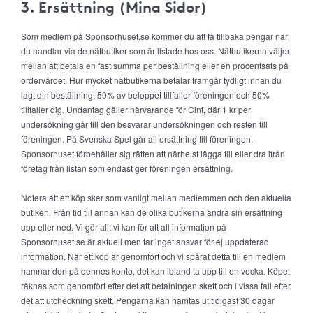
3. Ersättning (Mina Sidor)
Som medlem på Sponsorhuset.se kommer du att få tillbaka pengar när
du handlar via de nätbutiker som är listade hos oss. Nätbutikerna väljer
mellan att betala en fast summa per beställning eller en procentsats på
ordervärdet. Hur mycket nätbutikerna betalar framgår tydligt innan du
lagt din beställning. 50% av beloppet tillfaller föreningen och 50%
tillfaller dig. Undantag gäller närvarande för Cint, där 1 kr per
undersökning går till den besvarar undersökningen och resten till
föreningen. På Svenska Spel går all ersättning till föreningen.
Sponsorhuset förbehåller sig rätten att närhelst lägga till eller dra ifrån
företag från listan som endast ger föreningen ersättning.
Notera att ett köp sker som vanligt mellan medlemmen och den aktuella
butiken. Från tid till annan kan de olika butikerna ändra sin ersättning
upp eller ned. Vi gör allt vi kan för att all information på
Sponsorhuset.se är aktuell men tar inget ansvar för ej uppdaterad
information. När ett köp är genomfört och vi spårat detta till en medlem
hamnar den på dennes konto, det kan ibland ta upp till en vecka. Köpet
räknas som genomfört efter det att betalningen skett och i vissa fall efter
det att utcheckning skett. Pengarna kan hämtas ut tidigast 30 dagar