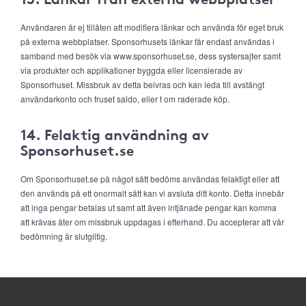
Användaren är ej tillåten att modifiera länkar och använda för eget bruk
på externa webbplatser. Sponsorhusets länkar får endast användas i
samband med besök via www.sponsorhuset.se, dess systersajter samt
via produkter och applikationer byggda eller licensierade av
Sponsorhuset. Missbruk av detta beivras och kan leda till avstängt
användarkonto och fruset saldo, eller t om raderade köp.
14. Felaktig användning av
Sponsorhuset.se
Om Sponsorhuset.se på något sätt bedöms användas felaktigt eller att
den används på ett onormalt sätt kan vi avsluta ditt konto. Detta innebär
att inga pengar betalas ut samt att även intjänade pengar kan komma
att krävas åter om missbruk uppdagas i efterhand. Du accepterar att vår
bedömning är slutgiltig.