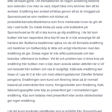
efter att köpet gjorts. Om transaktionen av någon anledning bedöms
som avbruten (t ex retur av vara, köpet hävs mm) kommer den att bli
avvisad. Ersättning kan endast erhållas genom att du är inloggad på
Sponsorhuset.se som medlem och klickar på
produktlänkarna/butikslänkarna som finns markerade innan du gör ett
köp i vald butik. Du måste klicka på varje unik butikslänk på
Sponsorhuset.se för att vi ska kunna ge dig ersättning. I de fall som
butiker inte kan rapportera dina köp till oss är vi inte ansvariga för att
hantera det. Butikerna bestämmer själva om de vill förmedla ersättning
och bedömer om trafiken/köp är äkta och enligt intentionen med den
ersättning de ger. Dessa regler är inte alltid publicerade och kan
beslutas i efterhand av butiken. Vid fel och problem kan vi driva krav på
ersättning från butiken men vi kan även avsluta sådan aktivitet när vi vill
och beslutet från butiken och oss är slutgiltigt. Intjänade ersättning kan
lösas ut i upp till 2 år från och med utdelningsdatumet. Därefter förfaller
pengarna. Ersättningen som kund och förening delar på är normalt
baserat på ordervärdet före moms. Kringprodukter som försäkring, frakt,
faktureringsavgifter eller köp av presentkort ger i normalfallet ingen
ersättning. Köp som betalas med presentkort eller andra värdecheckar
ger ingen ersättning.
I de fall kund använder rabattkoder som ej erhållits från Sponsorhuset