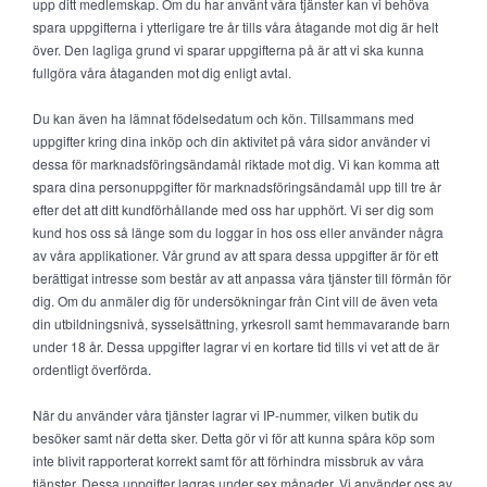
upp ditt medlemskap. Om du har använt våra tjänster kan vi behöva
spara uppgifterna i ytterligare tre år tills våra åtagande mot dig är helt
över. Den lagliga grund vi sparar uppgifterna på är att vi ska kunna
fullgöra våra åtaganden mot dig enligt avtal.
Du kan även ha lämnat födelsedatum och kön. Tillsammans med
uppgifter kring dina inköp och din aktivitet på våra sidor använder vi
dessa för marknadsföringsändamål riktade mot dig. Vi kan komma att
spara dina personuppgifter för marknadsföringsändamål upp till tre år
efter det att ditt kundförhållande med oss har upphört. Vi ser dig som
kund hos oss så länge som du loggar in hos oss eller använder några
av våra applikationer. Vår grund av att spara dessa uppgifter är för ett
berättigat intresse som består av att anpassa våra tjänster till förmån för
dig. Om du anmäler dig för undersökningar från Cint vill de även veta
din utbildningsnivå, sysselsättning, yrkesroll samt hemmavarande barn
under 18 år. Dessa uppgifter lagrar vi en kortare tid tills vi vet att de är
ordentligt överförda.
När du använder våra tjänster lagrar vi IP-nummer, vilken butik du
besöker samt när detta sker. Detta gör vi för att kunna spåra köp som
inte blivit rapporterat korrekt samt för att förhindra missbruk av våra
tjänster. Dessa uppgifter lagras under sex månader. Vi använder oss av