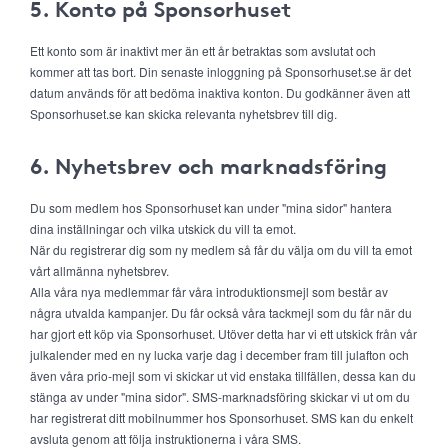
5. Konto på Sponsorhuset
Ett konto som är inaktivt mer än ett år betraktas som avslutat och
kommer att tas bort. Din senaste inloggning på Sponsorhuset.se är det
datum används för att bedöma inaktiva konton. Du godkänner även att
Sponsorhuset.se kan skicka relevanta nyhetsbrev till dig.
6. Nyhetsbrev och marknadsföring
Du som medlem hos Sponsorhuset kan under "mina sidor" hantera
dina inställningar och vilka utskick du vill ta emot.
När du registrerar dig som ny medlem så får du välja om du vill ta emot
vårt allmänna nyhetsbrev.
Alla våra nya medlemmar får våra introduktionsmejl som består av
några utvalda kampanjer. Du får också våra tackmejl som du får när du
har gjort ett köp via Sponsorhuset. Utöver detta har vi ett utskick från vår
julkalender med en ny lucka varje dag i december fram till julafton och
även våra prio-mejl som vi skickar ut vid enstaka tillfällen, dessa kan du
stänga av under "mina sidor". SMS-marknadsföring skickar vi ut om du
har registrerat ditt mobilnummer hos Sponsorhuset. SMS kan du enkelt
avsluta genom att följa instruktionerna i våra SMS.