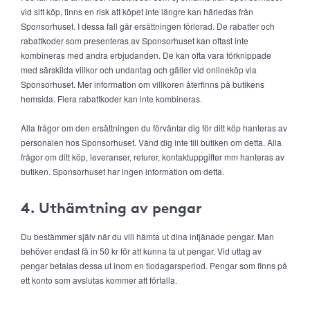
vid sitt köp, finns en risk att köpet inte längre kan härledas från
Sponsorhuset. I dessa fall går ersättningen förlorad. De rabatter och
rabattkoder som presenteras av Sponsorhuset kan oftast inte
kombineras med andra erbjudanden. De kan ofta vara förknippade
med särskilda villkor och undantag och gäller vid onlineköp via
Sponsorhuset. Mer information om villkoren återfinns på butikens
hemsida. Flera rabattkoder kan inte kombineras.
Alla frågor om den ersättningen du förväntar dig för ditt köp hanteras av
personalen hos Sponsorhuset. Vänd dig inte till butiken om detta. Alla
frågor om ditt köp, leveranser, returer, kontaktuppgifter mm hanteras av
butiken. Sponsorhuset har ingen information om detta.
4. Uthämtning av pengar
Du bestämmer själv när du vill hämta ut dina intjänade pengar. Man
behöver endast få in 50 kr för att kunna ta ut pengar. Vid uttag av
pengar betalas dessa ut inom en tiodagarsperiod. Pengar som finns på
ett konto som avslutas kommer att förfalla.