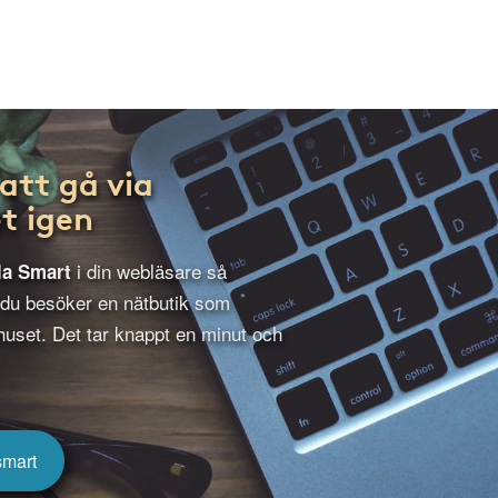
att gå via
t igen
i din webläsare så
la Smart
 du besöker en nätbutik som
uset. Det tar knappt en minut och
smart