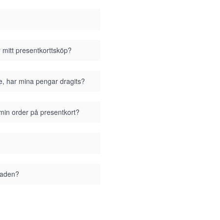
r mitt presentkorttsköp?
se, har mina pengar dragits?
 min order på presentkort?
staden?