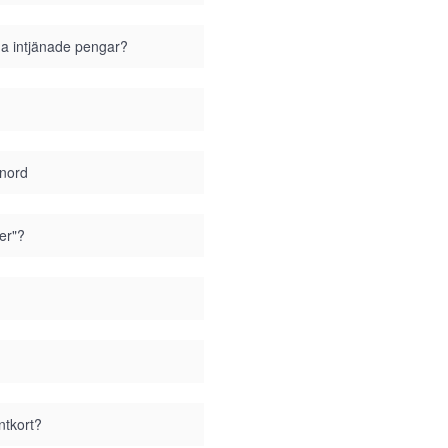
ina intjänade pengar?
enord
er"?
ntkort?