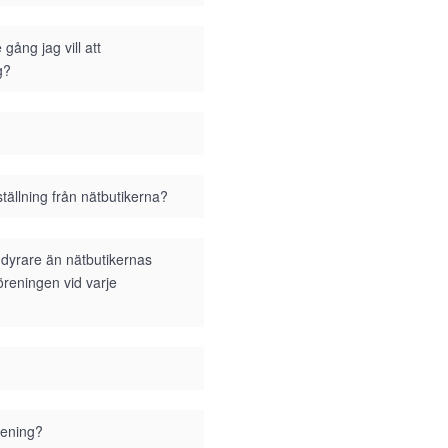
gång jag vill att
g?
tällning från nätbutikerna?
i dyrare än nätbutikernas
föreningen vid varje
rening?