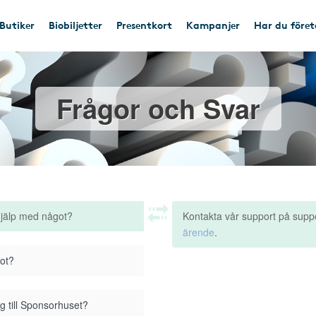
Butiker
Biobiljetter
Presentkort
Kampanjer
Har du före
Frågor och Svar
hjälp med något?
Kontakta vår support på supp
ärende
.
got?
g till Sponsorhuset?