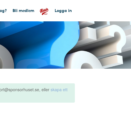
tag?
Bli medlem
Logga in
ort@sponsorhuset.se, eller
skapa ett