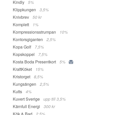
Kindly
5%
Klippkungen
3,5%
Knivbrev
50 kr
Komplett
1%
Kompressionsstrumpan
10%
Kontorsgiganten
2,5%
Kopa Golf
7,5%
Kopskoppel
7,5%
Kosta Boda Presentkort
5%
KraftKöket
15%
Kristorget
8,5%
Kungsängen
2,5%
Kutts
4%
Kuvert Sverige
upp till 3,5%
Kärnfull Energi
300 kr
Kök & Bad
2,5%