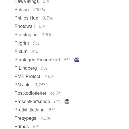
PawVikings
5%
Petson
200 kr
Philips Hue
3,5%
Photowall
5%
Piercing.nu
7,5%
Pilgrim
5%
Pixum
5%
Plantagen Presentkort
5%
P Lindberg
3%
PME Protect
7,5%
PN Jakt
3,75%
Postkodlotteriet
40 kr
Presentkortsshop
5%
Prettylittlething
5%
Prettypegs
7,5%
Primus
5%