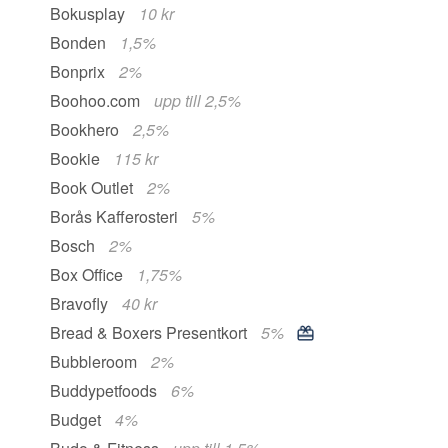
Bokusplay
10 kr
Bonden
1,5%
Bonprix
2%
Boohoo.com
upp till 2,5%
Bookhero
2,5%
Bookie
115 kr
Book Outlet
2%
Borås Kafferosteri
5%
Bosch
2%
Box Office
1,75%
Bravofly
40 kr
Bread & Boxers Presentkort
5%
Bubbleroom
2%
Buddypetfoods
6%
Budget
4%