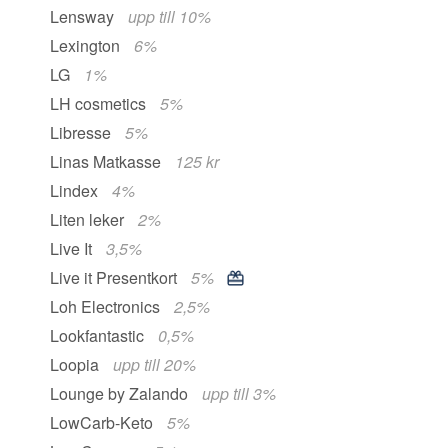
Lensway
upp till 10%
Lexington
6%
LG
1%
LH cosmetics
5%
Libresse
5%
Linas Matkasse
125 kr
Lindex
4%
Liten leker
2%
Live It
3,5%
Live it Presentkort
5%
Loh Electronics
2,5%
Lookfantastic
0,5%
Loopia
upp till 20%
Lounge by Zalando
upp till 3%
LowCarb-Keto
5%