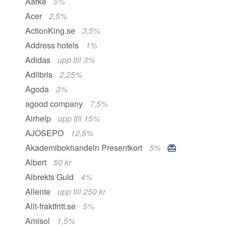
Aarke
5%
Acer
2,5%
ActionKing.se
3,5%
Address hotels
1%
Adidas
upp till 3%
Adlibris
2,25%
Agoda
3%
agood company
7,5%
Airhelp
upp till 15%
AJOSEPO
12,5%
Akademibokhandeln Presentkort
5%
Albert
50 kr
Albrekts Guld
4%
Allente
upp till 250 kr
Allt-fraktfritt.se
5%
Amisol
1,5%