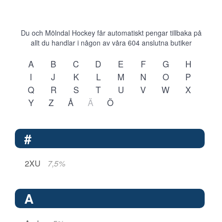
Du och Mölndal Hockey får automatiskt pengar tillbaka på
allt du handlar i någon av våra
604
anslutna butiker
A
B
C
D
E
F
G
H
I
J
K
L
M
N
O
P
Q
R
S
T
U
V
W
X
Y
Z
Å
Ä
Ö
#
2XU
7,5%
A