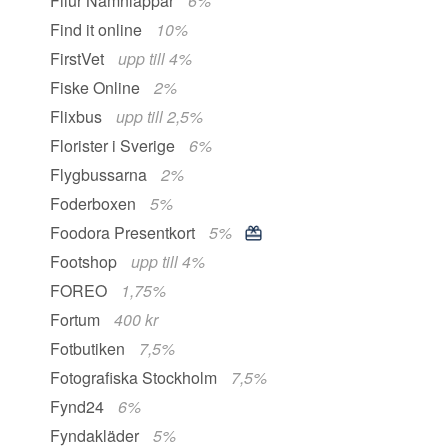
Filur Namnlappar
6%
Find it online
10%
FirstVet
upp till 4%
Fiske Online
2%
Flixbus
upp till 2,5%
Florister i Sverige
6%
Flygbussarna
2%
Foderboxen
5%
Foodora Presentkort
5%
Footshop
upp till 4%
FOREO
1,75%
Fortum
400 kr
Fotbutiken
7,5%
Fotografiska Stockholm
7,5%
Fynd24
6%
Fyndakläder
5%