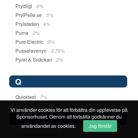
Prydligt
5%
PrylPelle.se
5%
Prylstaden
4%
Puma
2%
Pure Electric
5%
Pusselavenyn
3,75%
Pyret & Snäckan
2%
Q
Quicktest
7%
Vi använder cookies för att förbättra din upplevelse på
Sponsorhuset. Genom att fortsätta godkänner du
R
användandet av cookies.
Jag förstår
Racketspecialisten
2%