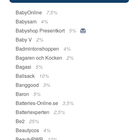
BabyOnline
7,5%
Babysam
4%
Babyshop Presentkort
5%
Baby V
2%
Badmintonshoppen
4%
Bagaren och Kocken
2%
Bagasi
5%
Ballsack
10%
Banggood
3%
Baron
5%
Batteries-Online.se
3,5%
Batteriexperten
2,5%
Be2
25%
Beautycos
4%
BeautyPWR
10%