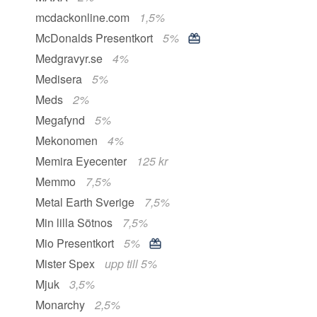
mcdackonline.com
1,5%
McDonalds Presentkort
5%
Medgravyr.se
4%
Medisera
5%
Meds
2%
Megafynd
5%
Mekonomen
4%
Memira Eyecenter
125 kr
Memmo
7,5%
Metal Earth Sverige
7,5%
Min lilla Sötnos
7,5%
Mio Presentkort
5%
Mister Spex
upp till 5%
Mjuk
3,5%
Monarchy
2,5%