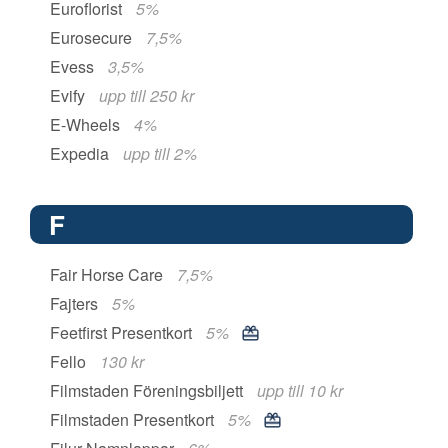
Euroflorist
5%
Eurosecure
7,5%
Evess
3,5%
Evify
upp till 250 kr
E-Wheels
4%
Expedia
upp till 2%
F
Fair Horse Care
7,5%
Fajters
5%
Feetfirst Presentkort
5%
Fello
130 kr
Filmstaden Föreningsbiljett
upp till 10 kr
Filmstaden Presentkort
5%