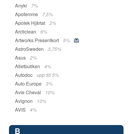
Anyki
7%
Apofemme
7,5%
Apotek Hjärtat
2%
Arcticlean
6%
Artworks Presentkort
5%
AstroSweden
3,75%
Asus
2%
Atletbutiken
4%
Autodoc
upp till 5%
Auto Europe
3%
Avie Cheval
10%
Avignon
10%
AVIS
4%
B