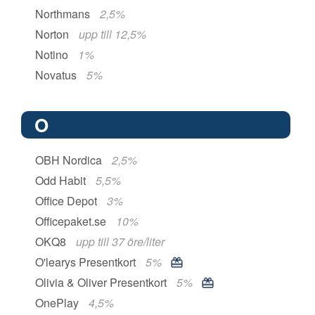
Northmans
2,5%
Norton
upp till 12,5%
Notino
1%
Novatus
5%
O
OBH Nordica
2,5%
Odd Habit
5,5%
Office Depot
3%
Officepaket.se
10%
OKQ8
upp till 37 öre/liter
O'learys Presentkort
5%
Olivia & Oliver Presentkort
5%
OnePlay
4,5%