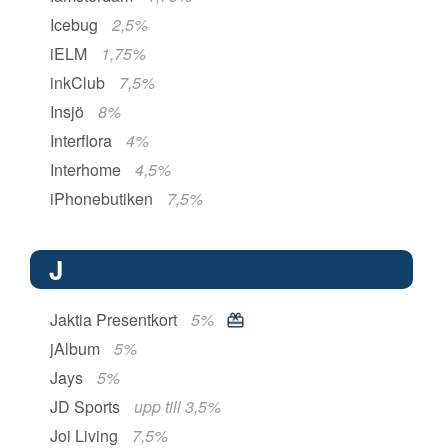
Icebug
2,5%
iELM
1,75%
inkClub
7,5%
Insjö
8%
Interflora
4%
Interhome
4,5%
iPhonebutiken
7,5%
J
Jaktia Presentkort
5%
jAlbum
5%
Jays
5%
JD Sports
upp till 3,5%
Joi Living
7,5%