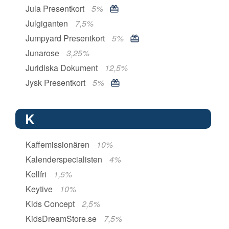
Jula Presentkort
5%
Julgiganten
7,5%
Jumpyard Presentkort
5%
Junarose
3,25%
Juridiska Dokument
12,5%
Jysk Presentkort
5%
K
Kaffemissionären
10%
Kalenderspecialisten
4%
Kellfri
1,5%
Keytive
10%
Kids Concept
2,5%
KidsDreamStore.se
7,5%