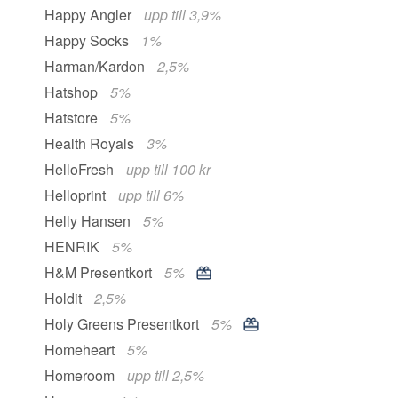
Happy Angler
upp till 3,9%
Happy Socks
1%
Harman/Kardon
2,5%
Hatshop
5%
Hatstore
5%
Health Royals
3%
HelloFresh
upp till 100 kr
Helloprint
upp till 6%
Helly Hansen
5%
HENRIK
5%
H&M Presentkort
5%
Holdit
2,5%
Holy Greens Presentkort
5%
Homeheart
5%
Homeroom
upp till 2,5%