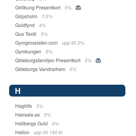
Grillkung Presentkort
5%
Gripsholm
7,5%
Guldfynd
4%
Gus Textil
5%
Gymgrossisten.com
upp till 2%
Gymkungen
5%
Göteborgsfamiljen Presentkort
5%
Göteborgs Vandrarhem
5%
H
Haglöfs
3%
Hairsale.se
5%
Hallbergs Guld
4%
Hallon
upp till 150 kr