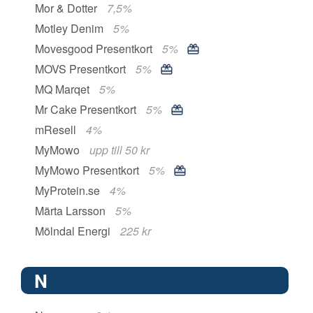
Mor & Dotter
7,5%
Motley Denim
5%
Movesgood Presentkort
5%
MOVS Presentkort
5%
MQ Marqet
5%
Mr Cake Presentkort
5%
mResell
4%
MyMowo
upp till 50 kr
MyMowo Presentkort
5%
MyProtein.se
4%
Märta Larsson
5%
Mölndal Energi
225 kr
N