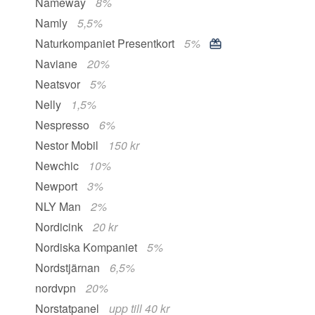
Nameway
8%
Namly
5,5%
Naturkompaniet Presentkort
5%
Naviane
20%
Neatsvor
5%
Nelly
1,5%
Nespresso
6%
Nestor Mobil
150 kr
Newchic
10%
Newport
3%
NLY Man
2%
Nordicink
20 kr
Nordiska Kompaniet
5%
Nordstjärnan
6,5%
nordvpn
20%
Norstatpanel
upp till 40 kr