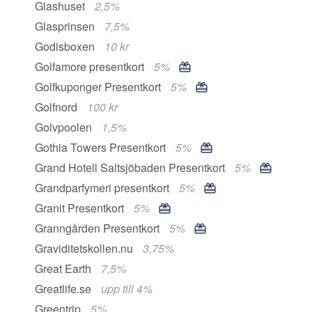
Glashuset
2,5%
Glasprinsen
7,5%
Godisboxen
10 kr
Golfamore presentkort
5%
Golfkuponger Presentkort
5%
Golfnord
100 kr
Golvpoolen
1,5%
Gothia Towers Presentkort
5%
Grand Hotell Saltsjöbaden Presentkort
5%
Grandparfymeri presentkort
5%
Granit Presentkort
5%
Granngården Presentkort
5%
Graviditetskollen.nu
3,75%
Great Earth
7,5%
Greatlife.se
upp till 4%
Greentrip
5%