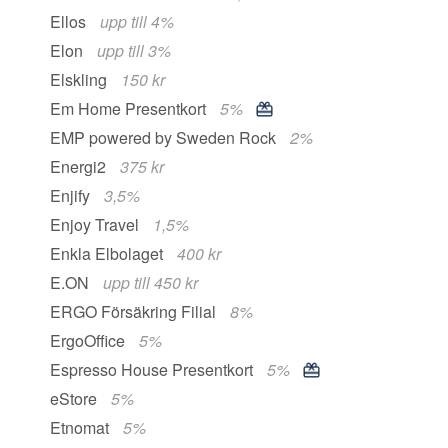
Ellos
upp till 4%
Elon
upp till 3%
Elskling
150 kr
Em Home Presentkort
5%
EMP powered by Sweden Rock
2%
Energi2
375 kr
Enjify
3,5%
Enjoy Travel
1,5%
Enkla Elbolaget
400 kr
E.ON
upp till 450 kr
ERGO Försäkring Filial
8%
ErgoOffice
5%
Espresso House Presentkort
5%
eStore
5%
Etnomat
5%