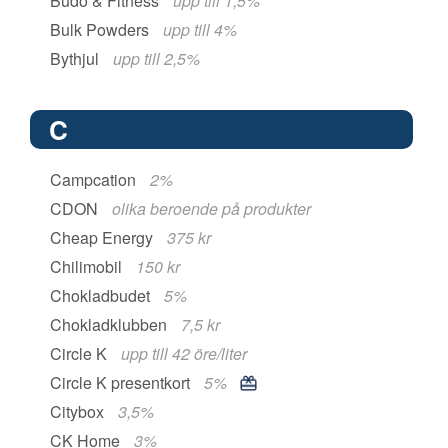
Budo & Fitness
upp till 1,5%
Bulk Powders
upp till 4%
Bythjul
upp till 2,5%
C
Campcation
2%
CDON
olika beroende på produkter
Cheap Energy
375 kr
Chilimobil
150 kr
Chokladbudet
5%
Chokladklubben
7,5 kr
Circle K
upp till 42 öre/liter
Circle K presentkort
5%
Citybox
3,5%
CK Home
3%