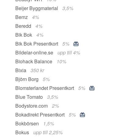
Beijer Byggmaterial
3,5%
Bemz
4%
Beredd
4%
Bik Bok
4%
Bik Bok Presentkort
5%
Bildelar-online.se
upp till 4%
Biohack Balance
10%
Bixia
350 kr
Björn Borg
5%
Blomsterlandet Presentkort
5%
Blue Tomato
3,5%
Bodystore.com
2%
Bokadirekt Presentkort
5%
Bokbörsen
1,5%
Bokus
upp till 2,25%