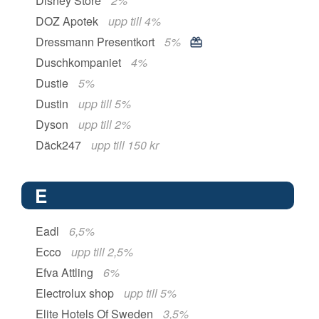
Disney Store
2%
DOZ Apotek
upp till 4%
Dressmann Presentkort
5%
Duschkompaniet
4%
Dustie
5%
Dustin
upp till 5%
Dyson
upp till 2%
Däck247
upp till 150 kr
E
Eadl
6,5%
Ecco
upp till 2,5%
Efva Attling
6%
Electrolux shop
upp till 5%
Elite Hotels Of Sweden
3,5%