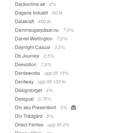
Dackonline.se
2%
Dagens Industri
60 kr
Dalakraft
400 kr
Dammsugarpåsar.nu
7,5%
Daniel Wellington
7,5%
Daynight Casual
3,5%
Db Journey
2,5%
Deevotion
7,5%
Dentaworks
upp till 15%
Dentway
upp till 100 kr
Designtorget
4%
Desigual
3,75%
Din sko Presentkort
5%
Din Trädgård
5%
Direct Ferries
upp till 2%