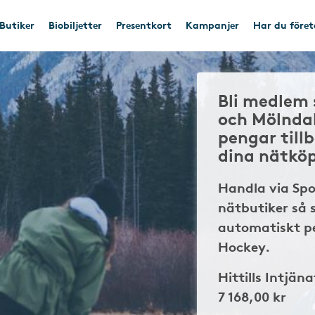
Butiker
Biobiljetter
Presentkort
Kampanjer
Har du före
Bli medlem 
och Mölnda
pengar till
dina nätkö
Handla via Sp
nätbutiker så 
automatiskt pe
Hockey.
Hittills Intjäna
7 168,00 kr