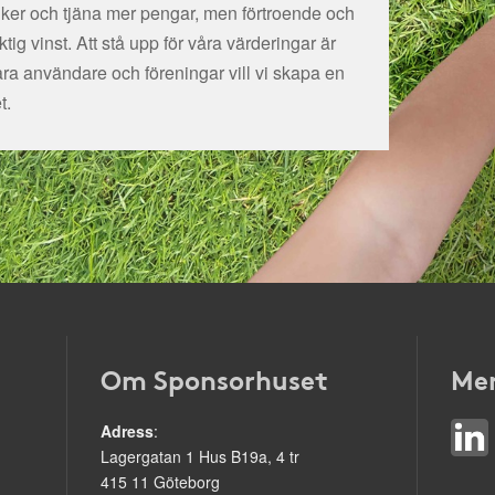
tiker och tjäna mer pengar, men förtroende och
ig vinst. Att stå upp för våra värderingar är
åra användare och föreningar vill vi skapa en
t.
Om Sponsorhuset
Mer
Adress
:
Lagergatan 1 Hus B19a, 4 tr
415 11 Göteborg