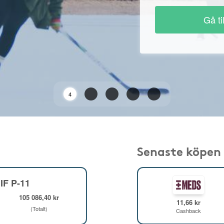
Gå ti
2
Senaste köpen
IF P-11
105 086,40 kr
11,66 kr
(Totalt)
Cashback