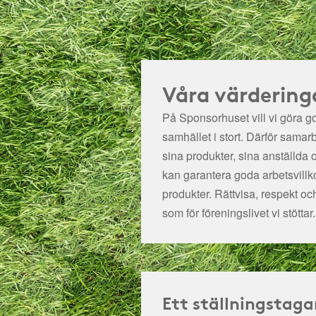
Våra värdering
På Sponsorhuset vill vi göra got
samhället i stort. Därför samar
sina produkter, sina anställda 
kan garantera goda arbetsvillko
produkter. Rättvisa, respekt oc
som för föreningslivet vi stöttar.
Ett ställningstaga