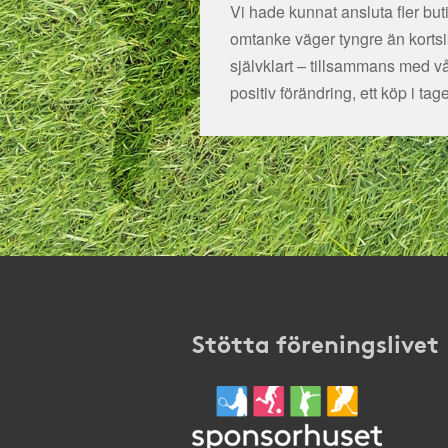
Vi hade kunnat ansluta fler bu
omtanke väger tyngre än kortsikt
självklart – tillsammans med v
positiv förändring, ett köp i tage
Stötta föreningslivet