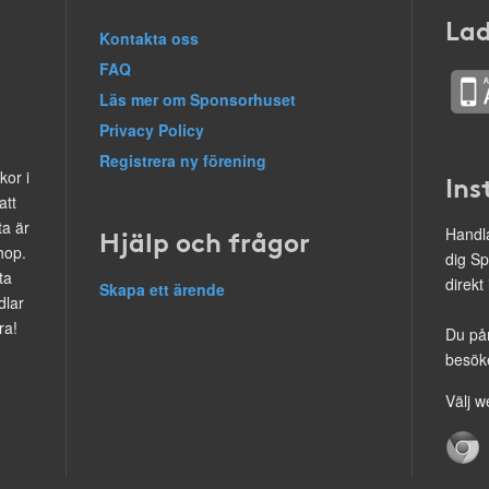
Lad
Kontakta oss
FAQ
Läs mer om Sponsorhuset
Privacy Policy
Registrera ny förening
kor i
Ins
att
ta är
Hjälp och frågor
Handla
hop.
dig Sp
ta
direkt
Skapa ett ärende
dlar
ra!
Du på
besöke
Välj w