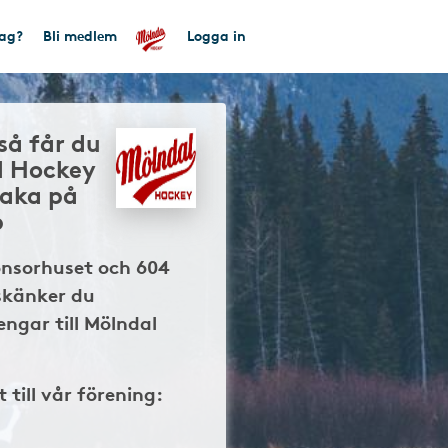
tag?
Bli medlem
Logga in
så får du
l Hockey
baka på
p
onsorhuset och 604
skänker du
ngar till Mölndal
t till vår förening: