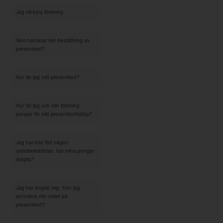
Jag vill byta förening
Vem hanterar min beställning av
presentkort?
Hur får jag mitt presentkort?
Hur får jag och min förening
pengar för mitt presentkorttsköp?
Jag har inte fått någon
orderbekräftelse, har mina pengar
dragits?
Jag har ångrat mig. Kan jag
annullera min order på
presentkort?