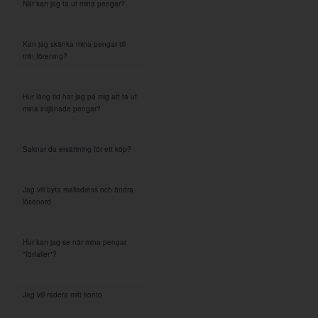
När kan jag ta ut mina pengar?
Kan jag skänka mina pengar till
min förening?
Hur lång tid har jag på mig att ta ut
mina intjänade pengar?
Saknar du ersättning för ett köp?
Jag vill byta mailadress och ändra
lösenord
Hur kan jag se när mina pengar
"förfaller"?
Jag vill radera mitt konto