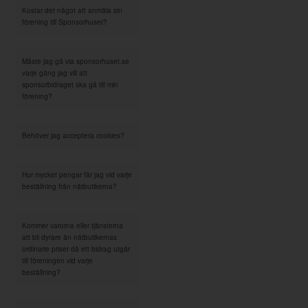
Kostar det något att anmäla sin
förening till Sponsorhuset?
Måste jag gå via sponsorhuset.se
varje gång jag vill att
sponsorbidraget ska gå till min
förening?
Behöver jag acceptera cookies?
Hur mycket pengar får jag vid varje
beställning från nätbutikerna?
Kommer varorna eller tjänsterna
att bli dyrare än nätbutikernas
ordinarie priser då ett bidrag utgår
till föreningen vid varje
beställning?