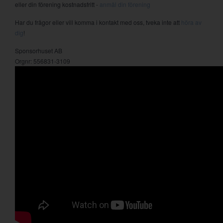
eller din förening kostnadsfritt -
anmäl din förening
Har du frågor eller vill komma i kontakt med oss, tveka inte att
höra av
dig
!
Sponsorhuset AB
Orgnr: 556831-3109