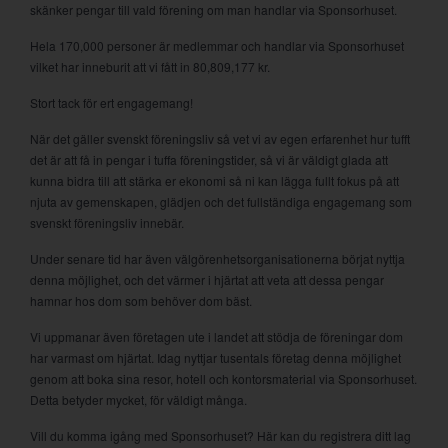
skänker pengar till vald förening om man handlar via Sponsorhuset.
Hela 170,000 personer är medlemmar och handlar via Sponsorhuset
vilket har inneburit att vi fått in 80,809,177 kr.
Stort tack för ert engagemang!
När det gäller svenskt föreningsliv så vet vi av egen erfarenhet hur tufft
det är att få in pengar i tuffa föreningstider, så vi är väldigt glada att
kunna bidra till att stärka er ekonomi så ni kan lägga fullt fokus på att
njuta av gemenskapen, glädjen och det fullständiga engagemang som
svenskt föreningsliv innebär.
Under senare tid har även välgörenhetsorganisationerna börjat nyttja
denna möjlighet, och det värmer i hjärtat att veta att dessa pengar
hamnar hos dom som behöver dom bäst.
Vi uppmanar även företagen ute i landet att stödja de föreningar dom
har varmast om hjärtat. Idag nyttjar tusentals företag denna möjlighet
genom att boka sina resor, hotell och kontorsmaterial via Sponsorhuset.
Detta betyder mycket, för väldigt många.
Vill du komma igång med Sponsorhuset? Här kan du registrera ditt lag