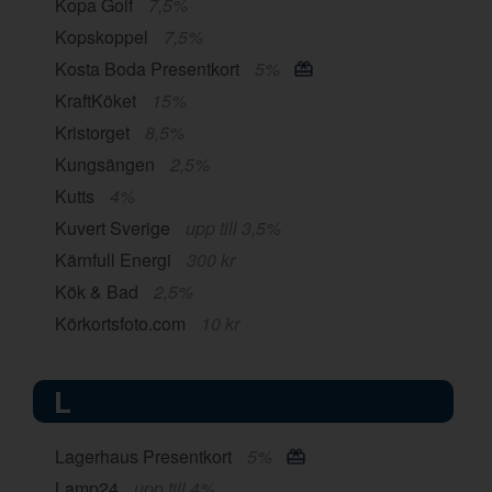
Kopa Golf
7,5%
Kopskoppel
7,5%
Kosta Boda Presentkort
5%
KraftKöket
15%
Kristorget
8,5%
Kungsängen
2,5%
Kutts
4%
Kuvert Sverige
upp till 3,5%
Kärnfull Energi
300 kr
Kök & Bad
2,5%
Körkortsfoto.com
10 kr
L
Lagerhaus Presentkort
5%
Lamp24
upp till 4%