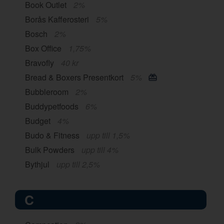
Book Outlet
2%
Borås Kafferosteri
5%
Bosch
2%
Box Office
1,75%
Bravofly
40 kr
Bread & Boxers Presentkort
5%
Bubbleroom
2%
Buddypetfoods
6%
Budget
4%
Budo & Fitness
upp till 1,5%
Bulk Powders
upp till 4%
Bythjul
upp till 2,5%
C