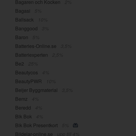
Bagaren och Kocken
2%
Bagasi
5%
Ballsack
10%
Banggood
3%
Baron
5%
Batteries-Online.se
3,5%
Batteriexperten
2,5%
Be2
25%
Beautycos
4%
BeautyPWR
10%
Beijer Byggmaterial
3,5%
Bemz
4%
Beredd
4%
Bik Bok
4%
Bik Bok Presentkort
5%
Bildelar-online.se
upp till 4%