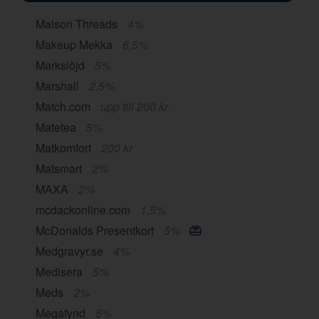
Maison Threads
4%
Makeup Mekka
6,5%
Markslöjd
5%
Marshall
2,5%
Match.com
upp till 200 kr
Matetea
5%
Matkomfort
200 kr
Matsmart
2%
MAXA
2%
mcdackonline.com
1,5%
McDonalds Presentkort
5%
Medgravyr.se
4%
Medisera
5%
Meds
2%
Megafynd
5%