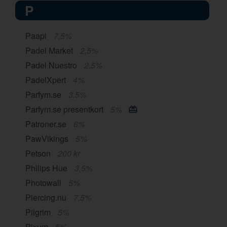
P
Paapi
7,5%
Padel Market
2,5%
Padel Nuestro
2,5%
PadelXpert
4%
Parfym.se
3,5%
Parfym.se presentkort
5%
Patroner.se
6%
PawVikings
5%
Petson
200 kr
Philips Hue
3,5%
Photowall
5%
Piercing.nu
7,5%
Pilgrim
5%
Pixum
5%