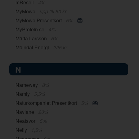
mResell
4%
MyMowo
upp till 50 kr
MyMowo Presentkort
5%
MyProtein.se
4%
Märta Larsson
5%
Mölndal Energi
225 kr
N
Nameway
8%
Namly
5,5%
Naturkompaniet Presentkort
5%
Naviane
20%
Neatsvor
5%
Nelly
1,5%
Nespresso
6%