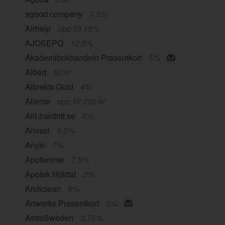
agood company
7,5%
Airhelp
upp till 15%
AJOSEPO
12,5%
Akademibokhandeln Presentkort
5%
Albert
50 kr
Albrekts Guld
4%
Allente
upp till 250 kr
Allt-fraktfritt.se
5%
Amisol
1,5%
Anyki
7%
Apofemme
7,5%
Apotek Hjärtat
2%
Arcticlean
6%
Artworks Presentkort
5%
AstroSweden
3,75%