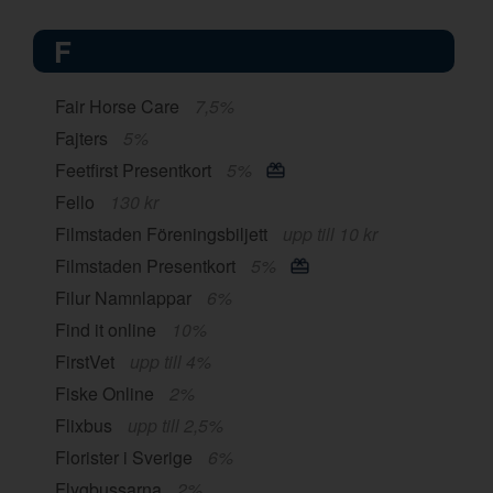
F
Fair Horse Care
7,5%
Fajters
5%
Feetfirst Presentkort
5%
Fello
130 kr
Filmstaden Föreningsbiljett
upp till 10 kr
Filmstaden Presentkort
5%
Filur Namnlappar
6%
Find it online
10%
FirstVet
upp till 4%
Fiske Online
2%
Flixbus
upp till 2,5%
Florister i Sverige
6%
Flygbussarna
2%