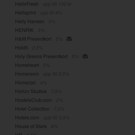
HelloFresh
upp till 100 kr
Helloprint
upp till 6%
Helly Hansen
5%
HENRIK
5%
H&M Presentkort
5%
Holdit
2,5%
Holy Greens Presentkort
5%
Homeheart
5%
Homeroom
upp till 2,5%
Homezan
4%
Horizn Studios
7,5%
HostelsClub.com
2%
Hotel Collection
7,5%
Hotels.com
upp till 3,5%
House of Stars
8%
HP
1,5%