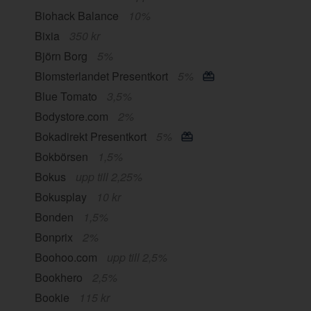
Biohack Balance
10%
Bixia
350 kr
Björn Borg
5%
Blomsterlandet Presentkort
5%
Blue Tomato
3,5%
Bodystore.com
2%
Bokadirekt Presentkort
5%
Bokbörsen
1,5%
Bokus
upp till 2,25%
Bokusplay
10 kr
Bonden
1,5%
Bonprix
2%
Boohoo.com
upp till 2,5%
Bookhero
2,5%
Bookie
115 kr