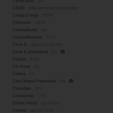
Campcation
2%
CDON
olika beroende på produkter
Cheap Energy
375 kr
Chilimobil
150 kr
Chokladbudet
5%
Chokladklubben
7,5 kr
Circle K
upp till 42 öre/liter
Circle K presentkort
5%
Citybox
3,5%
CK Home
3%
Clarins
4%
Clas Ohlson Presentkort
5%
CleanSea
10%
Cocopanda
1,5%
Coffee Friend
upp till 5%
Comviq
upp till 150 kr