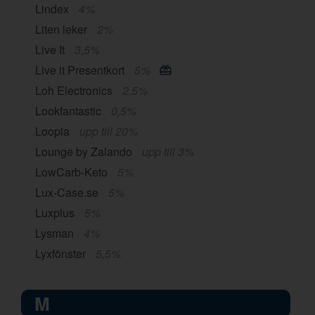
Lindex
4%
Liten leker
2%
Live It
3,5%
Live it Presentkort
5%
Loh Electronics
2,5%
Lookfantastic
0,5%
Loopia
upp till 20%
Lounge by Zalando
upp till 3%
LowCarb-Keto
5%
Lux-Case.se
5%
Luxplus
5%
Lysman
4%
Lyxfönster
5,5%
M