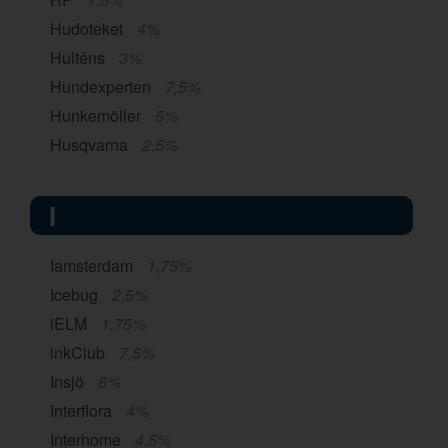
Hudoteket
4%
Hulténs
3%
Hundexperten
7,5%
Hunkemöller
5%
Husqvarna
2,5%
I
Iamsterdam
1,75%
Icebug
2,5%
iELM
1,75%
inkClub
7,5%
Insjö
8%
Interflora
4%
Interhome
4,5%