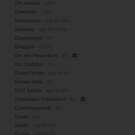
Db Journey
2,5%
Deevotion
7,5%
Dentaworks
upp till 15%
Dentway
upp till 100 kr
Designtorget
4%
Desigual
3,75%
Din sko Presentkort
5%
Din Trädgård
5%
Direct Ferries
upp till 2%
Disney Store
2%
DOZ Apotek
upp till 4%
Dressmann Presentkort
5%
Duschkompaniet
4%
Dustie
5%
Dustin
upp till 5%
Dyson
upp till 2%