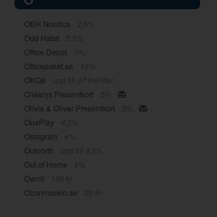
OBH Nordica
2,5%
Odd Habit
5,5%
Office Depot
3%
Officepaket.se
10%
OKQ8
upp till 37 öre/liter
O'learys Presentkort
5%
Olivia & Oliver Presentkort
5%
OnePlay
4,5%
Ostogram
4%
Outnorth
upp till 2,5%
Out of Home
1%
Ownit
150 kr
Ozonmaskin.se
20 kr