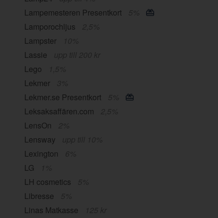
Lampemesteren Presentkort
5%
Lamporochljus
2,5%
Lampster
10%
Lassie
upp till 200 kr
Lego
1,5%
Lekmer
3%
Lekmer.se Presentkort
5%
Leksaksaffären.com
2,5%
LensOn
2%
Lensway
upp till 10%
Lexington
6%
LG
1%
LH cosmetics
5%
Libresse
5%
Linas Matkasse
125 kr