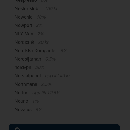
Nestor Mobil
150 kr
Newchic
10%
Newport
3%
NLY Man
2%
Nordicink
20 kr
Nordiska Kompaniet
5%
Nordstjärnan
6,5%
nordvpn
20%
Norstatpanel
upp till 40 kr
Northmans
2,5%
Norton
upp till 12,5%
Notino
1%
Novatus
5%
O