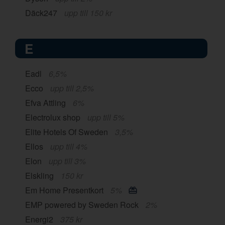
Däck247
upp till 150 kr
E
Eadl
6,5%
Ecco
upp till 2,5%
Efva Attling
6%
Electrolux shop
upp till 5%
Elite Hotels Of Sweden
3,5%
Ellos
upp till 4%
Elon
upp till 3%
Elskling
150 kr
Em Home Presentkort
5%
EMP powered by Sweden Rock
2%
Energi2
375 kr