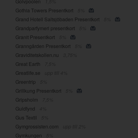
Golvpoolen
1,5%
Gothia Towers Presentkort
5%
Grand Hotell Saltsjöbaden Presentkort
5%
Grandparfymeri presentkort
5%
Granit Presentkort
5%
Granngården Presentkort
5%
Graviditetskollen.nu
3,75%
Great Earth
7,5%
Greatlife.se
upp till 4%
Greentrip
5%
Grillkung Presentkort
5%
Gripsholm
7,5%
Guldfynd
4%
Gus Textil
5%
Gymgrossisten.com
upp till 2%
Gymkungen
5%