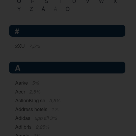
Q
R
S
T
U
V
W
X
Y
Z
Å
Ä
Ö
#
2XU
7,5%
A
Aarke
5%
Acer
2,5%
ActionKing.se
3,5%
Address hotels
1%
Adidas
upp till 3%
Adlibris
2,25%
Agoda
3%