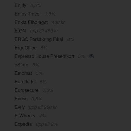
Enjify
3,5%
Enjoy Travel
1,5%
Enkla Elbolaget
400 kr
E.ON
upp till 450 kr
ERGO Försäkring Filial
8%
ErgoOffice
5%
Espresso House Presentkort
5%
eStore
5%
Etnomat
5%
Euroflorist
5%
Eurosecure
7,5%
Evess
3,5%
Evify
upp till 250 kr
E-Wheels
4%
Expedia
upp till 2%