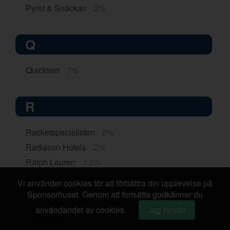
Pyret & Snäckan
2%
Q
Quicktest
7%
R
Racketspecialisten
2%
Radisson Hotels
2%
Ralph Lauren
1,5%
Rapunzel of Sweden
2,5%
Vi använder cookies för att förbättra din upplevelse på
Ratsit
upp till 30 kr
Sponsorhuset. Genom att fortsätta godkänner du
Readly
60 kr
användandet av cookies.
Jag förstår
REDMAGIC
2%