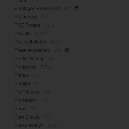
Plantagen Presentkort
5%
P Lindberg
3%
PME Protect
7,5%
PN Jakt
3,75%
Postkodlotteriet
40 kr
Presentkortsshop
5%
Prettylittlething
5%
Prettypegs
7,5%
Primus
5%
Prydligt
5%
PrylPelle.se
5%
Prylstaden
4%
Puma
2%
Pure Electric
5%
Pusselavenyn
3,75%