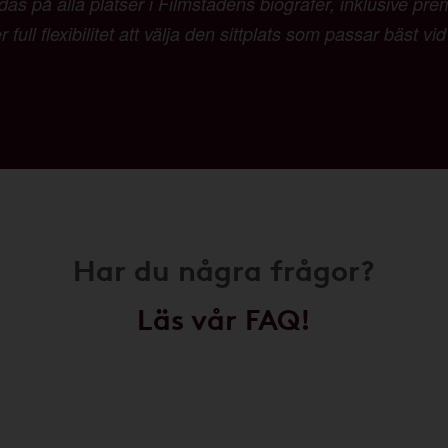
as på alla platser i Filmstadens biografer, inklusive pr
 full flexibilitet att välja den sittplats som passar bäst vi
Har du några frågor?
Läs vår FAQ!