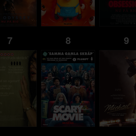
7
8
9