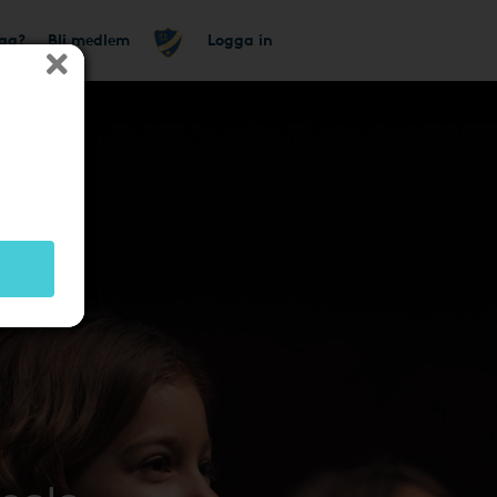
tag?
Bli medlem
Logga in