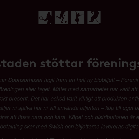
staden stöttar förenings
Sponsorhuset tagit fram en helt ny biobiljett – Förenings
 föreningen eller laget. Målet med samarbetet har varit at
t present. Det har också varit viktigt att produkten är fl
ljer ni själva hur ni vill använda biljetten – köp till eget b
 att tipsa nära och kära. Köpet och distributionen är en
etalning sker med Swish och biljetterna levereras digit