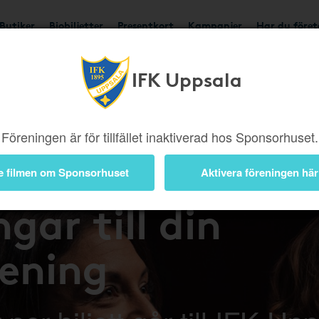
Butiker
Biobiljetter
Presentkort
Kampanjer
Har du före
IFK Uppsala
Föreningen är för tillfället inaktiverad hos Sponsorhuset.
på bio – tjäna
e filmen om Sponsorhuset
Aktivera föreningen här
gar till din
rening