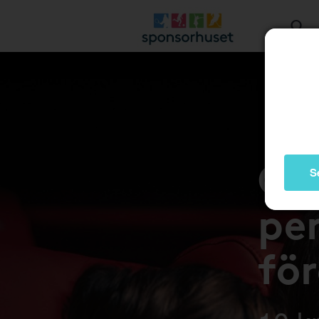
Gå 
S
pen
fö