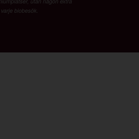
emiumplatser, utan någon extra
d varje biobesök.