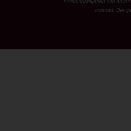
Föreningsbiljetten kan använd
kostnad. Det ger