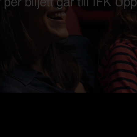
 per biljett går till IFK Up