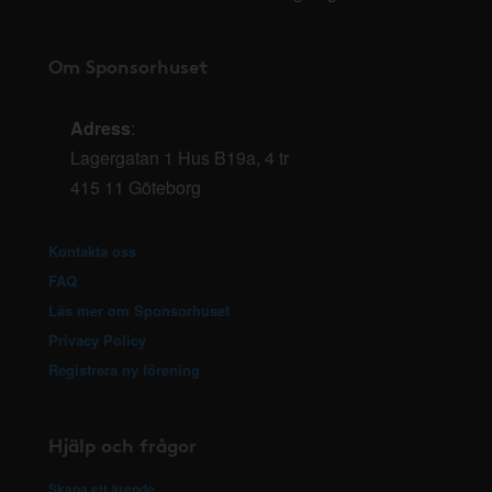
Om Sponsorhuset
Adress
:
Lagergatan 1 Hus B19a, 4 tr
415 11 Göteborg
Kontakta oss
FAQ
Läs mer om Sponsorhuset
Privacy Policy
Registrera ny förening
Hjälp och frågor
Skapa ett ärende