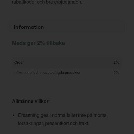
rabattkoder och bra erbjudanden.
Information
Meds ger 2% tillbaka
Order
2%
Läkemedel och receptbelagda produkter
0%
Allmänna villkor
:
Ersättning ges i normalfallet inte på moms,
försäkringar, presentkort och frakt.