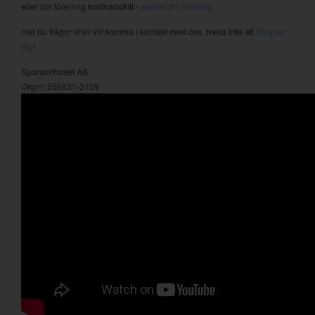
eller din förening kostnadsfritt -
anmäl din förening
Har du frågor eller vill komma i kontakt med oss, tveka inte att
höra av
dig
!
Sponsorhuset AB
Orgnr: 556831-3109