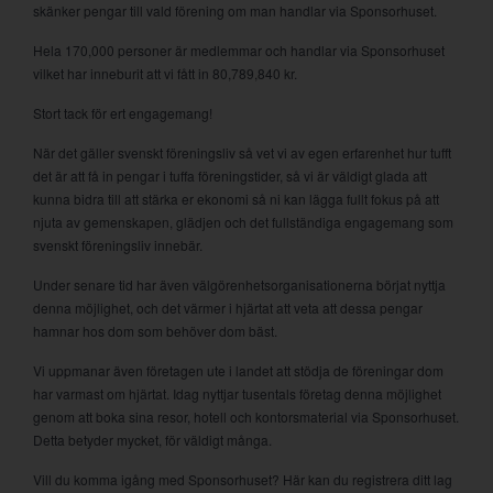
skänker pengar till vald förening om man handlar via Sponsorhuset.
Hela 170,000 personer är medlemmar och handlar via Sponsorhuset
vilket har inneburit att vi fått in 80,789,840 kr.
Stort tack för ert engagemang!
När det gäller svenskt föreningsliv så vet vi av egen erfarenhet hur tufft
det är att få in pengar i tuffa föreningstider, så vi är väldigt glada att
kunna bidra till att stärka er ekonomi så ni kan lägga fullt fokus på att
njuta av gemenskapen, glädjen och det fullständiga engagemang som
svenskt föreningsliv innebär.
Under senare tid har även välgörenhetsorganisationerna börjat nyttja
denna möjlighet, och det värmer i hjärtat att veta att dessa pengar
hamnar hos dom som behöver dom bäst.
Vi uppmanar även företagen ute i landet att stödja de föreningar dom
har varmast om hjärtat. Idag nyttjar tusentals företag denna möjlighet
genom att boka sina resor, hotell och kontorsmaterial via Sponsorhuset.
Detta betyder mycket, för väldigt många.
Vill du komma igång med Sponsorhuset? Här kan du registrera ditt lag