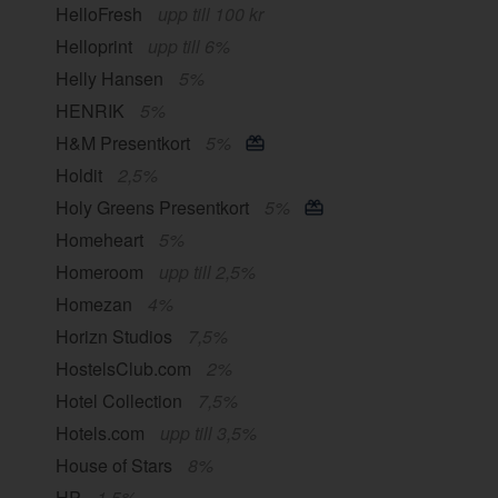
HelloFresh
upp till 100 kr
Helloprint
upp till 6%
Helly Hansen
5%
HENRIK
5%
H&M Presentkort
5%
Holdit
2,5%
Holy Greens Presentkort
5%
Homeheart
5%
Homeroom
upp till 2,5%
Homezan
4%
Horizn Studios
7,5%
HostelsClub.com
2%
Hotel Collection
7,5%
Hotels.com
upp till 3,5%
House of Stars
8%
HP
1,5%