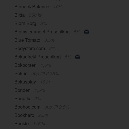
Biohack Balance
10%
Bixia
350 kr
Björn Borg
5%
Blomsterlandet Presentkort
5%
Blue Tomato
3,5%
Bodystore.com
2%
Bokadirekt Presentkort
5%
Bokbörsen
1,5%
Bokus
upp till 2,25%
Bokusplay
10 kr
Bonden
1,5%
Bonprix
2%
Boohoo.com
upp till 2,5%
Bookhero
2,5%
Bookie
115 kr