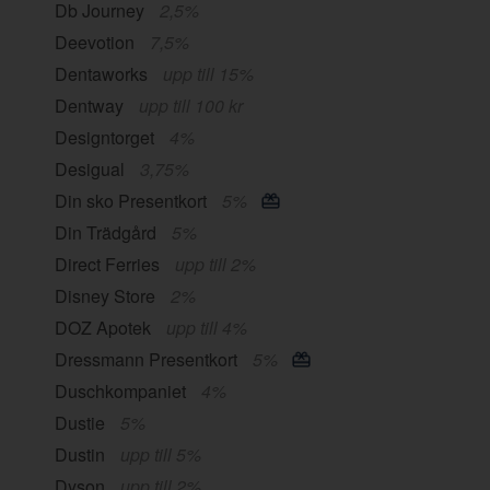
Db Journey
2,5%
Deevotion
7,5%
Dentaworks
upp till 15%
Dentway
upp till 100 kr
Designtorget
4%
Desigual
3,75%
Din sko Presentkort
5%
Din Trädgård
5%
Direct Ferries
upp till 2%
Disney Store
2%
DOZ Apotek
upp till 4%
Dressmann Presentkort
5%
Duschkompaniet
4%
Dustie
5%
Dustin
upp till 5%
Dyson
upp till 2%