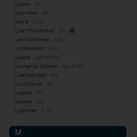
Lindex
4%
Liten leker
2%
Live It
3,5%
Live it Presentkort
5%
Loh Electronics
2,5%
Lookfantastic
0,5%
Loopia
upp till 20%
Lounge by Zalando
upp till 3%
LowCarb-Keto
5%
Lux-Case.se
5%
Luxplus
5%
Lysman
4%
Lyxfönster
5,5%
M