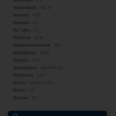
Nestor Mobil
150 kr
Newchic
10%
Newport
3%
NLY Man
2%
Nordicink
20 kr
Nordiska Kompaniet
5%
Nordstjärnan
6,5%
nordvpn
20%
Norstatpanel
upp till 40 kr
Northmans
2,5%
Norton
upp till 12,5%
Notino
1%
Novatus
5%
O