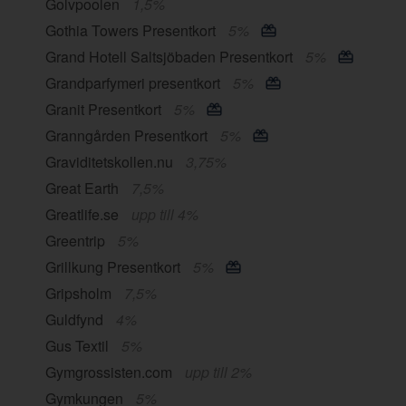
Golvpoolen
1,5%
Gothia Towers Presentkort
5%
Grand Hotell Saltsjöbaden Presentkort
5%
Grandparfymeri presentkort
5%
Granit Presentkort
5%
Granngården Presentkort
5%
Graviditetskollen.nu
3,75%
Great Earth
7,5%
Greatlife.se
upp till 4%
Greentrip
5%
Grillkung Presentkort
5%
Gripsholm
7,5%
Guldfynd
4%
Gus Textil
5%
Gymgrossisten.com
upp till 2%
Gymkungen
5%