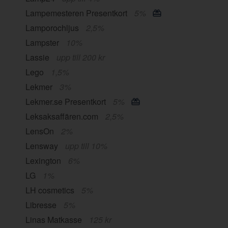
Lampemesteren Presentkort
5%
Lamporochljus
2,5%
Lampster
10%
Lassie
upp till 200 kr
Lego
1,5%
Lekmer
3%
Lekmer.se Presentkort
5%
Leksaksaffären.com
2,5%
LensOn
2%
Lensway
upp till 10%
Lexington
6%
LG
1%
LH cosmetics
5%
Libresse
5%
Linas Matkasse
125 kr