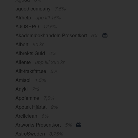
agood company
7,5%
Airhelp
upp till 15%
AJOSEPO
12,5%
Akademibokhandeln Presentkort
5%
Albert
50 kr
Albrekts Guld
4%
Allente
upp till 250 kr
Allt-fraktfritt.se
5%
Amisol
1,5%
Anyki
7%
Apofemme
7,5%
Apotek Hjärtat
2%
Arcticlean
6%
Artworks Presentkort
5%
AstroSweden
3,75%