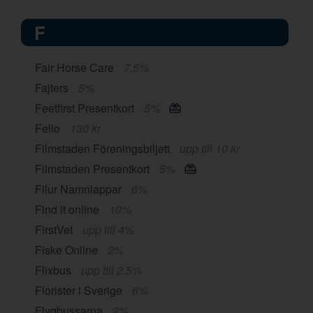
F
Fair Horse Care
7,5%
Fajters
5%
Feetfirst Presentkort
5%
Fello
130 kr
Filmstaden Föreningsbiljett
upp till 10 kr
Filmstaden Presentkort
5%
Filur Namnlappar
6%
Find it online
10%
FirstVet
upp till 4%
Fiske Online
2%
Flixbus
upp till 2,5%
Florister i Sverige
6%
Flygbussarna
2%