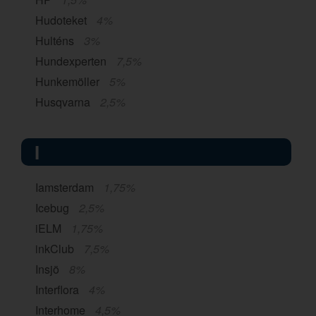
Hudoteket
4%
Hulténs
3%
Hundexperten
7,5%
Hunkemöller
5%
Husqvarna
2,5%
I
Iamsterdam
1,75%
Icebug
2,5%
iELM
1,75%
inkClub
7,5%
Insjö
8%
Interflora
4%
Interhome
4,5%