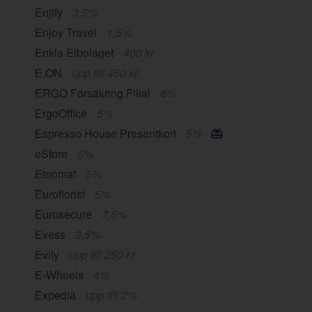
Enjify
3,5%
Enjoy Travel
1,5%
Enkla Elbolaget
400 kr
E.ON
upp till 450 kr
ERGO Försäkring Filial
8%
ErgoOffice
5%
Espresso House Presentkort
5%
eStore
5%
Etnomat
5%
Euroflorist
5%
Eurosecure
7,5%
Evess
3,5%
Evify
upp till 250 kr
E-Wheels
4%
Expedia
upp till 2%