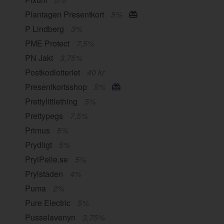
Plantagen Presentkort
5%
P Lindberg
3%
PME Protect
7,5%
PN Jakt
3,75%
Postkodlotteriet
40 kr
Presentkortsshop
5%
Prettylittlething
5%
Prettypegs
7,5%
Primus
5%
Prydligt
5%
PrylPelle.se
5%
Prylstaden
4%
Puma
2%
Pure Electric
5%
Pusselavenyn
3,75%