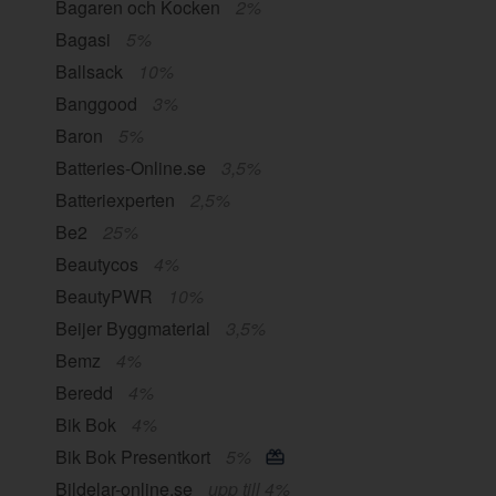
Bagaren och Kocken
2%
Bagasi
5%
Ballsack
10%
Banggood
3%
Baron
5%
Batteries-Online.se
3,5%
Batteriexperten
2,5%
Be2
25%
Beautycos
4%
BeautyPWR
10%
Beijer Byggmaterial
3,5%
Bemz
4%
Beredd
4%
Bik Bok
4%
Bik Bok Presentkort
5%
Bildelar-online.se
upp till 4%