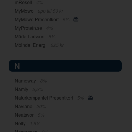
mResell
4%
MyMowo
upp till 50 kr
MyMowo Presentkort
5%
MyProtein.se
4%
Märta Larsson
5%
Mölndal Energi
225 kr
N
Nameway
8%
Namly
5,5%
Naturkompaniet Presentkort
5%
Naviane
20%
Neatsvor
5%
Nelly
1,5%
Nespresso
6%