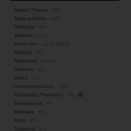
Maison Threads
4%
Makeup Mekka
6,5%
Markslöjd
5%
Marshall
2,5%
Match.com
upp till 200 kr
Matetea
5%
Matkomfort
200 kr
Matsmart
2%
MAXA
2%
mcdackonline.com
1,5%
McDonalds Presentkort
5%
Medgravyr.se
4%
Medisera
5%
Meds
2%
Megafynd
5%