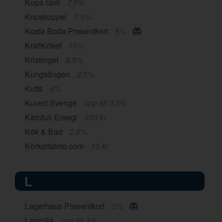
Kopa Golf
7,5%
Kopskoppel
7,5%
Kosta Boda Presentkort
5%
KraftKöket
15%
Kristorget
8,5%
Kungsängen
2,5%
Kutts
4%
Kuvert Sverige
upp till 3,5%
Kärnfull Energi
300 kr
Kök & Bad
2,5%
Körkortsfoto.com
10 kr
L
Lagerhaus Presentkort
5%
Lamp24
upp till 4%