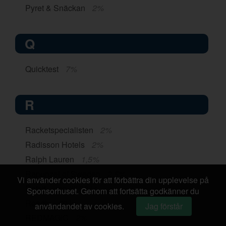
Pyret & Snäckan
2%
Q
Quicktest
7%
R
Racketspecialisten
2%
Radisson Hotels
2%
Ralph Lauren
1,5%
Rapunzel of Sweden
2,5%
Vi använder cookies för att förbättra din upplevelse på
Ratsit
upp till 30 kr
Sponsorhuset. Genom att fortsätta godkänner du
Readly
60 kr
användandet av cookies.
Jag förstår
REDMAGIC
2%