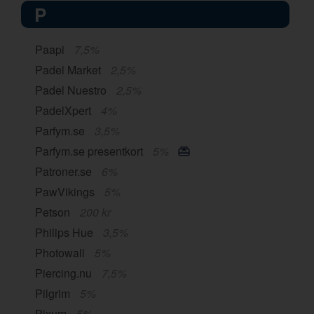
P
Paapi
7,5%
Padel Market
2,5%
Padel Nuestro
2,5%
PadelXpert
4%
Parfym.se
3,5%
Parfym.se presentkort
5%
Patroner.se
6%
PawVikings
5%
Petson
200 kr
Philips Hue
3,5%
Photowall
5%
Piercing.nu
7,5%
Pilgrim
5%
Pixum
5%