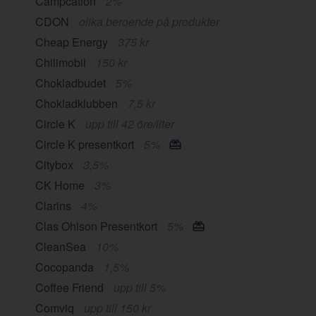
Campcation
2%
CDON
olika beroende på produkter
Cheap Energy
375 kr
Chilimobil
150 kr
Chokladbudet
5%
Chokladklubben
7,5 kr
Circle K
upp till 42 öre/liter
Circle K presentkort
5%
Citybox
3,5%
CK Home
3%
Clarins
4%
Clas Ohlson Presentkort
5%
CleanSea
10%
Cocopanda
1,5%
Coffee Friend
upp till 5%
Comviq
upp till 150 kr