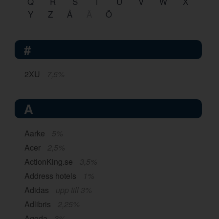
Q
R
S
T
U
V
W
X
Y
Z
Å
Ä
Ö
#
2XU
7,5%
A
Aarke
5%
Acer
2,5%
ActionKing.se
3,5%
Address hotels
1%
Adidas
upp till 3%
Adlibris
2,25%
Agoda
3%