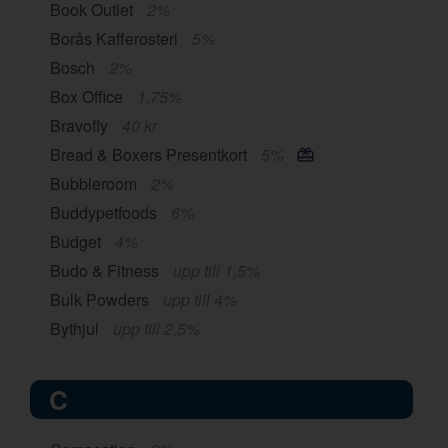
Book Outlet
2%
Borås Kafferosteri
5%
Bosch
2%
Box Office
1,75%
Bravofly
40 kr
Bread & Boxers Presentkort
5%
Bubbleroom
2%
Buddypetfoods
6%
Budget
4%
Budo & Fitness
upp till 1,5%
Bulk Powders
upp till 4%
Bythjul
upp till 2,5%
C