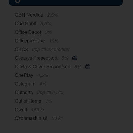
OBH Nordica
2,5%
Odd Habit
5,5%
Office Depot
3%
Officepaket.se
10%
OKQ8
upp till 37 öre/liter
O'learys Presentkort
5%
Olivia & Oliver Presentkort
5%
OnePlay
4,5%
Ostogram
4%
Outnorth
upp till 2,5%
Out of Home
1%
Ownit
150 kr
Ozonmaskin.se
20 kr