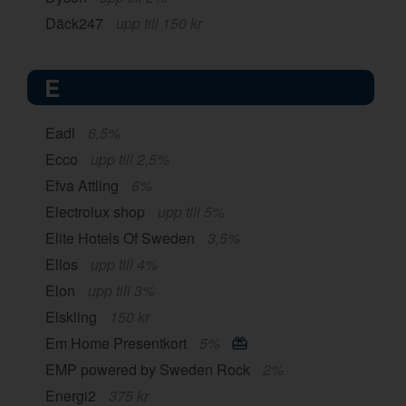
Däck247
upp till 150 kr
E
Eadl
6,5%
Ecco
upp till 2,5%
Efva Attling
6%
Electrolux shop
upp till 5%
Elite Hotels Of Sweden
3,5%
Ellos
upp till 4%
Elon
upp till 3%
Elskling
150 kr
Em Home Presentkort
5%
EMP powered by Sweden Rock
2%
Energi2
375 kr