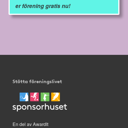
er förening gratis nu!
Stötta föreningslivet
En del av AwardIt