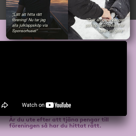
"Lätt att hitta rätt
förening! Nu tar jag
"Gott att tjäna pengar
alla julklappsköp via
på köp man redan har
Sponsorhuset"
tänkt att göra"
Är du ute efter att
tjäna pengar till
föreningen
så har du hittat rätt.