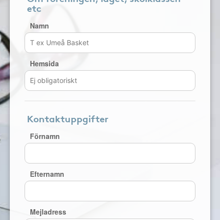
etc
Namn
Hemsida
Kontaktuppgifter
Förnamn
Efternamn
Mejladress