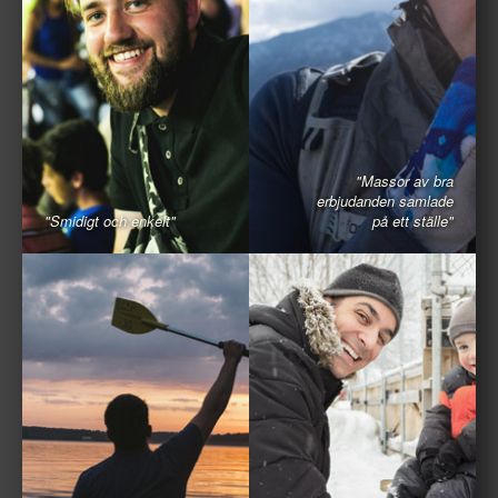
"Massor av bra
erbjudanden samlade
"Smidigt och enkelt"
på ett ställe"