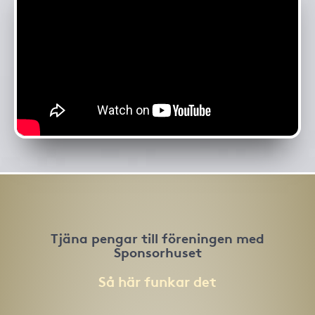
Tjäna pengar till föreningen med
Sponsorhuset
Så här funkar det