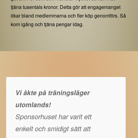
tjäna tusentals kronor. Detta gör att engagemanget
ökar bland medlemmarna och fler köp genomförs. Så
kom igång och tjäna pengar idag.
Vi åkte på träningsläger
utomlands!
Sponsorhuset har varit ett
enkelt och smidigt sätt att