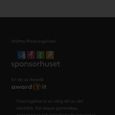
här
.
Stötta föreningslivet
En del av AwardIt
Föreningslivet är en viktig del av vårt
samhälle. Det skapar gemenskap,
engagemang och möjligheter för människor