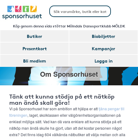
Köp genom denna sida stöttar Mölndals Danssportklubb MÖLDK
Butiker
Biobiljetter
Presentkort
Kampanjer
Bli medlem
Logga in
Om Sponsorhuset
Tänk att kunna stödja på ett nätköp
man ändå skall göra!
Vi på Sponsorhuset har som ambition att hjälpa er att
tjäna pengar till
föreningen
, laget, skolklassen eller välgörenhetsorganisationen på
enklast möjliga sätt. Vad kan då vara enklare att kunna stödja på ett
nätköp man ändå skulle ha gjort, utan att det kostar personen något
extra? Det finns idag 604 välkända nätbutiker att välja mellan och alla