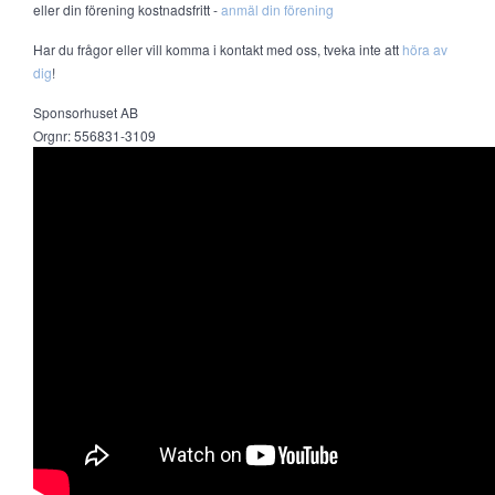
eller din förening kostnadsfritt -
anmäl din förening
Har du frågor eller vill komma i kontakt med oss, tveka inte att
höra av
dig
!
Sponsorhuset AB
Orgnr: 556831-3109