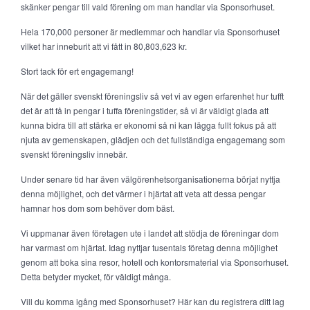
skänker pengar till vald förening om man handlar via Sponsorhuset.
Hela 170,000 personer är medlemmar och handlar via Sponsorhuset
vilket har inneburit att vi fått in 80,803,623 kr.
Stort tack för ert engagemang!
När det gäller svenskt föreningsliv så vet vi av egen erfarenhet hur tufft
det är att få in pengar i tuffa föreningstider, så vi är väldigt glada att
kunna bidra till att stärka er ekonomi så ni kan lägga fullt fokus på att
njuta av gemenskapen, glädjen och det fullständiga engagemang som
svenskt föreningsliv innebär.
Under senare tid har även välgörenhetsorganisationerna börjat nyttja
denna möjlighet, och det värmer i hjärtat att veta att dessa pengar
hamnar hos dom som behöver dom bäst.
Vi uppmanar även företagen ute i landet att stödja de föreningar dom
har varmast om hjärtat. Idag nyttjar tusentals företag denna möjlighet
genom att boka sina resor, hotell och kontorsmaterial via Sponsorhuset.
Detta betyder mycket, för väldigt många.
Vill du komma igång med Sponsorhuset? Här kan du registrera ditt lag