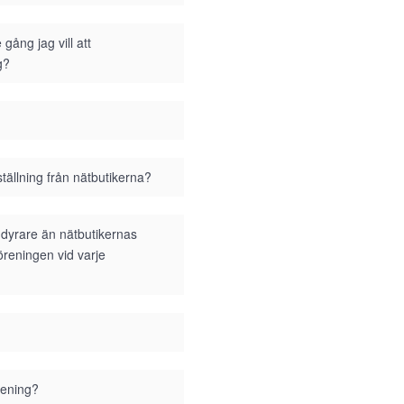
gång jag vill att
g?
tällning från nätbutikerna?
i dyrare än nätbutikernas
föreningen vid varje
rening?