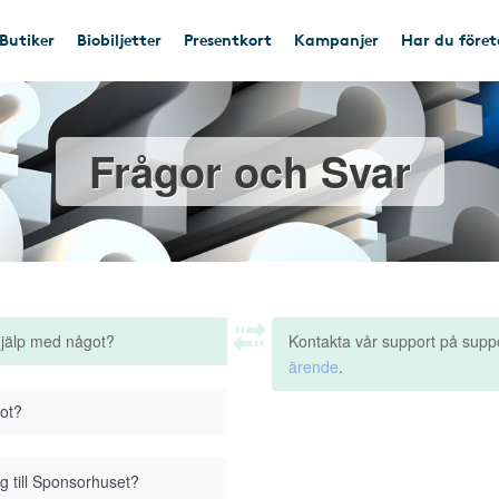
Butiker
Biobiljetter
Presentkort
Kampanjer
Har du före
Frågor och Svar
hjälp med något?
Kontakta vår support på supp
ärende
.
got?
g till Sponsorhuset?