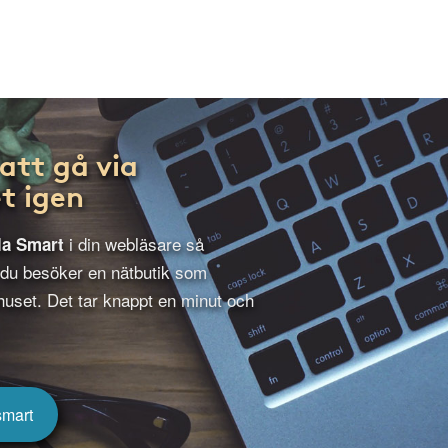
att gå via
t igen
i din webläsare så
la Smart
 du besöker en nätbutik som
uset. Det tar knappt en minut och
smart