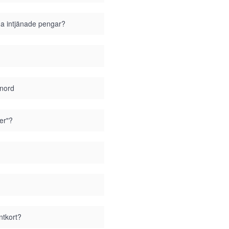
ina intjänade pengar?
enord
er"?
ntkort?