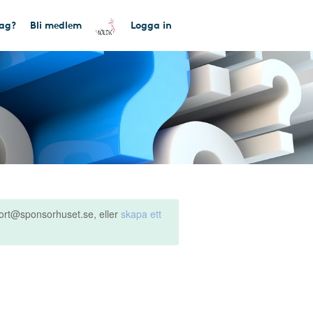
tag?
Bli medlem
Logga in
ort@sponsorhuset.se, eller
skapa ett