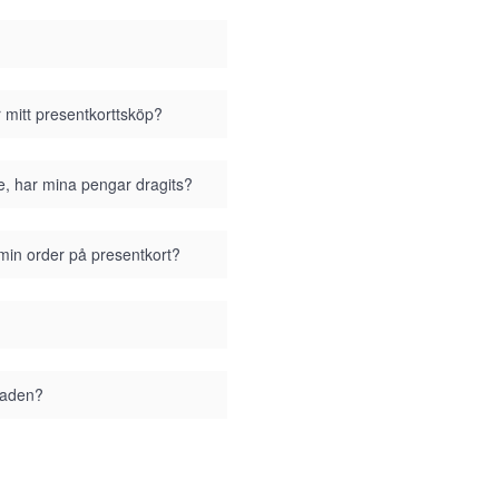
r mitt presentkorttsköp?
se, har mina pengar dragits?
 min order på presentkort?
staden?