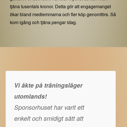
tjäna tusentals kronor. Detta gör att engagemanget
ökar bland medlemmarna och fler köp genomförs. Så
kom igång och tjäna pengar idag.
Vi åkte på träningsläger
utomlands!
Sponsorhuset har varit ett
enkelt och smidigt sätt att