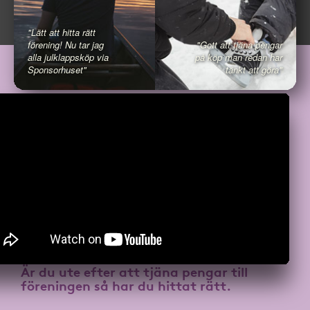
"Lätt att hitta rätt
förening! Nu tar jag
"Gott att tjäna pengar
alla julklappsköp via
på köp man redan har
Sponsorhuset"
tänkt att göra"
Är du ute efter att
tjäna pengar till
föreningen
så har du hittat rätt.