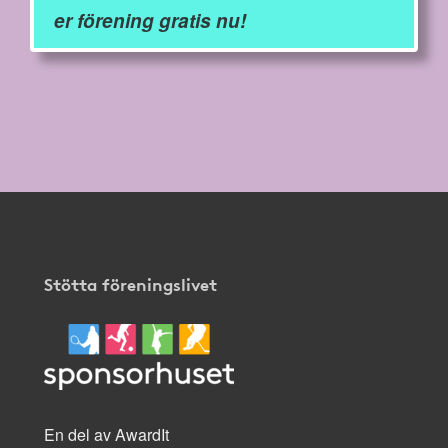
er förening gratis nu!
Stötta föreningslivet
En del av AwardIt