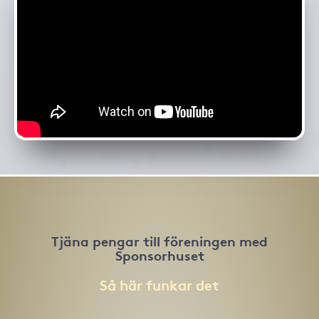
Tjäna pengar till föreningen med
Sponsorhuset
Så här funkar det