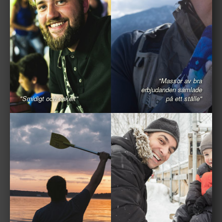
"Massor av bra
erbjudanden samlade
"Smidigt och enkelt"
på ett ställe"