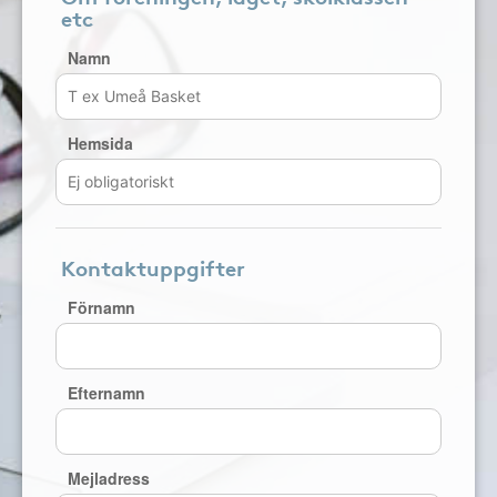
etc
Namn
Hemsida
Kontaktuppgifter
Förnamn
Efternamn
Mejladress