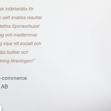
sk intäktskälla för
n sett snabba resultat
adsföra Sponsorhuset
retag och medlemmar.
g visar ett socialt och
ja butiker och
tning föreningen!"
E-commerce
 AB