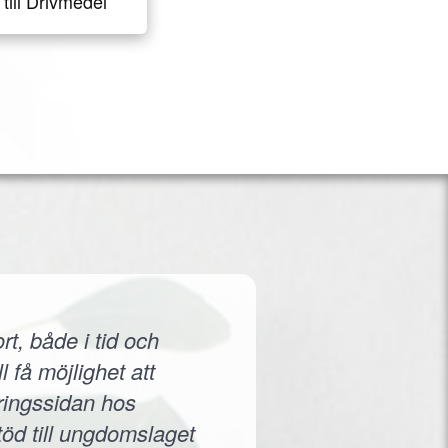
till Drivmedel
rt, både i tid och
 få möjlighet att
eringssidan hos
töd till ungdomslaget