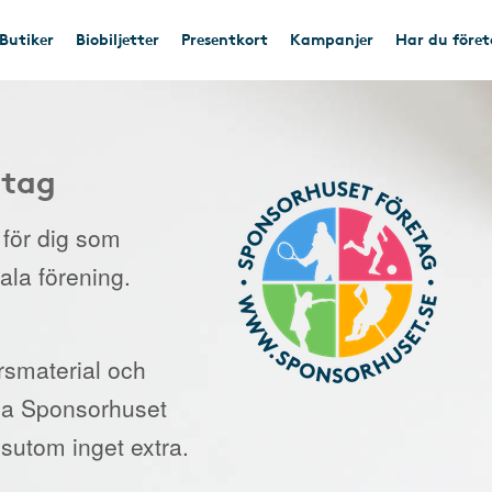
Butiker
Biobiljetter
Presentkort
Kampanjer
Har du före
etag
e för dig som
kala förening.
orsmaterial och
 via Sponsorhuset
sutom inget extra.