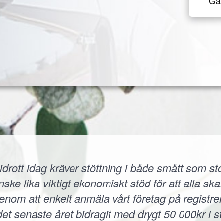
Gå 
idrott idag kräver stöttning i både smått som sto
 lika viktigt ekonomiskt stöd för att alla skall
 Genom att enkelt anmäla vårt företag på registr
et senaste året bidragit med drygt 50 000kr i s