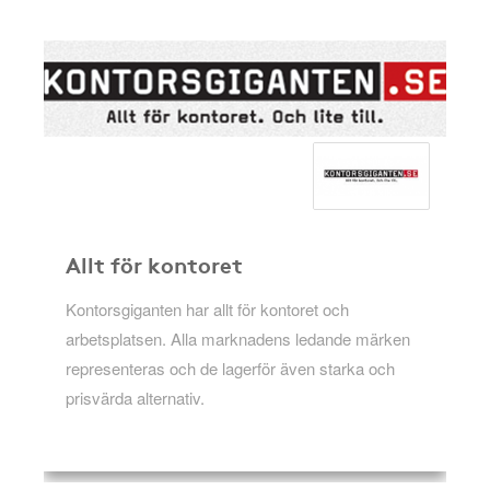
Allt för kontoret
Kontorsgiganten har allt för kontoret och
arbetsplatsen. Alla marknadens ledande märken
representeras och de lagerför även starka och
prisvärda alternativ.