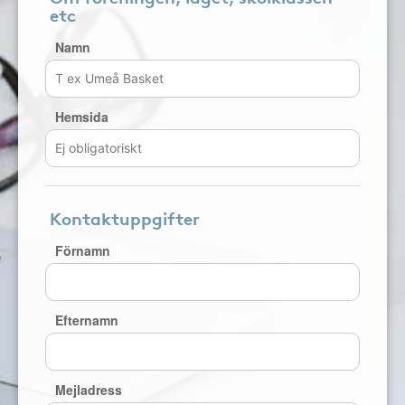
etc
Namn
Hemsida
Kontaktuppgifter
Förnamn
Efternamn
Mejladress