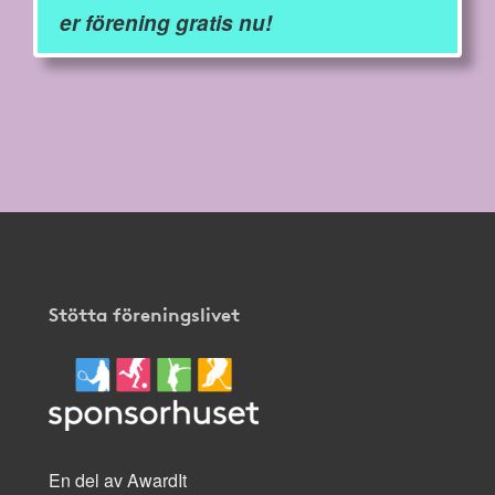
er förening gratis nu!
Stötta föreningslivet
En del av AwardIt