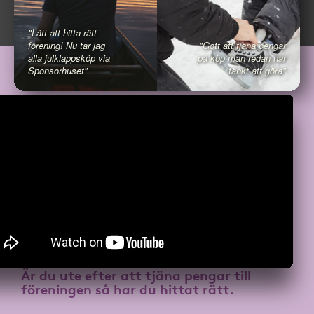
"Lätt att hitta rätt
förening! Nu tar jag
"Gott att tjäna pengar
alla julklappsköp via
på köp man redan har
Sponsorhuset"
tänkt att göra"
Är du ute efter att
tjäna pengar till
föreningen
så har du hittat rätt.