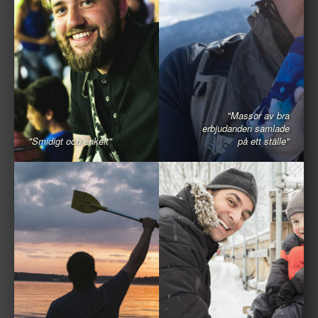
"Massor av bra
erbjudanden samlade
"Smidigt och enkelt"
på ett ställe"