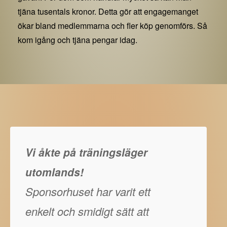
tjäna tusentals kronor. Detta gör att engagemanget
ökar bland medlemmarna och fler köp genomförs. Så
kom igång och tjäna pengar idag.
Vi åkte på träningsläger
utomlands!
Sponsorhuset har varit ett
enkelt och smidigt sätt att