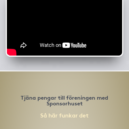
Tjäna pengar till föreningen med
Sponsorhuset
Så här funkar det