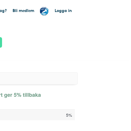
tag?
Bli medlem
Logga in
t ger 5% tillbaka
5%