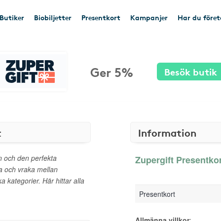
Butiker
Biobiljetter
Presentkort
Kampanjer
Har du före
Ger 5%
Besök butik
t
Information
len och den perfekta
Zupergift Presentkor
a och vraka mellan
kategorier. Här hittar alla
Presentkort
Allmänna villkor
: