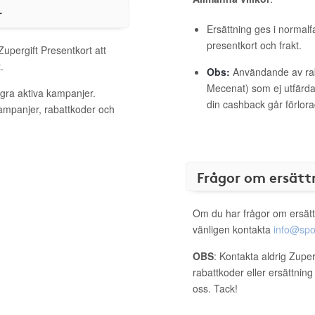
r
Ersättning ges i normalf
presentkort och frakt.
Zupergift Presentkort att
.
Obs:
Användande av raba
Mecenat) som ej utfärdat
ågra aktiva kampanjer.
din cashback går förlora
kampanjer, rabattkoder och
Frågor om ersätt
Om du har frågor om ersätt
vänligen kontakta
info@spo
OBS
: Kontakta aldrig Zuper
rabattkoder eller ersättnin
oss. Tack!