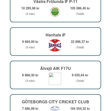
Västra Frölunda IF P-11
10 295,98 kr
105 086,40 kr
(3 mån)
(Totalt)
Hanhals IF
9 684,00 kr
22 896,37 kr
(3 mån)
(Totalt)
Älvsjö AIK F17U
8 868,30 kr
9 035,64 kr
(3 mån)
(Totalt)
GÖTEBORGS CITY CRICKET CLUB
7 686,99 kr
164 554,32 kr