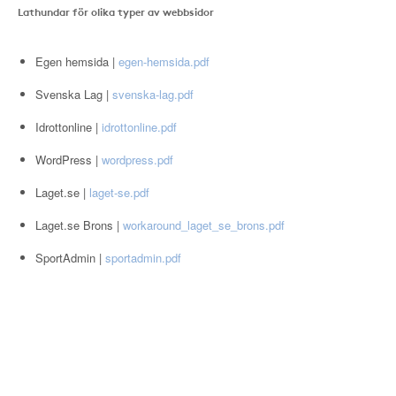
Lathundar för olika typer av webbsidor
Egen hemsida |
egen-hemsida.pdf
Svenska Lag |
svenska-lag.pdf
Idrottonline |
idrottonline.pdf
WordPress |
wordpress.pdf
Laget.se |
laget-se.pdf
Laget.se Brons |
workaround_laget_se_brons.pdf
SportAdmin |
sportadmin.pdf