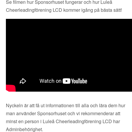
Se filmen hur Sponsorhuset fungerar och hur Luleå
Cheerleadingförening LCD kommer igång på bästa sätt!
Nyckeln är att få ut informationen till alla och lära dem hur
man använder Sponsorhuset och vi rekommenderar att
minst en person i Luleå Cheerleadingförening LCD har
Adminbehörighet.