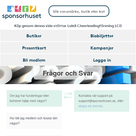
Köp genom denna sida stöttar Luleå Cheerleadingförening LCD
Butiker
Biobiljetter
Presentkort
Kampanjer
Bli medlem
Logga in
Frågor och Svar
Om jag har funderingar eller
Kontakta vår support på
behöver hjälp med något?
support@sponsorhuset.se, eller
skapa ett ärende
.
Hur blir jag medlem och kostar det
något?