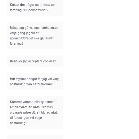
Kostar det något att anmäla sin
förening till Sponsorhuset?
Måste jag gå via sponsorhuset.se
varje gång jag vill att
sponsorbidraget ska gå till min
förening?
Behöver jag acceptera cookies?
Hur mycket pengar får jag vid varje
beställning från nätbutikerna?
Kommer varorna eller tjänsterna
att bli dyrare än nätbutikernas
ordinarie priser då ett bidrag utgår
till föreningen vid varje
beställning?