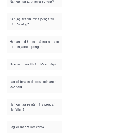
När kan jag ta ut mina pengar?
Kan jag skänka mina pengar till
min förening?
Hur lång tid har jag på mig att ta ut
mina intjänade pengar?
Saknar du ersättning för ett köp?
Jag vill byta mailadress och ändra
lösenord
Hur kan jag se när mina pengar
"förfaller"?
Jag vill radera mitt konto