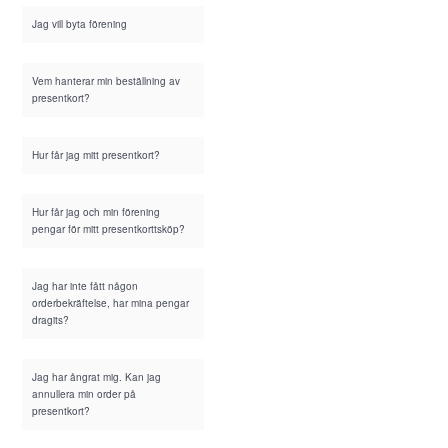
Jag vill byta förening
Vem hanterar min beställning av
presentkort?
Hur får jag mitt presentkort?
Hur får jag och min förening
pengar för mitt presentkorttsköp?
Jag har inte fått någon
orderbekräftelse, har mina pengar
dragits?
Jag har ångrat mig. Kan jag
annullera min order på
presentkort?