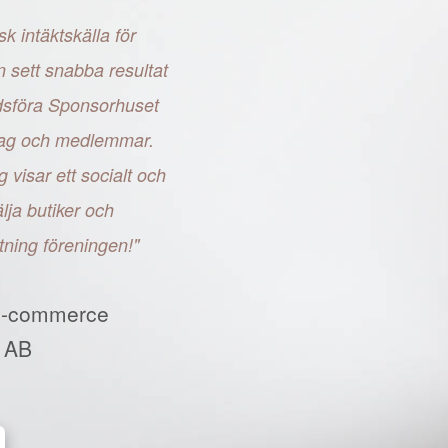
sk intäktskälla för
n sett snabba resultat
adsföra Sponsorhuset
retag och medlemmar.
g visar ett socialt och
ja butiker och
tning föreningen!"
E-commerce
 AB