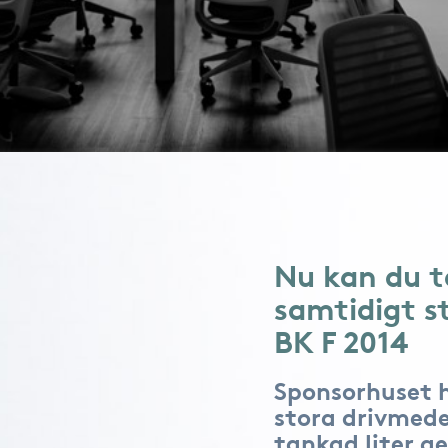
Nu kan du t
samtidigt s
BK F 2014
Sponsorhuset 
stora drivmede
tankad liter ge