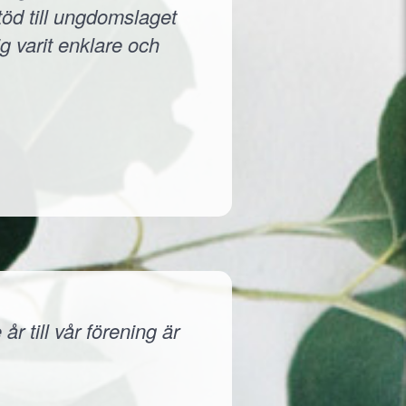
töd till ungdomslaget
g varit enklare och
r till vår förening är