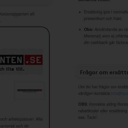
Ersättning ges i normalf
 Kontorsgiganten att
presentkort och frakt.
.
Obs:
Användande av raba
Mecenat) som ej utfärdat
din cashback går förlora
Frågor om ersätt
Om du har frågor om ersätt
vänligen kontakta
info@spo
OBS
: Kontakta aldrig Kont
rabattkoder eller ersättnin
oss. Tack!
 och arbetsplatsen. Alla
enteras och de