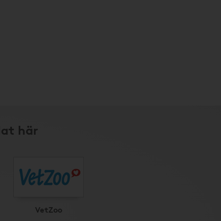
lat här
VetZoo