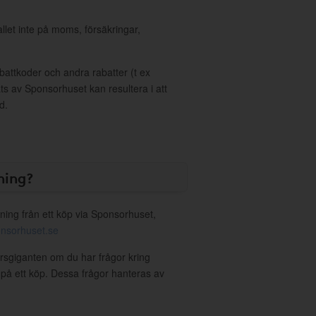
allet inte på moms, försäkringar,
ttkoder och andra rabatter (t ex
s av Sponsorhuset kan resultera i att
d.
ning?
ning från ett köp via Sponsorhuset,
nsorhuset.se
orsgiganten om du har frågor kring
g på ett köp. Dessa frågor hanteras av