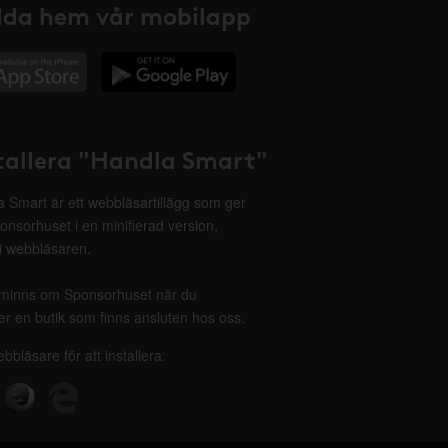
da hem vår mobilapp
tallera "Handla Smart"
 Smart är ett webbläsartillägg som ger
onsorhuset i en minifierad version,
 i webbläsaren.
minns om Sponsorhuset när du
r en butik som finns ansluten hos oss.
ebbläsare för att installera: