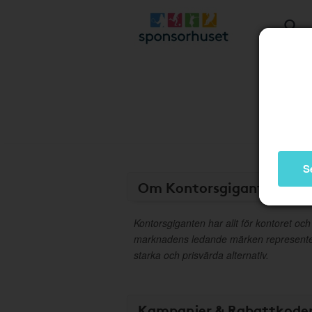
S
Om Kontorsgiganten
Kontorsgiganten har allt för kontoret och
marknadens ledande märken representer
starka och prisvärda alternativ.
Kampanjer & Rabattkode