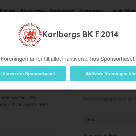
Butiker
Biobiljetter
Presentkort
Kampanjer
Har du före
Karlbergs BK F 2014
Ger 2,5%
Besök buti
Föreningen är för tillfället inaktiverad hos Sponsorhuset.
e filmen om Sponsorhuset
Aktivera föreningen här
Information
 arbetsplatsen. Alla
Kontorsgiganten ger
as och de lagerför även
Order
r
Allmänna villkor
: