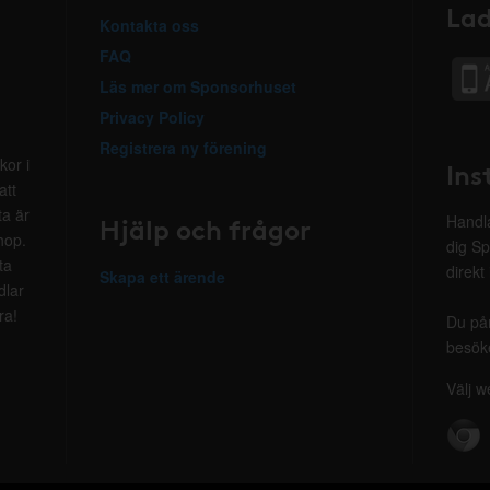
Lad
Kontakta oss
FAQ
Läs mer om Sponsorhuset
Privacy Policy
Registrera ny förening
kor i
Ins
att
ta är
Hjälp och frågor
Handla
hop.
dig Sp
ta
direkt
Skapa ett ärende
dlar
ra!
Du på
besöke
Välj w