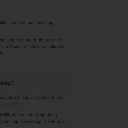
allet inte på moms, försäkringar,
ttkoder och andra rabatter (t ex
s av Sponsorhuset kan resultera i att
d.
ning?
ning från ett köp via Sponsorhuset,
nsorhuset.se
k Hjärtat om du har frågor kring
g på ett köp. Dessa frågor hanteras av