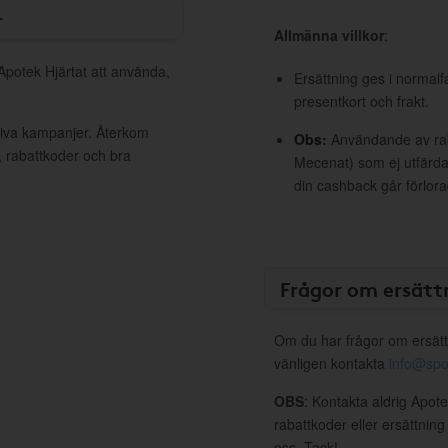
r
Allmänna villkor
:
 Apotek Hjärtat att använda,
Ersättning ges i normalf
presentkort och frakt.
ktiva kampanjer. Återkom
Obs:
Användande av raba
, rabattkoder och bra
Mecenat) som ej utfärdat
din cashback går förlora
Frågor om ersätt
Om du har frågor om ersätt
vänligen kontakta
info@spo
OBS
: Kontakta aldrig Apote
rabattkoder eller ersättnin
oss. Tack!