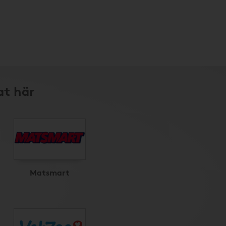
at här
Matsmart