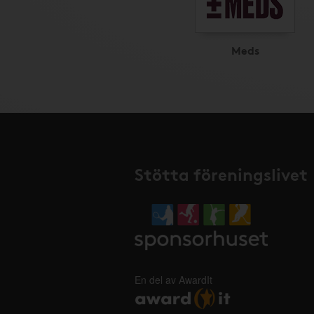
Meds
Stötta föreningslivet
En del av AwardIt