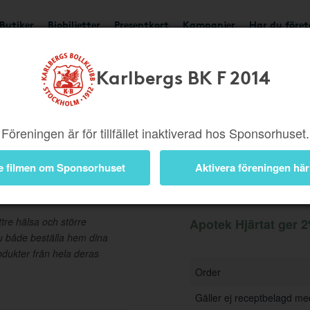
Butiker
Biobiljetter
Presentkort
Kampanjer
Har du före
Karlbergs BK F 2014
Ger 2%
Besök butik
Föreningen är för tillfället inaktiverad hos Sponsorhuset.
e filmen om Sponsorhuset
Aktivera föreningen här
Information
ttre hälsa och större
Apotek Hjärtat ger 2
u både beställa hem dina
dukter från hela deras
Order
Gäller ej receptbelagd me