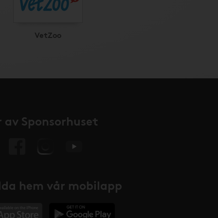
VetZoo
 av Sponsorhuset
da hem vår mobilapp