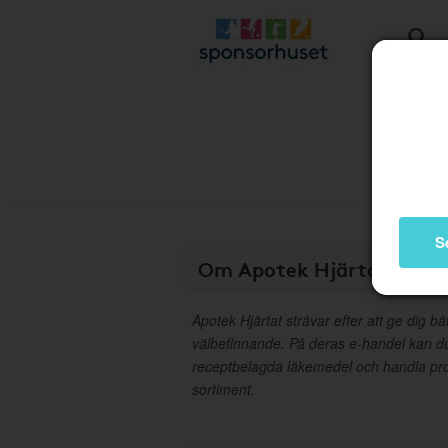
S
Om Apotek Hjärtat
Apotek Hjärtat strävar efter att ge dig bä
välbefinnande. På deras e-handel kan d
receptbelagda läkemedel och handla pro
sortiment.