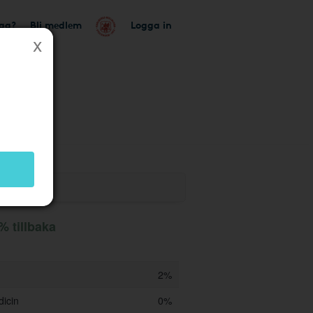
tag?
Bli medlem
Logga in
% tillbaka
2%
dicin
0%