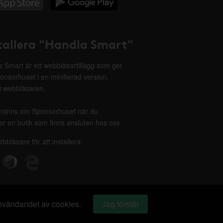
tallera "Handla Smart"
 Smart är ett webbläsartillägg som ger
onsorhuset i en minifierad version,
 i webbläsaren.
minns om Sponsorhuset när du
r en butik som finns ansluten hos oss.
ebbläsare för att installera:
 användandet av cookies.
Jag förstår