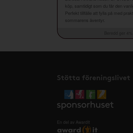
köp, samtidigt som du får den vanlig
Perfekt tillfälle att fylla på med pr
sommarens äventyr.
Beredd ger 4% 
Stötta föreningslivet
En del av AwardIt