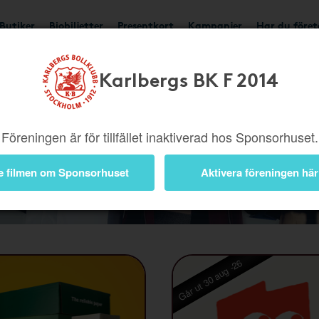
Butiker
Biobiljetter
Presentkort
Kampanjer
Har du före
Karlbergs BK F 2014
Föreningen är för tillfället inaktiverad hos Sponsorhuset.
Kampanjer
e filmen om Sponsorhuset
Aktivera föreningen här
Går ut 30 aug -26