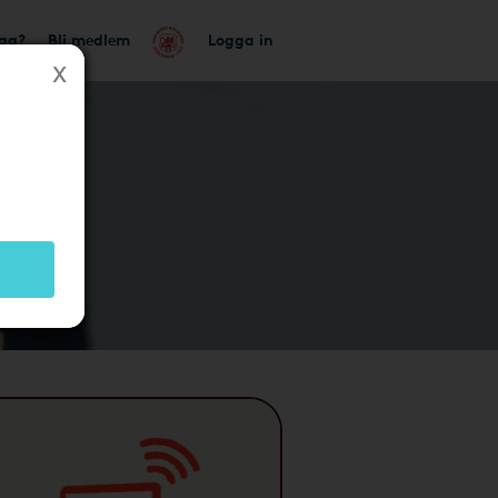
tag?
Bli medlem
Logga in