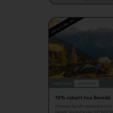
Går ut 31 dec -26
RABATTKOD
SPONSOR26
10% rabatt hos Beredd
Förbered dig inför utehalvåret med
Beredd. Använd koden SPONSOR26 