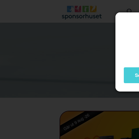
S
Går ut 9 aug -26