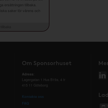
a ersättningen tillbaka.
aktiska saker för vårens och
tillbaka
Om Sponsorhuset
Mer
Adress
:
Lagergatan 1 Hus B19a, 4 tr
415 11 Göteborg
Lad
Kontakta oss
FAQ