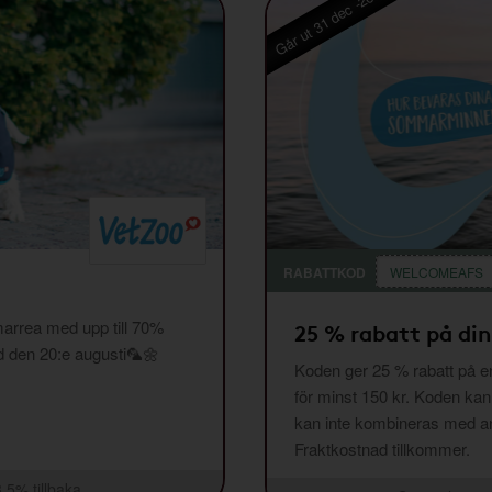
Går ut 31 dec -26
RABATTKOD
WELCOMEAFS
arrea med upp till 70%
25 % rabatt på din
ed den 20:e augusti🦜🌼
Koden ger 25 % rabatt på en
för minst 150 kr. Koden ka
kan inte kombineras med and
Fraktkostnad tillkommer.
3,5% tillbaka