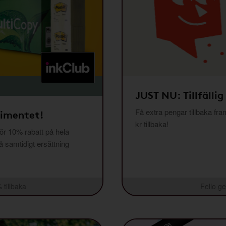
JUST NU: Tillfällig
Få extra pengar tillbaka fra
timentet!
kr tillbaka!
r 10% rabatt på hela
få samtidigt ersättning
 tillbaka
Fello ge