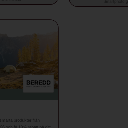
Smartphoto ge
 smarta produkter från
och få 10% rabatt på ditt