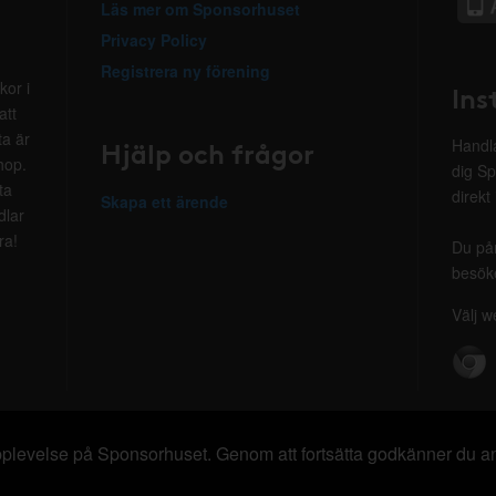
Läs mer om Sponsorhuset
Privacy Policy
Registrera ny förening
kor i
Ins
att
ta är
Hjälp och frågor
Handla
hop.
dig Sp
ta
direkt
Skapa ett ärende
dlar
ra!
Du på
besöke
Välj w
 upplevelse på Sponsorhuset. Genom att fortsätta godkänner du