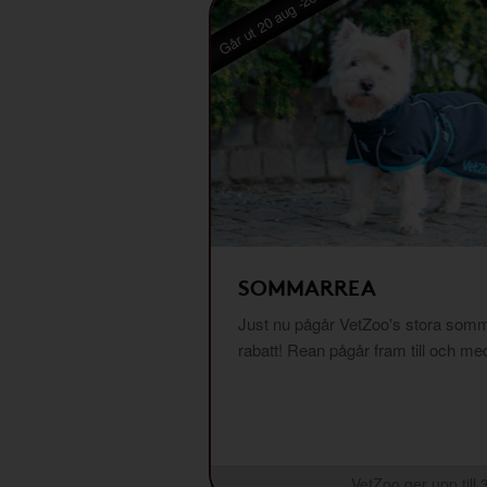
Går ut 20 aug -26
SOMMARREA
Just nu pågår VetZoo's stora somm
rabatt! Rean pågår fram till och m
VetZoo ger upp till 