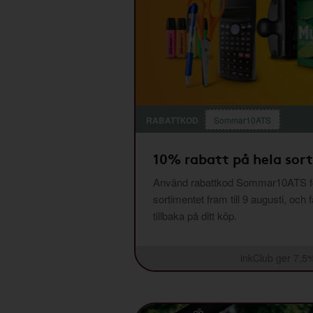
RABATTKOD
Sommar10ATS
10% rabatt på hela sor
Använd rabattkod Sommar10ATS fö
sortimentet fram till 9 augusti, och 
tillbaka på ditt köp.
inkClub ger 7,5%