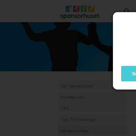
S
Om Sponsorhuset
Kontakta oss
FAQ
Tips Till Föreningen
Allmänna villkor