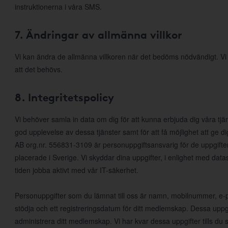
instruktionerna i våra SMS.
7. Ändringar av allmänna villkor
Vi kan ändra de allmänna villkoren när det bedöms nödvändigt. V
att det behövs.
8. Integritetspolicy
Vi behöver samla in data om dig för att kunna erbjuda dig våra tjä
god upplevelse av dessa tjänster samt för att få möjlighet att ge
AB org.nr. 556831-3109 är personuppgiftsansvarig för de uppgifte
placerade i Sverige. Vi skyddar dina uppgifter, i enlighet med da
tiden jobba aktivt med vår IT-säkerhet.
Personuppgifter som du lämnat till oss är namn, mobilnummer, e-po
stödja och ett registreringsdatum för ditt medlemskap. Dessa uppgi
administrera ditt medlemskap. Vi har kvar dessa uppgifter tills d