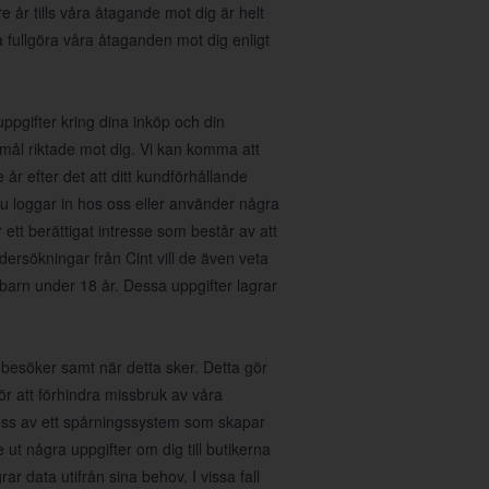
e år tills våra åtagande mot dig är helt
a fullgöra våra åtaganden mot dig enligt
gifter kring dina inköp och din
mål riktade mot dig. Vi kan komma att
år efter det att ditt kundförhållande
u loggar in hos oss eller använder några
 ett berättigat intresse som består av att
dersökningar från Cint vill de även veta
barn under 18 år. Dessa uppgifter lagrar
 besöker samt när detta sker. Detta gör
för att förhindra missbruk av våra
 oss av ett spårningssystem som skapar
ut några uppgifter om dig till butikerna
ar data utifrån sina behov. I vissa fall