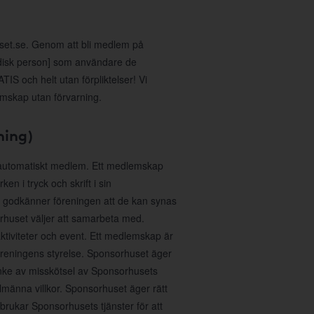
uset.se. Genom att bli medlem på
idisk person] som användare de
IS och helt utan förpliktelser! Vi
emskap utan förvarning.
ning)
 automatiskt medlem. Ett medlemskap
n i tryck och skrift i sin
 godkänner föreningen att de kan synas
huset väljer att samarbeta med.
aktiviteter och event. Ett medlemskap är
föreningens styrelse. Sponsorhuset äger
anke av misskötsel av Sponsorhusets
lmänna villkor. Sponsorhuset äger rätt
sbrukar Sponsorhusets tjänster för att