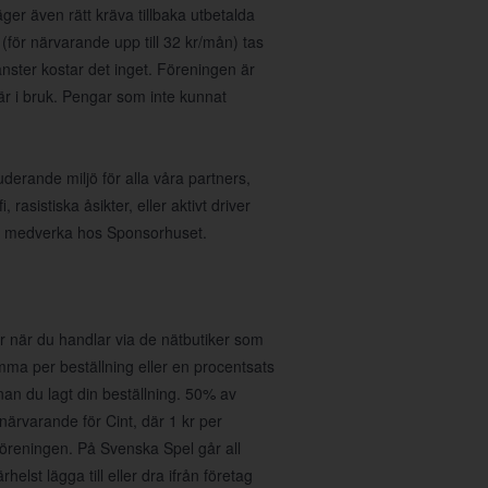
ger även rätt kräva tillbaka utbetalda
(för närvarande upp till 32 kr/mån) tas
nster kostar det inget. Föreningen är
 är i bruk. Pengar som inte kunnat
uderande miljö för alla våra partners,
asistiska åsikter, eller aktivt driver
 att medverka hos Sponsorhuset.
 när du handlar via de nätbutiker som
umma per beställning eller en procentsats
nan du lagt din beställning. 50% av
r närvarande för Cint, där 1 kr per
föreningen. På Svenska Spel går all
helst lägga till eller dra ifrån företag