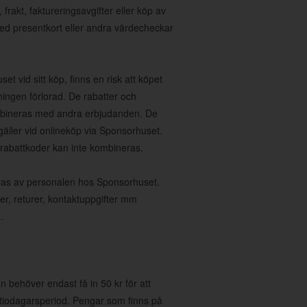
rakt, faktureringsavgifter eller köp av
med presentkort eller andra värdecheckar
et vid sitt köp, finns en risk att köpet
ningen förlorad. De rabatter och
ombineras med andra erbjudanden. De
gäller vid onlineköp via Sponsorhuset.
 rabattkoder kan inte kombineras.
teras av personalen hos Sponsorhuset.
ser, returer, kontaktuppgifter mm
.
 behöver endast få in 50 kr för att
 tiodagarsperiod. Pengar som finns på