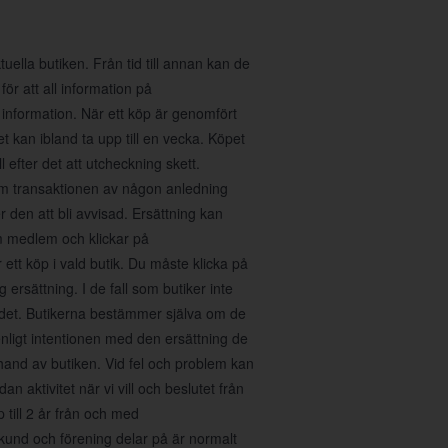
ella butiken. Från tid till annan kan de
för att all information på
 information. När ett köp är genomfört
 kan ibland ta upp till en vecka. Köpet
 efter det att utcheckning skett.
 Om transaktionen av någon anledning
den att bli avvisad. Ersättning kan
m medlem och klickar på
tt köp i vald butik. Du måste klicka på
 ersättning. I de fall som butiker inte
ra det. Butikerna bestämmer själva om de
enligt intentionen med den ersättning de
erhand av butiken. Vid fel och problem kan
n aktivitet när vi vill och beslutet från
p till 2 år från och med
kund och förening delar på är normalt