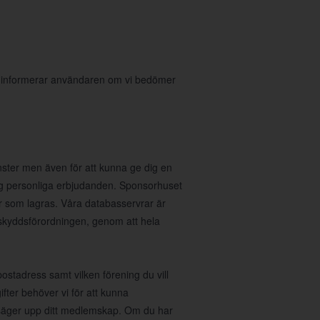
i informerar användaren om vi bedömer
nster men även för att kunna ge dig en
 dig personliga erbjudanden. Sponsorhuset
r som lagras. Våra databasservrar är
taskyddsförordningen, genom att hela
stadress samt vilken förening du vill
fter behöver vi för att kunna
u säger upp ditt medlemskap. Om du har