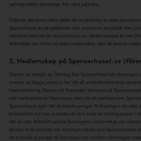
sammanställer kampanjer från våra partners.
Följande allmänna villkor gäller för användning av www.sponsorh
Sponsorhuset.se så godkänner och accepterar du [fysisk eller jur
allmänna villkoren för Sponsorhuset.se. Medlemskapet är helt GRAT
förbehåller oss rätten att neka medlemskap eller att avsluta medl
2. Medlemskap på Sponsorhuset.se (Före
Genom att anmäla sin förening hos Sponsorhuset blir föreningen
innebär att bägge parterna har rätt att använda varandras varumärke
marknadsföring. Genom att föreningen aktiveras på Sponsorhuset
och marknadsföras tillsammans med alla de partners som Sponsor
Sponsorhuset äger rätt att skänka pengar till föreningen via olika 
kostnadsfritt och kan avslutas när som helst av behörig person i 
rätt att utan förbehåll avsluta föreningens medlemskap om misst
tjänster finns och/eller om föreningen bryter mot Sponsorhusets al
att ej betala ut pengar till föreningen om medlem i föreningen mis