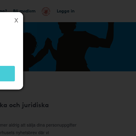
tag?
Bli medlem
Logga in
ka och juridiska
r aldrig att sälja dina personuppgifter
sorhusets nyhetsbrev där vi