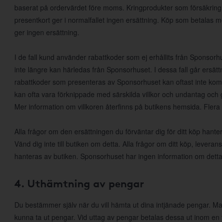
baserat på ordervärdet före moms. Kringprodukter som försäkring, f
presentkort ger i normalfallet ingen ersättning. Köp som betalas 
ger ingen ersättning.
I de fall kund använder rabattkoder som ej erhållits från Sponsorhus
inte längre kan härledas från Sponsorhuset. I dessa fall går ersätt
rabattkoder som presenteras av Sponsorhuset kan oftast inte k
kan ofta vara förknippade med särskilda villkor och undantag och 
Mer information om villkoren återfinns på butikens hemsida. Flera
Alla frågor om den ersättningen du förväntar dig för ditt köp han
Vänd dig inte till butiken om detta. Alla frågor om ditt köp, leveran
hanteras av butiken. Sponsorhuset har ingen information om detta
4. Uthämtning av pengar
Du bestämmer själv när du vill hämta ut dina intjänade pengar. Man
kunna ta ut pengar. Vid uttag av pengar betalas dessa ut inom en