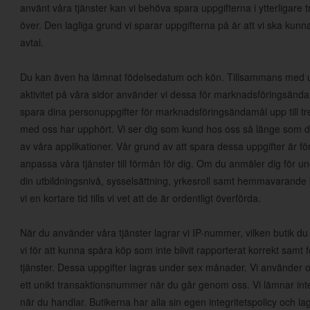
använt våra tjänster kan vi behöva spara uppgifterna i ytterligare tr
över. Den lagliga grund vi sparar uppgifterna på är att vi ska kunn
avtal.
Du kan även ha lämnat födelsedatum och kön. Tillsammans med upp
aktivitet på våra sidor använder vi dessa för marknadsföringsända
spara dina personuppgifter för marknadsföringsändamål upp till tre 
med oss har upphört. Vi ser dig som kund hos oss så länge som d
av våra applikationer. Vår grund av att spara dessa uppgifter är för
anpassa våra tjänster till förmån för dig. Om du anmäler dig för un
din utbildningsnivå, sysselsättning, yrkesroll samt hemmavarande 
vi en kortare tid tills vi vet att de är ordentligt överförda.
När du använder våra tjänster lagrar vi IP-nummer, vilken butik du
vi för att kunna spåra köp som inte blivit rapporterat korrekt samt 
tjänster. Dessa uppgifter lagras under sex månader. Vi använder
ett unikt transaktionsnummer när du går genom oss. Vi lämnar inte 
när du handlar. Butikerna har alla sin egen integritetspolicy och lagr