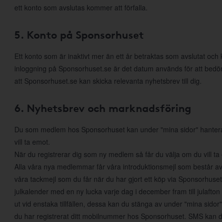
ett konto som avslutas kommer att förfalla.
5. Konto på Sponsorhuset
Ett konto som är inaktivt mer än ett år betraktas som avslutat och
inloggning på Sponsorhuset.se är det datum används för att bed
att Sponsorhuset.se kan skicka relevanta nyhetsbrev till dig.
6. Nyhetsbrev och marknadsföring
Du som medlem hos Sponsorhuset kan under "mina sidor" hantera di
vill ta emot.
När du registrerar dig som ny medlem så får du välja om du vill t
Alla våra nya medlemmar får våra introduktionsmejl som består a
våra tackmejl som du får när du har gjort ett köp via Sponsorhuset. 
julkalender med en ny lucka varje dag i december fram till julafton
ut vid enstaka tillfällen, dessa kan du stänga av under "mina sido
du har registrerat ditt mobilnummer hos Sponsorhuset. SMS kan du