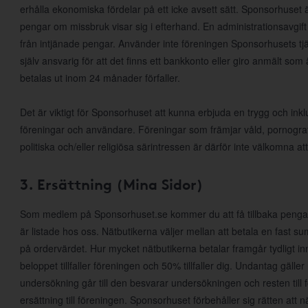
erhålla ekonomiska fördelar på ett icke avsett sätt. Sponsorhuset ä
pengar om missbruk visar sig i efterhand. En administrationsavgift 
från intjänade pengar. Använder inte föreningen Sponsorhusets tjä
själv ansvarig för att det finns ett bankkonto eller giro anmält som
betalas ut inom 24 månader förfaller.
Det är viktigt för Sponsorhuset att kunna erbjuda en trygg och inkl
föreningar och användare. Föreningar som främjar våld, pornografi, r
politiska och/eller religiösa särintressen är därför inte välkomna
3. Ersättning (Mina Sidor)
Som medlem på Sponsorhuset.se kommer du att få tillbaka pengar
är listade hos oss. Nätbutikerna väljer mellan att betala en fast s
på ordervärdet. Hur mycket nätbutikerna betalar framgår tydligt in
beloppet tillfaller föreningen och 50% tillfaller dig. Undantag gälle
undersökning går till den besvarar undersökningen och resten till 
ersättning till föreningen. Sponsorhuset förbehåller sig rätten att när