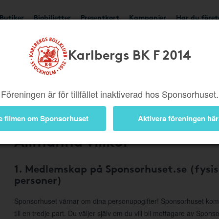
Butiker
Biobiljetter
Presentkort
Kampanjer
Har du före
Karlbergs BK F 2014
Om Sponsorhuset
Föreningen är för tillfället inaktiverad hos Sponsorhuset.
e filmen om Sponsorhuset
Aktivera föreningen här
Allmänna villkor
1. Medlemskap på Sponsorhuset.se (fysis
personer)
Sponsorhuset värnar om dina personuppgifter! Sponsorhuset komme
till en tredje part. Du väljer själv om du vill bli mottagare av Spon