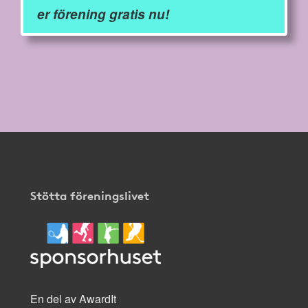
er förening gratis nu!
Stötta föreningslivet
En del av AwardIt