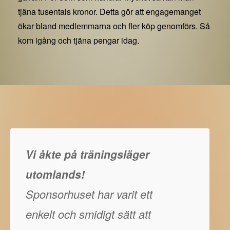
tjäna tusentals kronor. Detta gör att engagemanget
ökar bland medlemmarna och fler köp genomförs. Så
kom igång och tjäna pengar idag.
Vi åkte på träningsläger
utomlands!
Sponsorhuset har varit ett
enkelt och smidigt sätt att