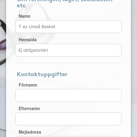
etc
Namn
Hemsida
Kontaktuppgifter
Förnamn
Efternamn
Mejladress