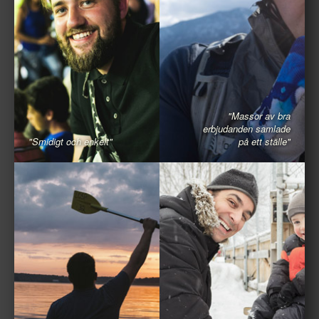
"Massor av bra
erbjudanden samlade
"Smidigt och enkelt"
på ett ställe"