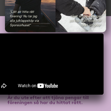
"Lätt att hitta rätt
förening! Nu tar jag
"Gott att tjäna pengar
alla julklappsköp via
på köp man redan har
Sponsorhuset"
tänkt att göra"
Är du ute efter att
tjäna pengar till
föreningen
så har du hittat rätt.