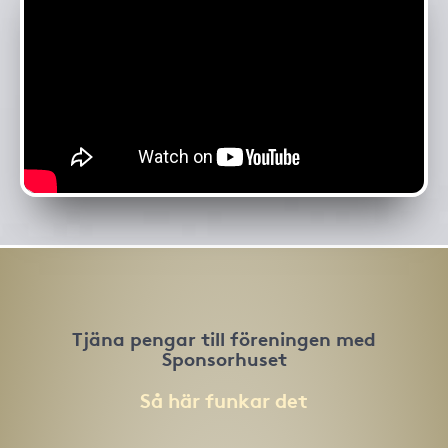
Tjäna pengar till föreningen med
Sponsorhuset
Så här funkar det