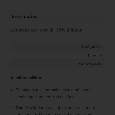
Information
Lensway ger upp till 10% tillbaka
Glasögon 10%
Linser 5%
Solglasögon 4%
Allmänna villkor
:
Ersättning ges i normalfallet inte på moms,
försäkringar, presentkort och frakt.
Obs:
Användande av rabattkoder och andra
rabatter (t ex Mecenat) som ej utfärdats av