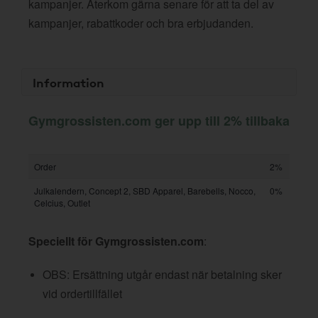
kampanjer. Återkom gärna senare för att ta del av
kampanjer, rabattkoder och bra erbjudanden.
Information
Gymgrossisten.com ger upp till 2% tillbaka
Order
2%
Julkalendern, Concept 2, SBD Apparel, Barebells, Nocco,
0%
Celcius, Outlet
Speciellt för Gymgrossisten.com
:
OBS: Ersättning utgår endast när betalning sker
vid ordertillfället