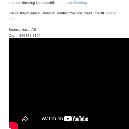
eller din förening kostnadsfritt -
anmäl din förening
Har du frågor eller vill komma i kontakt med oss, tveka inte att
höra av
dig
!
Sponsorhuset AB
Orgnr: 556831-3109