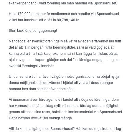
skänker pengar till vald förening om man handlar via Sponsorhuset.
Hela 170,000 personer är medlemmar och handlar via Sponsorhuset
vilket har inneburit att vi fått in 80,798,140 kr.
Stort tack för ert engagemang!
När det gäller svenskt föreningsliv så vet vi av egen erfarenhet hur tufft
det är att få in pengar i tuffa föreningstider, så vi är väldigt glada att
kunna bidra till att stärka er ekonomi så ni kan lägga fullt fokus på att
njuta av gemenskapen, glädjen och det fullständiga engagemang som
svenskt föreningsliv innebär.
Under senare tid har även välgörenhetsorganisationerna börjat nyttja
denna möjlighet, och det värmer i hjärtat att veta att dessa pengar
hamnar hos dom som behöver dom bäst.
Vi uppmanar även företagen ute i landet att stödja de föreningar dom
har varmast om hjärtat. Idag nyttjar tusentals företag denna möjlighet
genom att boka sina resor, hotell och kontorsmaterial via Sponsorhuset.
Detta betyder mycket, för väldigt många.
Vill du komma igång med Sponsorhuset? Här kan du registrera ditt lag