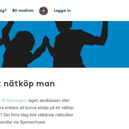
tag?
Bli medlem
Logga in
tt nätköp man
 till föreningen
, laget, skolklassen eller
ra enklare att kunna stödja på ett nätköp
a? Det finns idag 604 välkända nätbutiker
 handlar via Sponsorhuset.