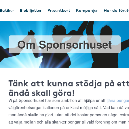
Butiker
Biobiljetter
Presentkort
Kampanjer
Har du före
Om Sponsorhuset
Tänk att kunna stödja på e
ändå skall göra!
Vi på Sponsorhuset har som ambition att hjälpa er att
tjäna pengar
välgörenhetsorganisationen på enklast möjliga sätt. Vad kan då va
man ändå skulle ha gjort, utan att det kostar personen något extr
att välja mellan och alla skänker pengar till vald förening om man