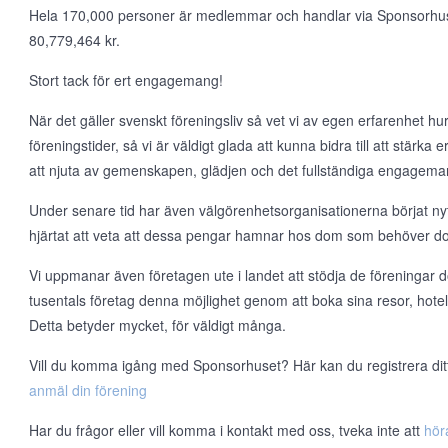
Hela 170,000 personer är medlemmar och handlar via Sponsorhuset v
80,779,464 kr.
Stort tack för ert engagemang!
När det gäller svenskt föreningsliv så vet vi av egen erfarenhet hur t
föreningstider, så vi är väldigt glada att kunna bidra till att stärka
att njuta av gemenskapen, glädjen och det fullständiga engageman
Under senare tid har även välgörenhetsorganisationerna börjat nyt
hjärtat att veta att dessa pengar hamnar hos dom som behöver d
Vi uppmanar även företagen ute i landet att stödja de föreningar d
tusentals företag denna möjlighet genom att boka sina resor, hote
Detta betyder mycket, för väldigt många.
Vill du komma igång med Sponsorhuset? Här kan du registrera ditt l
anmäl din förening
Har du frågor eller vill komma i kontakt med oss, tveka inte att
hör