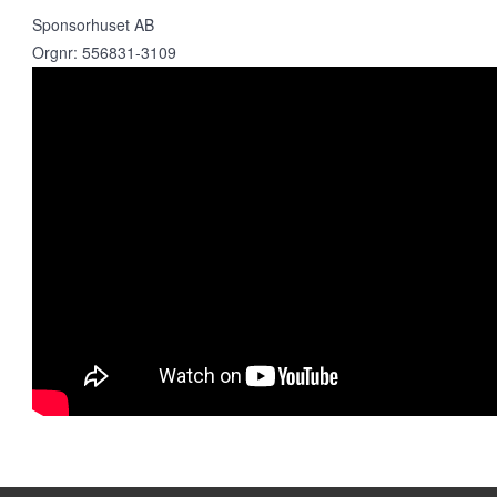
Sponsorhuset AB
Orgnr: 556831-3109