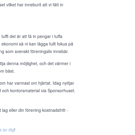
ilket har inneburit att vi fått in
ufft det är att få in pengar i tuffa
 er ekonomi så ni kan lägga fullt fokus på
g som svenskt föreningsliv innebär.
tja denna möjlighet, och det värmer i
om bäst.
om har varmast om hjärtat. Idag nyttjar
ll och kontorsmaterial via Sponsorhuset.
ag eller din förening kostnadsfritt -
a av dig
!