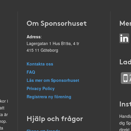
Om Sponsorhuset
Mer
Adress
:
Lagergatan 1 Hus B19a, 4 tr
415 11 Göteborg
Lad
Kontakta oss
FAQ
Läs mer om Sponsorhuset
Privacy Policy
Registrera ny förening
kor i
Ins
att
ta är
Hjälp och frågor
Handla
hop.
dig Sp
ta
direkt