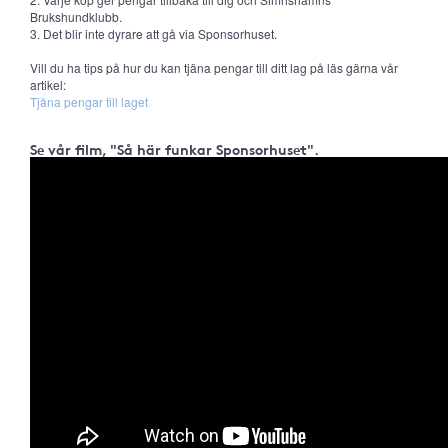
Brukshundklubb.
3. Det blir inte dyrare att gå via Sponsorhuset.
Vill du ha tips på hur du kan tjäna pengar till ditt lag på läs gärna vår
artikel:
Tjäna pengar till laget
Se vår film, "Så här funkar Sponsorhuset".