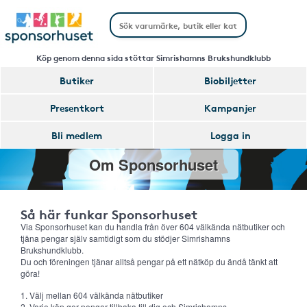
Köp genom denna sida stöttar Simrishamns Brukshundklubb
Butiker
Biobiljetter
Presentkort
Kampanjer
Bli medlem
Logga in
Om Sponsorhuset
Så här funkar Sponsorhuset
Via Sponsorhuset kan du handla från över 604 välkända nätbutiker och
tjäna pengar själv samtidigt som du stödjer Simrishamns
Brukshundklubb.
Du och föreningen tjänar alltså pengar på ett nätköp du ändå tänkt att
göra!
1. Välj mellan 604 välkända nätbutiker
2. Varje köp ger pengar tillbaka till dig och Simrishamns