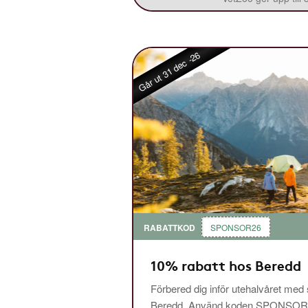
Går ut 31 dec -26
RABATTKOD
SPONSOR26
10% rabatt hos Beredd
Förbered dig inför utehalvåret med
Beredd. Använd koden SPONSOR26 