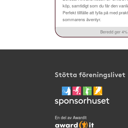
köp, samtidigt som du får den vanlig
Perfekt tillfälle att fylla på med pr
sommarens äventyr.
Beredd ger 4% 
Stötta föreningslivet
En del av AwardIt