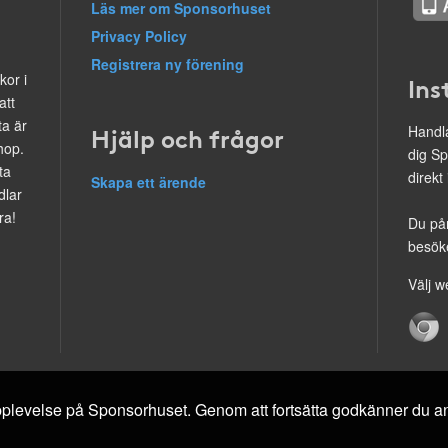
Läs mer om Sponsorhuset
Privacy Policy
Registrera ny förening
kor i
Ins
att
ta är
Hjälp och frågor
Handla
hop.
dig Sp
ta
direkt
Skapa ett ärende
dlar
ra!
Du på
besöke
Välj w
 upplevelse på Sponsorhuset. Genom att fortsätta godkänner du