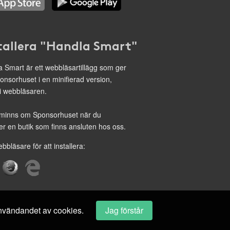
tallera "Handla Smart"
 Smart är ett webbläsartillägg som ger
onsorhuset i en minifierad version,
 i webbläsaren.
minns om Sponsorhuset när du
r en butik som finns ansluten hos oss.
ebbläsare för att installera:
 användandet av cookies.
Jag förstår