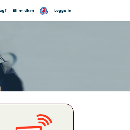
tag?
Bli medlem
Logga in