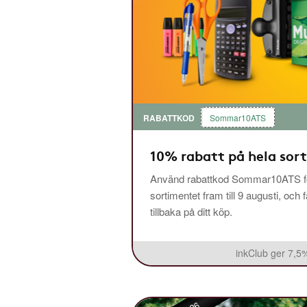
RABATTKOD
Sommar10ATS
10% rabatt på hela sor
Använd rabattkod Sommar10ATS fö
sortimentet fram till 9 augusti, och 
tillbaka på ditt köp.
inkClub ger 7,5%