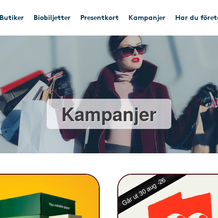
Butiker
Biobiljetter
Presentkort
Kampanjer
Har du före
Kampanjer
Går ut 30 aug -26