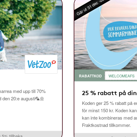
Går ut 31 dec -26
RABATTKOD
WELCOMEAFS
arrea med upp till 70%
25 % rabatt på din
ed den 20:e augusti🦜🌼
Koden ger 25 % rabatt på en
för minst 150 kr. Koden ka
kan inte kombineras med and
Fraktkostnad tillkommer.
3,5% tillbaka