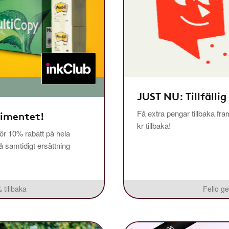
JUST NU: Tillfällig
Få extra pengar tillbaka fra
timentet!
kr tillbaka!
r 10% rabatt på hela
få samtidigt ersättning
 tillbaka
Fello ge