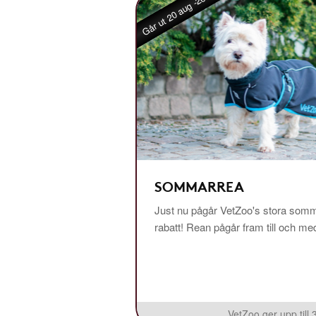
Går ut 20 aug -26
SOMMARREA
Just nu pågår VetZoo's stora somm
rabatt! Rean pågår fram till och m
VetZoo ger upp till 