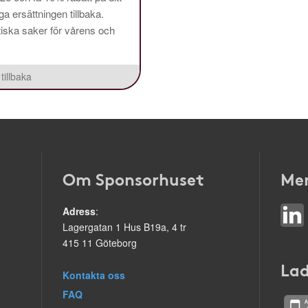
a ersättningen tillbaka.
aktiska saker för vårens och
tillbaka
Om Sponsorhuset
Mer
Adress
:
Lagergatan 1 Hus B19a, 4 tr
415 11 Göteborg
Lad
Kontakta oss
FAQ