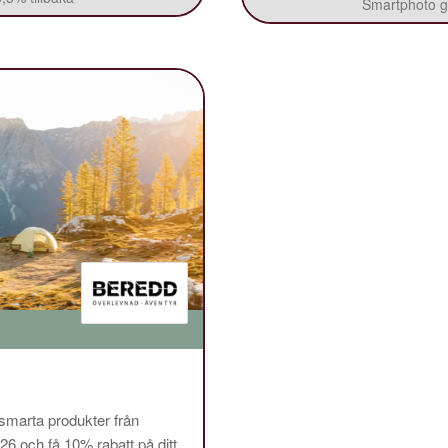
Smartphoto ge
 smarta produkter från
och få 10% rabatt på ditt