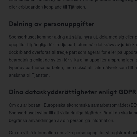
eller erbjudanden kopplade till Tjänsten.
Delning av personuppgifter
Sponsorhuset kommer aldrig att sälja, hyra ut, dela med sig eller p
uppgifter tillgängliga för tredje part, utom när det krävs av juridis
dock ibland överföras till tredje part som agerar för eller på uppd
bearbetning enligt de syften för vilka dina uppgifter ursprungligen 
typer av partnersamarbeten, men också affiliate-nätverk som till
anslutna till Tjänsten.
Dina dataskyddsrättigheter enligt GDPR
Om du är bosatt i Europeiska ekonomiska samarbetsområdet (EES)
Sponsorhuset syftar till att vidta rimliga åtgärder för att du ska ku
begränsa användningen av din personliga information.
Om du vill få information om vilka personuppgifter vi registrerat och