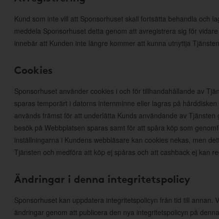
Kund som inte vill att Sponsorhuset skall fortsätta behandla och l
meddela Sponsorhuset detta genom att avregistrera sig för vidare
innebär att Kunden inte längre kommer att kunna utnyttja Tjänsten
Cookies
Sponsorhuset använder cookies i och för tillhandahållande av Tjän
sparas temporärt i datorns internminne eller lagras på hårddiske
används främst för att underlätta Kunds användande av Tjänsten ge
besök på Webbplatsen sparas samt för att spåra köp som genomfö
inställningarna i Kundens webbläsare kan cookies nekas, men det
Tjänsten och medföra att köp ej spåras och att cashback ej kan r
Ändringar i denna integritetspolicy
Sponsorhuset kan uppdatera integritetspolicyn från tid till annan
ändringar genom att publicera den nya integritetspolicyn på denna