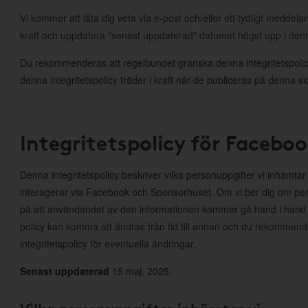
Vi kommer att låta dig veta via e-post och/eller ett tydligt meddela
kraft och uppdatera "senast uppdaterad" datumet högst upp i denna
Du rekommenderas att regelbundet granska denna integritetspolicy
denna integritetspolicy träder i kraft när de publiceras på denna si
Integritetspolicy för Facebo
Denna integritetspolicy beskriver vilka personuppgifter vi inhämta
interagerar via Facebook och Sponsorhuset. Om vi ber dig om per
på att användandet av den informationen kommer gå hand i hand
policy kan komma att ändras från tid till annan och du rekommen
integritetspolicy för eventuella ändringar.
Senast uppdaterad
15 maj, 2025.