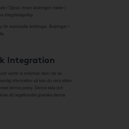
nde i Tjänst, innan ändringen träder i
 integritetspolicy.
 för eventuella ändringar. Ändringar i
da.
ok Integration
r och varför vi inhämtar dem när du
sonlig information så kan du vara säker
 med denna policy. Denna sida och
deras att regelbundet granska denna