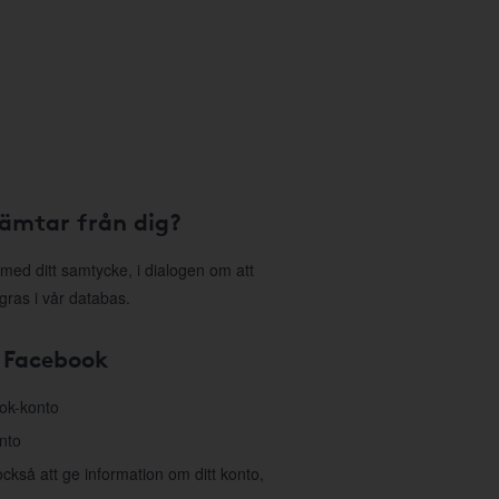
hämtar från dig?
med ditt samtycke, i dialogen om att
gras i vår databas.
 Facebook
ook-konto
nto
så att ge information om ditt konto,