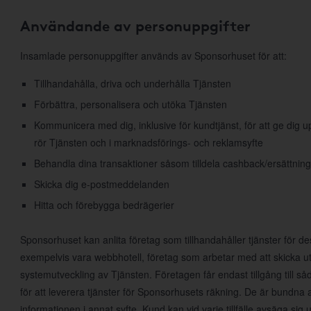
Användande av personuppgifter
Insamlade personuppgifter används av Sponsorhuset för att:
Tillhandahålla, driva och underhålla Tjänsten
Förbättra, personalisera och utöka Tjänsten
Kommunicera med dig, inklusive för kundtjänst, för att ge dig
rör Tjänsten och i marknadsförings- och reklamsyfte
Behandla dina transaktioner såsom tilldela cashback/ersättning
Skicka dig e-postmeddelanden
Hitta och förebygga bedrägerier
Sponsorhuset kan anlita företag som tillhandahåller tjänster för d
exempelvis vara webbhotell, företag som arbetar med att skicka ut
systemutveckling av Tjänsten. Företagen får endast tillgång till 
för att leverera tjänster för Sponsorhusets räkning. De är bundna 
informationen i annat syfte. Kund kan vid varje tillfälle avsäga s