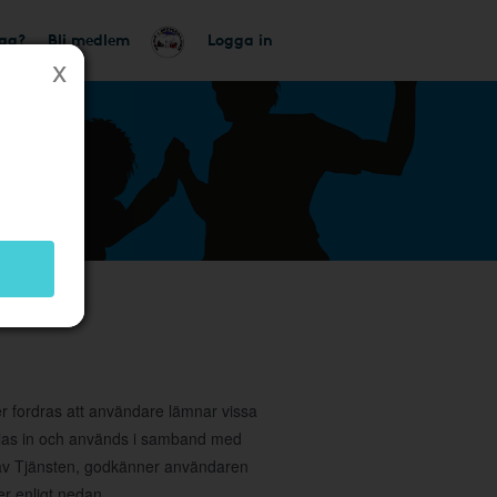
tag?
Bli medlem
Logga in
et
ler fordras att användare lämnar vissa
amlas in och används i samband med
g av Tjänsten, godkänner användaren
r enligt nedan.