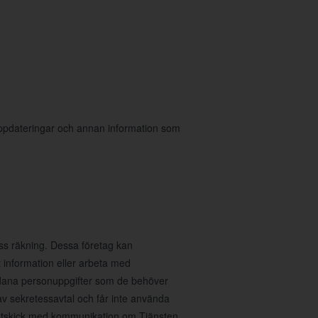
 uppdateringar och annan information som
ess räkning. Dessa företag kan
 information eller arbeta med
sådana personuppgifter som de behöver
av sekretessavtal och får inte använda
ig utskick med kommunikation om Tjänsten