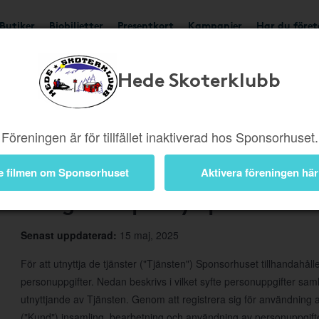
Butiker
Biobiljetter
Presentkort
Kampanjer
Har du före
Hede Skoterklubb
Om Sponsorhuset
Föreningen är för tillfället inaktiverad hos Sponsorhuset.
e filmen om Sponsorhuset
Aktivera föreningen här
Integritetspolicy Sponsorhus
Senast uppdaterad:
15 maj, 2025
För att utnyttja de tjänster ("Tjänsten") Sponsorhuset tillhandahål
personuppgifter. Nedan beskrivs i vilket syfte personuppgifter s
utnyttjande av Tjänsten. Genom att registrera sig för användnin
("Kund") insamling, bearbetning och användning av personuppgifte