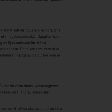
å annat sätt distribuera eller göra dina
ka eller lagstadgade skäl. Uppgifter kan
rag av Sponsorhuset för vidare
samlades in. Detta kan t.ex. vara olika
handahåller många av de butiker som är
 har du vissa dataskyddsrättigheter.
nna korrigera, ändra, radera eller
 om du vill att de ska tas bort från våra