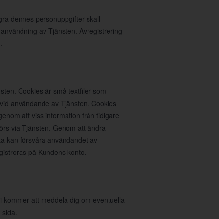
agra dennes personuppgifter skall
 användning av Tjänsten. Avregistrering
.
sten. Cookies är små textfiler som
n vid användande av Tjänsten. Cookies
nom att viss information från tidigare
rs via Tjänsten. Genom att ändra
ta kan försvåra användandet av
egistreras på Kundens konto.
. Vi kommer att meddela dig om eventuella
 sida.