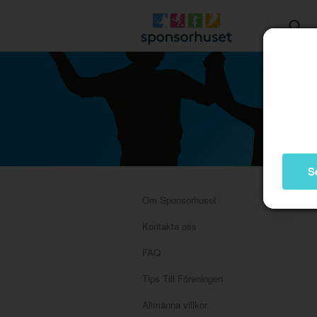
S
Om Sponsorhuset
Kontakta oss
FAQ
Tips Till Föreningen
Allmänna villkor