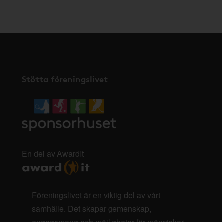
här
.
Stötta föreningslivet
En del av AwardIt
Föreningslivet är en viktig del av vårt
samhälle. Det skapar gemenskap,
engagemang och möjligheter för människor