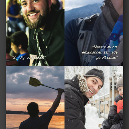
"Massor av bra
erbjudanden samlade
"Smidigt och enkelt"
på ett ställe"