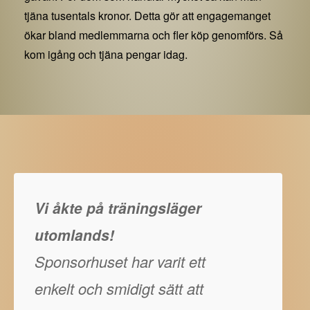
tjäna tusentals kronor. Detta gör att engagemanget
ökar bland medlemmarna och fler köp genomförs. Så
kom igång och tjäna pengar idag.
Vi åkte på träningsläger
utomlands!
Sponsorhuset har varit ett
enkelt och smidigt sätt att