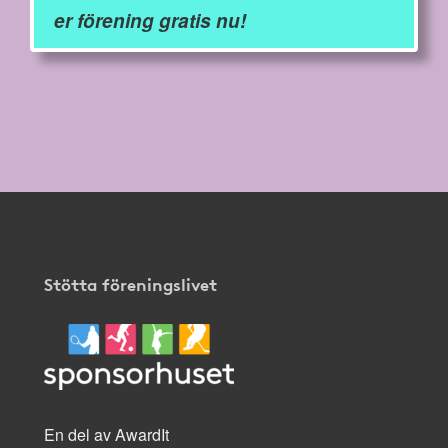
er förening gratis nu!
Stötta föreningslivet
En del av AwardIt