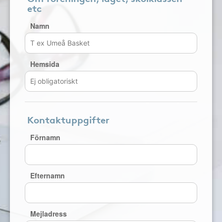
etc
Namn
Hemsida
Kontaktuppgifter
Förnamn
Efternamn
Mejladress