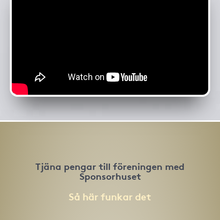
Tjäna pengar till föreningen med
Sponsorhuset
Så här funkar det