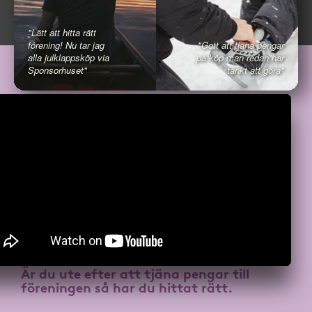
"Lätt att hitta rätt
förening! Nu tar jag
"Gott att tjäna pengar
alla julklappsköp via
på köp man redan har
Sponsorhuset"
tänkt att göra"
Är du ute efter att
tjäna pengar till
föreningen
så har du hittat rätt.