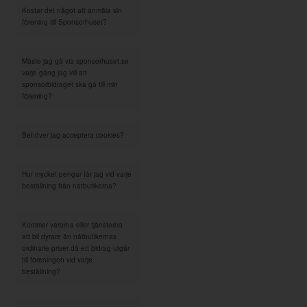
Kostar det något att anmäla sin
förening till Sponsorhuset?
Måste jag gå via sponsorhuset.se
varje gång jag vill att
sponsorbidraget ska gå till min
förening?
Behöver jag acceptera cookies?
Hur mycket pengar får jag vid varje
beställning från nätbutikerna?
Kommer varorna eller tjänsterna
att bli dyrare än nätbutikernas
ordinarie priser då ett bidrag utgår
till föreningen vid varje
beställning?