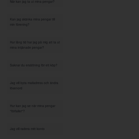
När kan jag ta ut mina pengar?
Kan jag skänka mina pengar till
min förening?
Hur lång tid har jag på mig att ta ut
mina intjänade pengar?
Saknar du ersättning för ett köp?
Jag vill byta mailadress och ändra
lösenord
Hur kan jag se när mina pengar
"förfaller"?
Jag vill radera mitt konto