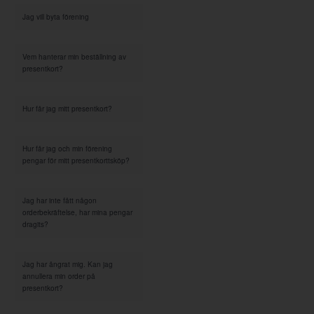
Jag vill byta förening
Vem hanterar min beställning av
presentkort?
Hur får jag mitt presentkort?
Hur får jag och min förening
pengar för mitt presentkorttsköp?
Jag har inte fått någon
orderbekräftelse, har mina pengar
dragits?
Jag har ångrat mig. Kan jag
annullera min order på
presentkort?